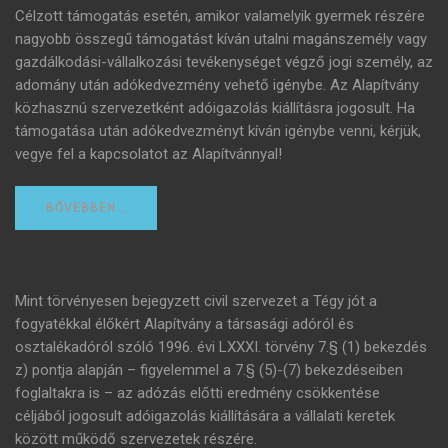
Célzott támogatás esetén, amikor valamelyik gyermek részére
nagyobb összegű támogatást kíván utalni magánszemély vagy
gazdálkodási-vállalkozási tevékenységet végző jogi személy, az
adomány után adókedvezmény vehető igénybe. Az Alapítvány
közhasznú szervezetként adóigazolás kiállításra jogosult. Ha
támogatása után adókedvezményt kíván igénybe venni, kérjük,
vegye fel a kapcsolatot az Alapítvánnyal!
BŐVEBBEN…
Mint törvényesen bejegyzett civil szervezet a Tégy jót a
fogyatékkal élőkért Alapítvány a társasági adóról és
osztalékadóról szóló 1996. évi LXXXI. törvény 7.§ (1) bekezdés
z) pontja alapján – figyelemmel a 7.§ (5)-(7) bekezdéseiben
foglaltakra is – az adózás előtti eredmény csökkentése
céljából jogosult adóigazolás kiállítására a vállalati keretek
között működő szervezetek részére.