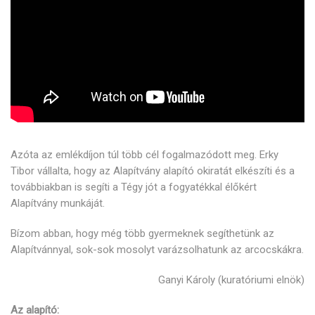
Azóta az emlékdíjon túl több cél fogalmazódott meg. Erky
Tibor vállalta, hogy az Alapítvány alapító okiratát elkészíti és a
továbbiakban is segíti a Tégy jót a fogyatékkal élőkért
Alapítvány munkáját.
Bízom abban, hogy még több gyermeknek segíthetünk az
Alapítvánnyal, sok-sok mosolyt varázsolhatunk az arcocskákra.
Ganyi Károly (kuratóriumi elnök)
Az alapító: