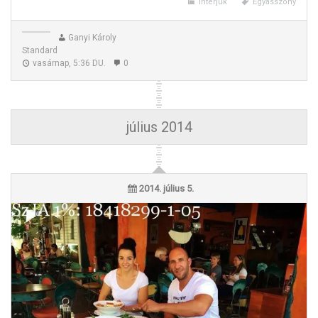
Interjúk
Egyasszony
Ganyi Károly
Standard
vasárnap, 5:36 DU.
0
július 2014
2014. július 5.
Beszélgetés „Egyasszonnyal“