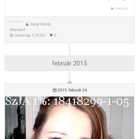
Interjúk
Ganyi Károly
Interjú Tőkésné Iván Erikával
Standard
vasárnap, 2:25 DU.
0
február 2015
2015. február 24.