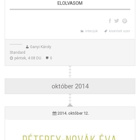
ELOLVASOM
Szita Jázmin
Interjúk
kísérleti szer
Ganyi Károly
Standard
péntek, 4:08 DU.
0
október 2014
2014. október 12.