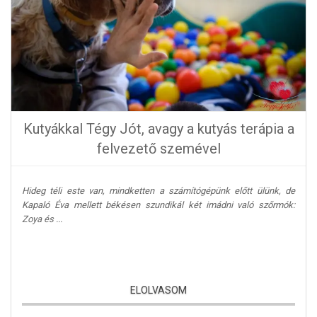
Kutyákkal Tégy Jót, avagy a kutyás terápia a
felvezető szemével
Hideg téli este van, mindketten a számítógépünk előtt ülünk, de
Kapaló Éva mellett békésen szundikál két imádni való szőrmók:
Zoya és ...
ELOLVASOM
Kutyákkal Tégy Jót, avagy a kutyás terápia a felvezető szemével