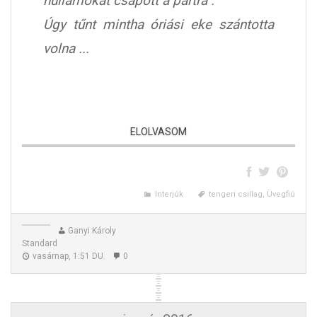
hullámokat csapott a partra .
Úgy tűnt mintha óriási eke szántotta
volna ...
De ennek az egynek…!
ELOLVASOM
Interjúk
tengeri csillag, Üvegfiú
Ganyi Károly
Standard
vasárnap, 1:51 DU.
0