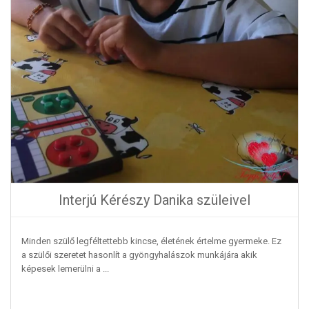
Interjú Kérészy Danika szüleivel
Minden szülő legféltettebb kincse, életének értelme gyermeke. Ez
a szülői szeretet hasonlít a gyöngyhalászok munkájára akik
képesek lemerülni a ...