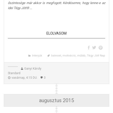
őszintesége már akkor is megfogott. Kérdésemre, hogy lenne-e az
idei Tégy Jót!® ...
ELOLVASOM
Interjúk
baleset, motiváció, műláb, Tégy Jót! Nap
Ganyi Károly
Standard
vasárnap, 4:15 DU.
0
augusztus 2015