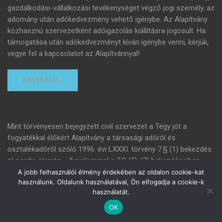
gazdálkodási-vállalkozási tevékenységet végző jogi személy, az
adomány után adókedvezmény vehető igénybe. Az Alapítvány
közhasznú szervezetként adóigazolás kiállításra jogosult. Ha
támogatása után adókedvezményt kíván igénybe venni, kérjük,
vegye fel a kapcsolatot az Alapítvánnyal!
BŐVEBBEN…
Mint törvényesen bejegyzett civil szervezet a Tégy jót a
fogyatékkal élőkért Alapítvány a társasági adóról és
osztalékadóról szóló 1996. évi LXXXI. törvény 7.§ (1) bekezdés
z) pontja alapján – figyelemmel a 7.§ (5)-(7) bekezdéseiben
foglaltakra is – az adózás előtti eredmény csökkentése
A jobb felhasználói élmény érdekében az oldalon cookie-kat
használunk. Oldalunk használatával, Ön elfogadja a cookie-k
céljából jogosult adóigazolás kiállítására a vállalati keretek
használatát.
között működő szervezetek részére.
OK
ADÓIGAZOLÁS IGÉNYLÉSE