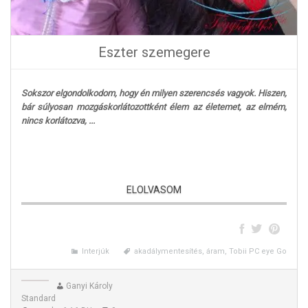
Eszter szemegere
Sokszor elgondolkodom, hogy én milyen szerencsés vagyok. Hiszen,
bár súlyosan mozgáskorlátozottként élem az életemet, az elmém,
nincs korlátozva, ...
ELOLVASOM
Interjúk
akadálymentesítés, áram, Tobii PC eye Go
Ganyi Károly
Standard