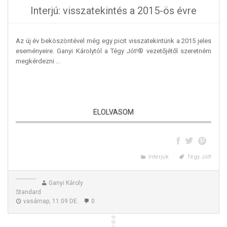
Interjú: visszatekintés a 2015-ös évre
Az új év beköszöntével még egy picit visszatekintünk a 2015 jeles
eseményeire. Ganyi Károlytól a Tégy Jót!® vezetőjétől szeretném
megkérdezni ...
ELOLVASOM
Interjúk
Tégy Jót!
Interjú: visszatekintés a 2015-ös évre
Ganyi Károly
Standard
vasárnap, 11:09 DE.
0