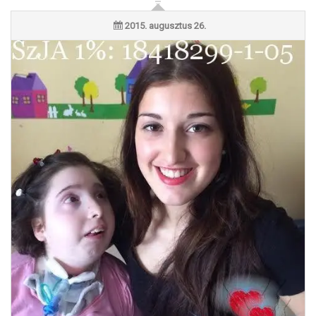
2015. augusztus 26.
„Önzetlenül és feltétel nélkül segíteni…“ – interjú Lukoviczki
Rékával