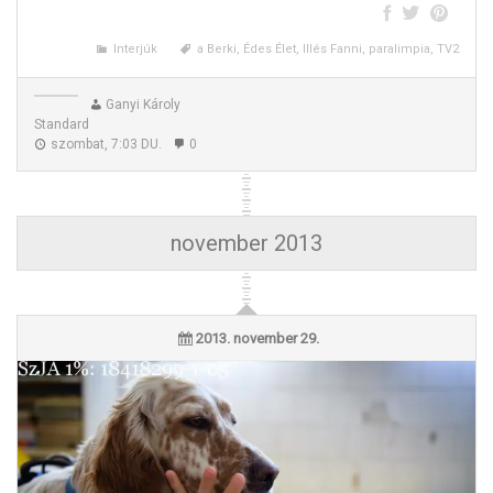
Illés Fanni és Berki Krisztián a mozgáskorlátozottak aktivistája
Interjúk
a Berki, Édes Élet, Illés Fanni, paralimpia, TV2
Ganyi Károly
Standard
szombat, 7:03 DU.
0
november 2013
2013. november 29.