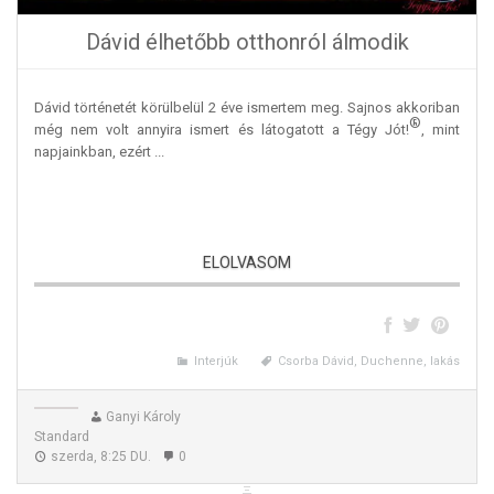
Dávid élhetőbb otthonról álmodik
Dávid történetét körülbelül 2 éve ismertem meg. Sajnos akkoriban
®
még nem volt annyira ismert és látogatott a Tégy Jót!
, mint
napjainkban, ezért ...
ELOLVASOM
Dávid élhetőbb otthonról álmodik
Interjúk
Csorba Dávid, Duchenne, lakás
Ganyi Károly
Standard
szerda, 8:25 DU.
0