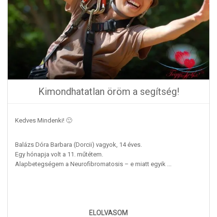
Kimondhatatlan öröm a segítség!
Kedves Mindenki! 🙂
Balázs Dóra Barbara (Dorcii) vagyok, 14 éves.
Egy hónapja volt a 11. műtétem.
Alapbetegségem a Neurofibromatosis – e miatt egyik ...
Kimondhatatlan öröm a segítség!
ELOLVASOM