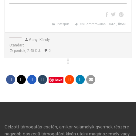
Interjúk
csillámtetoválás, Dorci, fitball
Ganyi Károly
Standard
péntek, 7:45 DU.
0
Save
Célzott támogatás esetén, amikor valamelyik gyermek részére
nagyobb összegű támogatást kíván utalni magánszemély vagy