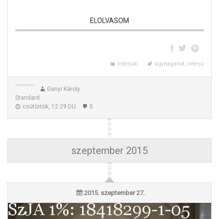
ELOLVASOM
Interjúk
agydaganat, interjú
Ganyi Károly
Standard
csütörtök, 12:29 DU.
0
szeptember 2015
Interjú Kérészy Danika szüleivel
2015. szeptember 27.