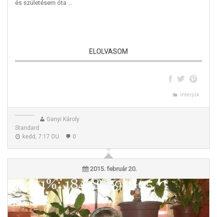
és születésem óta ...
ELOLVASOM
Interjúk
Lena
Ganyi Károly
Standard
kedd, 7:17 DU.
0
2015. február 20.