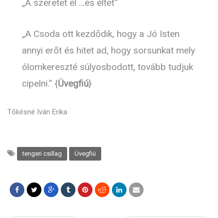
„A szeretet él …és éltet“
„A Csoda ott kezdődik, hogy a Jó Isten
annyi erőt és hitet ad, hogy sorsunkat mely
ólomkereszté súlyosbodott, tovább tudjuk
cipelni.“ {
Üvegfiú
}
Tőkésné Iván Erika
tengeri csillag
Üvegfiú