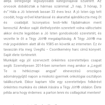
állítja. Betegsége legsúlyosabb kategóriájával született. Az
orvosok dobálóztak a hármas számmal: „3 nap, 3 hónap, 3
év.“ Hála a Jó Istennek lassan 33 éves lesz. A jó Isten úgy tett
csodát, hogy erővel kitartással és akarattal ajándékozta meg őt
és családját. Iszonyatos testi–lelki fájdalmakon ment
keresztül. Amikor saját élethelyzetén szeretett volna változtatni
akkor érezte legjobban a Jó Isten gondoskodó szeretetét, és
vezette le őt a Tégy Jót!® megalapításáig. A Tégy Jót!® ma
már jogvédelem alatt áll és 9585 en követik az interneten. Ez év
tavaszán írta meg: Üvegfiú – Csontkemény harc című könyvét.
Saját élete történetét.
Munkáját egy jól szervezett önkéntes szeretetteljes csapat
segíti. Személyesen 2014-ben ismertem meg amikor a „Legyél
Te is hétköznapi angyal“ elnevezésű országos
adománygyűjtő napon a miskolci gyermek onkológiai osztályon
találkoztunk. Ekkor kaptam tőle egy szeretetteljes felkérést
önkéntes munkára és cikkek írására a Tégy Jót!® oldalon. Élete
példa arra hogy érdemes: a parton lenni és csillagokat menteni!