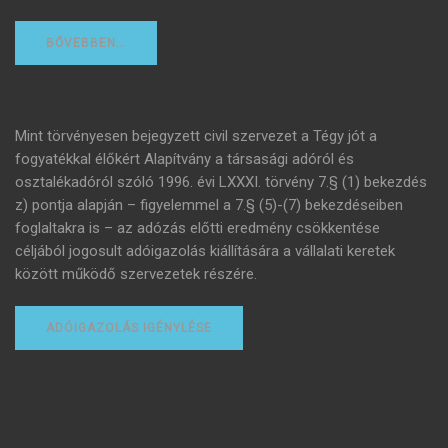
BŐVEBBEN…
Mint törvényesen bejegyzett civil szervezet a Tégy jót a
fogyatékkal élőkért Alapítvány a társasági adóról és
osztalékadóról szóló 1996. évi LXXXI. törvény 7.§ (1) bekezdés
z) pontja alapján – figyelemmel a 7.§ (5)-(7) bekezdéseiben
foglaltakra is – az adózás előtti eredmény csökkentése
céljából jogosult adóigazolás kiállítására a vállalati keretek
között működő szervezetek részére.
ADÓIGAZOLÁS IGÉNYLÉSE