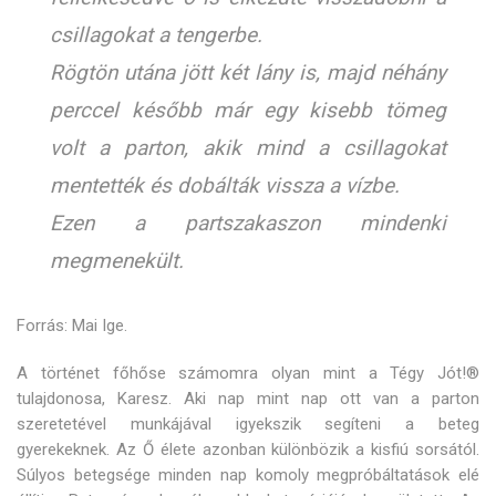
csillagokat a tengerbe.
Rögtön utána jött két lány is, majd néhány
perccel később már egy kisebb tömeg
volt a parton, akik mind a csillagokat
mentették és dobálták vissza a vízbe.
Ezen a partszakaszon mindenki
megmenekült.
Forrás: Mai Ige.
A történet főhőse számomra olyan mint a Tégy Jót!®
tulajdonosa, Karesz. Aki nap mint nap ott van a parton
szeretetével munkájával igyekszik segíteni a beteg
gyerekeknek. Az Ő élete azonban különbözik a kisfiú sorsától.
Súlyos betegsége minden nap komoly megpróbáltatások elé