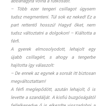
abbahagyta volna a futkosást.
– Több ezer tengeri csillagot úgysem
tudsz megmenteni. Túl sok ez neked! Ez a
part rettentő hosszú! Hagyd őket, nem
tudsz változtatni a dolgokon! – Kiáltotta a
férfi.
A gyerek elmosolyodott, lehajolt egy
újabb csillagért, s ahogy a tengerbe
hajította így válaszolt:
– De ennek az egynek a sorsát itt biztosan
megváltoztattam!
A férfi meglepődött, azután lehajolt, ő is
levette a szandálját. A kisfiú buzgóságától
fellelkesedve ő is elkezdte visszadobni a