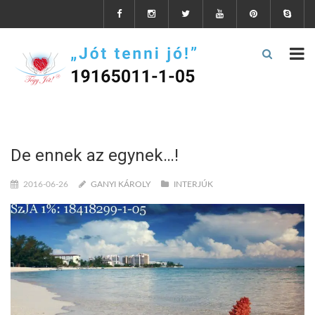
De ennek az egynek…!
2016-06-26
GANYI KÁROLY
INTERJÚK