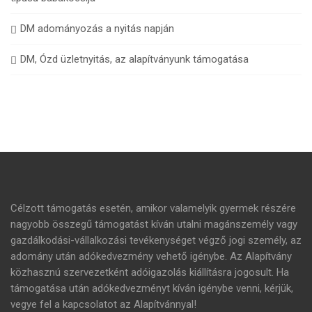
DM adományozás a nyitás napján
DM, Ózd üzletnyitás, az alapítványunk támogatása
Célzott támogatás esetén, amikor valamelyik gyermek részére
nagyobb összegű támogatást kíván utalni magánszemély vagy
gazdálkodási-vállalkozási tevékenységet végző jogi személy, az
adomány után adókedvezmény vehető igénybe. Az Alapítvány
közhasznú szervezetként adóigazolás kiállításra jogosult. Ha
támogatása után adókedvezményt kíván igénybe venni, kérjük,
vegye fel a kapcsolatot az Alapítvánnyal!