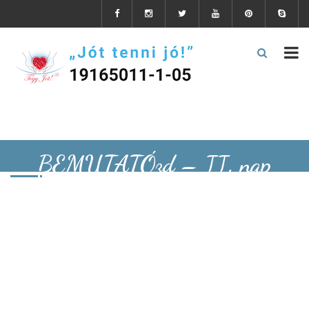
BEMUTATÓzd – II. nap