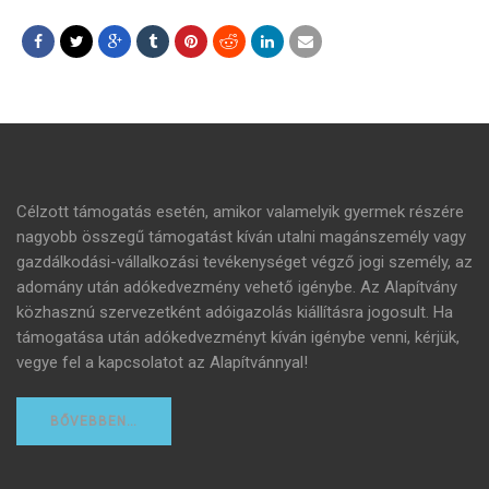
Célzott támogatás esetén, amikor valamelyik gyermek részére
nagyobb összegű támogatást kíván utalni magánszemély vagy
gazdálkodási-vállalkozási tevékenységet végző jogi személy, az
adomány után adókedvezmény vehető igénybe. Az Alapítvány
közhasznú szervezetként adóigazolás kiállításra jogosult. Ha
támogatása után adókedvezményt kíván igénybe venni, kérjük,
vegye fel a kapcsolatot az Alapítvánnyal!
BŐVEBBEN…