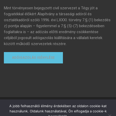
Mint törvényesen bejegyzett civil szervezet a Tégy jót a
fogyatékkal élőkért Alapítvány a társasági adóról és
osztalékadóról szóló 1996. évi LXXXI. törvény 7.§ (1) bekezdés
z) pontja alapján – figyelemmel a 7.§ (5)-(7) bekezdéseiben
foglaltakra is – az adózás előtti eredmény csökkentése
céljából jogosult adóigazolás kiállítására a vállalati keretek
között működő szervezetek részére.
ADÓIGAZOLÁS IGÉNYLÉSE
Minden jog fenntartva
A jobb felhasználói élmény érdekében az oldalon cookie-kat
használunk. Oldalunk használatával, Ön elfogadja a cookie-k
Adományozottak adózása
Adóigazolás igénylése