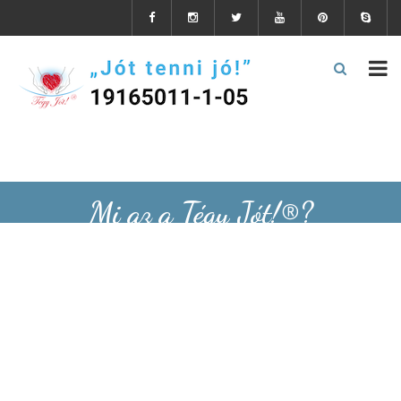
Mi az a Tégy Jót!®?