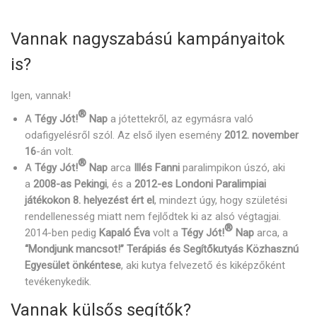
Vannak nagyszabású kampányaitok
is?
Igen, vannak!
®
A
Tégy Jót!
Nap
a jótettekről, az egymásra való
odafigyelésről szól. Az első ilyen esemény
2012. november
16
-án volt.
®
A
Tégy Jót!
Nap
arca
Illés Fanni
paralimpikon úszó, aki
a
2008-as Pekingi
, és a
2012-es Londoni Paralimpiai
játékokon 8. helyezést ért el
, mindezt úgy, hogy születési
rendellenesség miatt nem fejlődtek ki az alsó végtagjai.
®
2014-ben pedig
Kapaló Éva
volt a
Tégy Jót!
Nap
arca, a
“Mondjunk mancsot!” Terápiás és Segítőkutyás Közhasznú
Egyesület önkéntese
, aki kutya felvezető és kiképzőként
tevékenykedik.
Vannak külsős segítők?