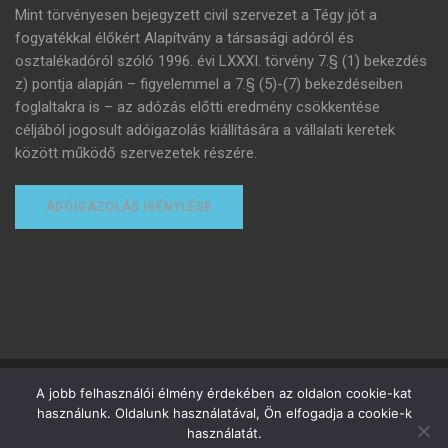
Mint törvényesen bejegyzett civil szervezet a Tégy jót a
fogyatékkal élőkért Alapítvány a társasági adóról és
osztalékadóról szóló 1996. évi LXXXI. törvény 7.§ (1) bekezdés
z) pontja alapján – figyelemmel a 7.§ (5)-(7) bekezdéseiben
foglaltakra is – az adózás előtti eredmény csökkentése
céljából jogosult adóigazolás kiállítására a vállalati keretek
között működő szervezetek részére.
ADÓIGAZOLÁS IGÉNYLÉSE
Minden jog fenntartva
A jobb felhasználói élmény érdekében az oldalon cookie-kat
használunk. Oldalunk használatával, Ön elfogadja a cookie-k
Adományozottak adózása
Adóigazolás igénylése
használatát.
Felhasználási feltételek
Adatvédelmi tájékoztató
Adó 1%