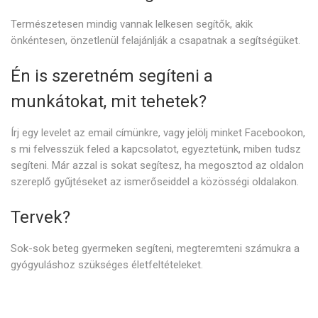
Természetesen mindig vannak lelkesen segítők, akik
önkéntesen, önzetlenül felajánlják a csapatnak a segítségüket.
Én is szeretném segíteni a
munkátokat, mit tehetek?
Írj egy levelet az email címünkre, vagy jelölj minket Facebookon,
s mi felvesszük feled a kapcsolatot, egyeztetünk, miben tudsz
segíteni. Már azzal is sokat segítesz, ha megosztod az oldalon
szereplő gyűjtéseket az ismerőseiddel a közösségi oldalakon.
Tervek?
Sok-sok beteg gyermeken segíteni, megteremteni számukra a
gyógyuláshoz szükséges életfeltételeket.