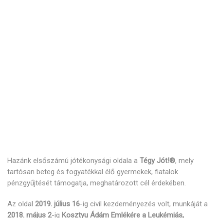
Hazánk elsőszámú jótékonysági oldala a
Tégy Jót!®
, mely
tartósan beteg és fogyatékkal élő gyermekek, fiatalok
pénzgyűjtését támogatja, meghatározott cél érdekében.
Az oldal
2019. július 16
-ig civil kezdeményezés volt, munkáját a
2018. május 2
-ig
Kosztyu Ádám Emlékére a Leukémiás,