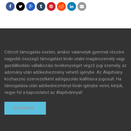
Célzott támogatás esetén, amikor valamelyik gyermek részére
nagyobb összegű támogatást kíván utalni magánszemély vagy
gazdálkodási-vállalkozási tevékenységet végző jogi személy, az
adomány után adókedvezmény vehető igénybe. Az Alapítvány
közhasznú szervezetként adóigazolás kiállításra jogosult. Ha
támogatása után adókedvezményt kíván igénybe venni, kérjük,
vegye fel a kapcsolatot az Alapítvánnyal!
BŐVEBBEN…