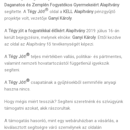
Daganatos és Zemplén Fogyatékos Gyermekeiért Alapítvány
®
segítette. A
Tégy Jót!
oldal a
KELL Alapítvány
pénzgyűjtő
projektje volt, vezetője
Ganyi Károly
.
A
Tégy jót a fogyatékkal élőkért Alapítvány
2019. július 16-án
került bejegyzésre, melynek elnöke:
Ganyi Károly
. Ettől kezdve
az oldal az Alapítvány fő tevékenységét képezi.
®
A
Tégy Jót!
teljes mértékben vallás, politikai- és pártmentes,
valamint nemzeti hovatartozástól függetlenül igyekszik
segíteni.
®
A
Tégy Jót!
csapatának a gyűjtésekből semmiféle anyagi
haszna nincs.
Hogy mégis miért tesszük? Segíteni szeretnénk és szívügyünk
támogatni azokat, akik rászorultak.
A támogatás hasonló, mint egy webáruházban a vásárlás, a
kiválasztott segítségre váró személynek az oldalán