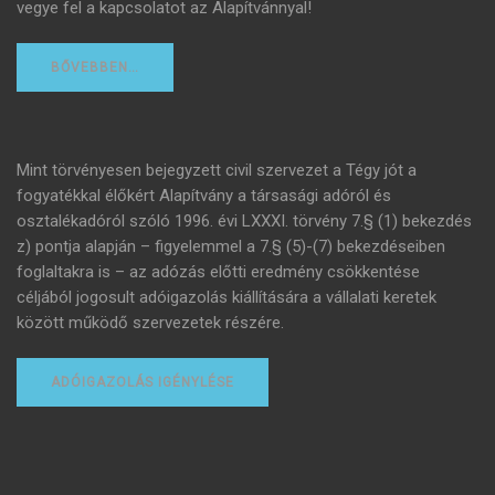
vegye fel a kapcsolatot az Alapítvánnyal!
BŐVEBBEN…
Mint törvényesen bejegyzett civil szervezet a Tégy jót a
fogyatékkal élőkért Alapítvány a társasági adóról és
osztalékadóról szóló 1996. évi LXXXI. törvény 7.§ (1) bekezdés
z) pontja alapján – figyelemmel a 7.§ (5)-(7) bekezdéseiben
foglaltakra is – az adózás előtti eredmény csökkentése
céljából jogosult adóigazolás kiállítására a vállalati keretek
között működő szervezetek részére.
ADÓIGAZOLÁS IGÉNYLÉSE