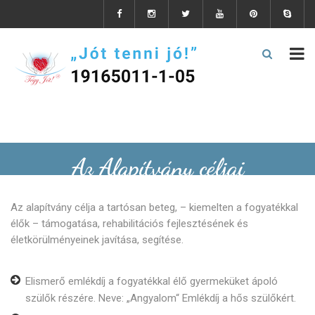
Az Alapítvány céljai
Az alapítvány célja a tartósan beteg, – kiemelten a fogyatékkal
élők – támogatása, rehabilitációs fejlesztésének és
életkörülményeinek javítása, segítése.
Elismerő emlékdíj a fogyatékkal élő gyermeküket ápoló
szülők részére. Neve: „Angyalom“ Emlékdíj a hős szülőkért.