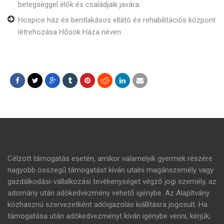
betegséggel élők és családjaik javára.
Hospice ház és bentlakásos ellátó és rehabilitációs központ
létrehozása Hősök Háza néven.
Célzott támogatás esetén, amikor valamelyik gyermek részére
nagyobb összegű támogatást kíván utalni magánszemély vagy
gazdálkodási-vállalkozási tevékenységet végző jogi személy, az
adomány után adókedvezmény vehető igénybe. Az Alapítvány
közhasznú szervezetként adóigazolás kiállításra jogosult. Ha
támogatása után adókedvezményt kíván igénybe venni, kérjük,