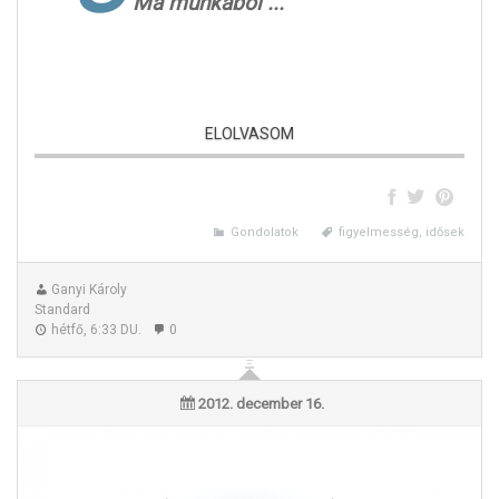
Ma munkából ...
Figyeljünk oda egymásra, hiszen ezzel is jót teszünk! 🙂
ELOLVASOM
Gondolatok
figyelmesség, idősek
Ganyi Károly
Standard
hétfő, 6:33 DU.
0
2012. december 16.