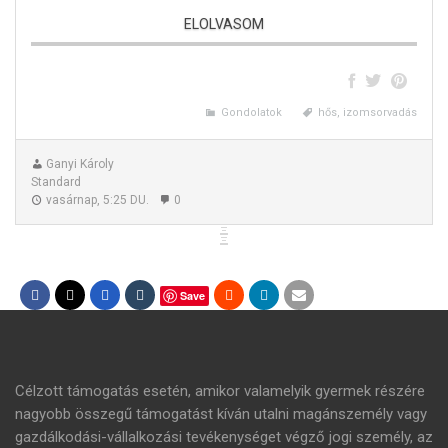
ELOLVASOM
A hétköznapi hősök – I.
Gondolatok
hős, izomsorvadás
Ganyi Károly
Standard
vasárnap, 5:25 DU.
0
Save
Célzott támogatás esetén, amikor valamelyik gyermek részére
nagyobb összegű támogatást kíván utalni magánszemély vagy
gazdálkodási-vállalkozási tevékenységet végző jogi személy, az