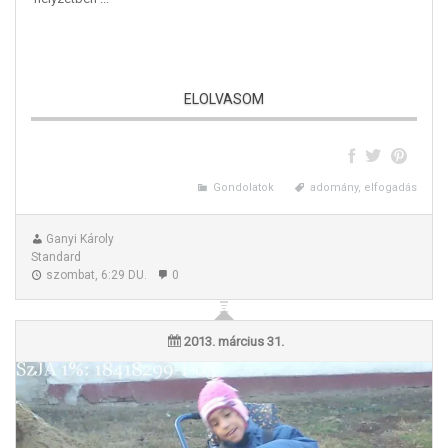
ELOLVASOM
Elfogadjam, vagy sem? – Avagy ki van rosszabb helyzetben nálam?
Gondolatok
adomány, elfogadás
Ganyi Károly
Standard
szombat, 6:29 DU.
0
2013. március 31.