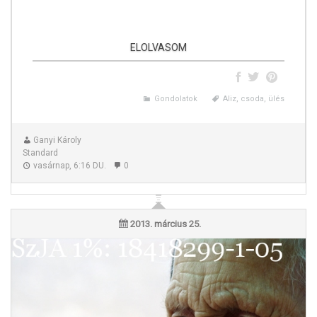
ELOLVASOM
Gondolatok
Aliz, csoda, ülés
Ganyi Károly
Standard
vasárnap, 6:16 DU.
0
Aliz csodája
2013. március 25.