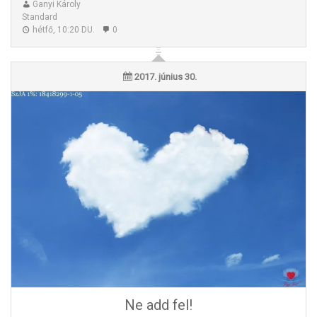
Ganyi Károly
Standard
hétfő, 10:20 DU.
0
2017. június 30.
Ne add fel!