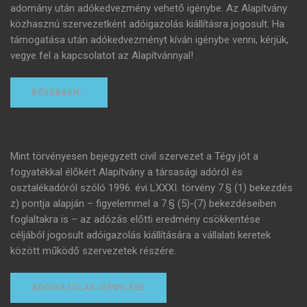
adomány után adókedvezmény vehető igénybe. Az Alapítvány
közhasznú szervezetként adóigazolás kiállításra jogosult. Ha
támogatása után adókedvezményt kíván igénybe venni, kérjük,
vegye fel a kapcsolatot az Alapítvánnyal!
BŐVEBBEN…
Mint törvényesen bejegyzett civil szervezet a Tégy jót a
fogyatékkal élőkért Alapítvány a társasági adóról és
osztalékadóról szóló 1996. évi LXXXI. törvény 7.§ (1) bekezdés
z) pontja alapján – figyelemmel a 7.§ (5)-(7) bekezdéseiben
foglaltakra is – az adózás előtti eredmény csökkentése
céljából jogosult adóigazolás kiállítására a vállalati keretek
között működő szervezetek részére.
ADÓIGAZOLÁS IGÉNYLÉSE