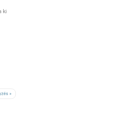
 ki
yzés »