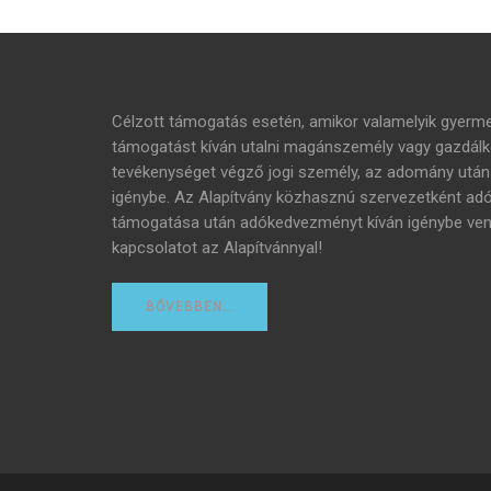
Célzott támogatás esetén, amikor valamelyik gyer
támogatást kíván utalni magánszemély vagy gazdálko
tevékenységet végző jogi személy, az adomány ut
igénybe. Az Alapítvány közhasznú szervezetként adóig
támogatása után adókedvezményt kíván igénybe venni,
kapcsolatot az Alapítvánnyal!
BŐVEBBEN…