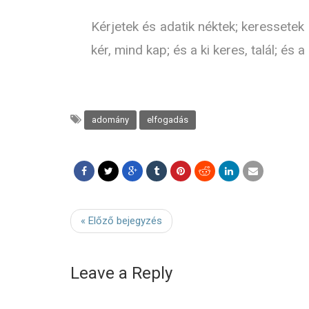
Kérjetek és adatik néktek; keressetek 
kér, mind kap; és a ki keres, talál; és
adomány
elfogadás
« Előző bejegyzés
Leave a Reply