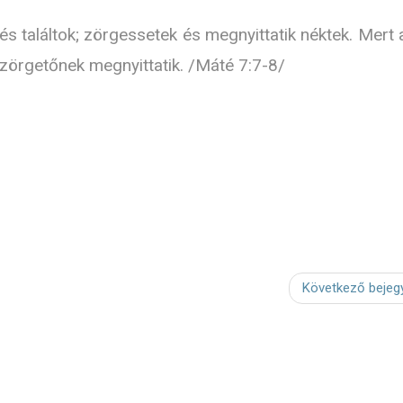
és találtok; zörgessetek és megnyittatik néktek. Mert a
 a zörgetőnek megnyittatik. /Máté 7:7-8/
Következő bejeg