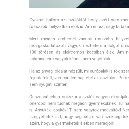
Gyakran hallom azt szülőktől, hogy azért nem mern
rosszabb helyzetben élők is. Ám én ezt nagy butasá
Mert minden embernél vannak rosszabb helyze
mozgáskorlátozott vagyok, nézhetem a dolgot onnan
100 törésen és elektromos kocsiban élek. Ám 
sokmindenre vagyok képes, nem vegetálok.
Ha az anyagi oldalát nézzük, mi európaiak is tök sz
fejünk felett, van minden nap étel az asztalon. Pers
sem nyugati szinten.
Összességében, sokszor a szülők nagyon elrontják 
önerőből nem tudnak megadni gyermeküknek. Túl nag
is. Anyukák, apukák! Ti sem vagytok megváltók! Ne
szégyelljétek azt, hogy segítségre van szükségetek
azért, hogy a gyermeketek életben maradjon!