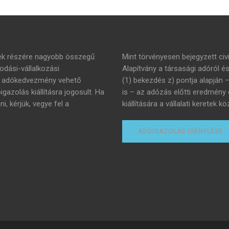
mek részére nagyobb összegű
Mint törvényesen bejegyzett civi
dási-vállalkozási
Alapítvány a társasági adóról é
án adókedvezmény vehető
(1) bekezdés z) pontja alapján 
azolás kiállításra jogosult. Ha
is – az adózás előtti eredmény
 kérjük, vegye fel a
kiállítására a vállalati keretek
ADÓIGAZOLÁS IGÉNYLÉSE