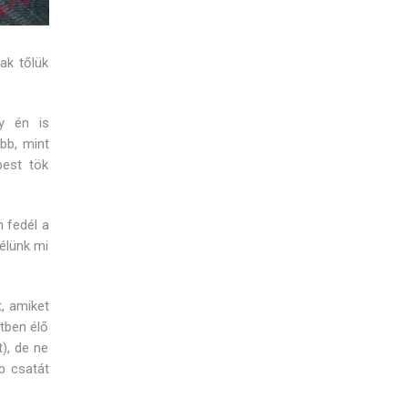
ak tőlük
y én is
bb, mint
est tök
 fedél a
 élünk mi
, amiket
tben élő
), de ne
b csatát