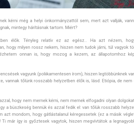
ek kérni még a helyi önkormányzattól sem, mert azt vallják, vann
gnak, mintegy hárításnak tartom. Miért?
tben élők. Tényleg relatív ez az egész… Ha azt nézem, hog
, hogy milyen rossz nekem, hiszen nem tudok járni, túl vagyok tö
nézhetem onnan is, hogy mozog a kezem, az állapotomhoz kép
erencsések vagyunk (poliikamentesen írom), hiszen legtöbbünknek van
ze, vannak tőlünk rosszabb helyzetben élők is, lásd: Etiópia, de nem
azzal, hogy nem mernek kérni, nem mernek elfogadni olyan dolgokat
y a büszkeség bennük és azzal fedik el: van tőlük rosszabb helyze
m azt mondom, hogy gátlástalanul kéregessetek (ez a másik véglet
! Ti már így is győztesek vagytok, hiszen megvívtátok a legnagyob