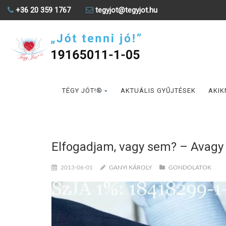
+36 20 359 1767
tegyjot@tegyjot.hu
TÉGY JÓT!®
AKTUÁLIS GYŰJTÉSEK
AKIK
Elfogadjam, vagy sem? – Avagy 
2013-06-01
GANYI KÁROLY
GONDOLATOK