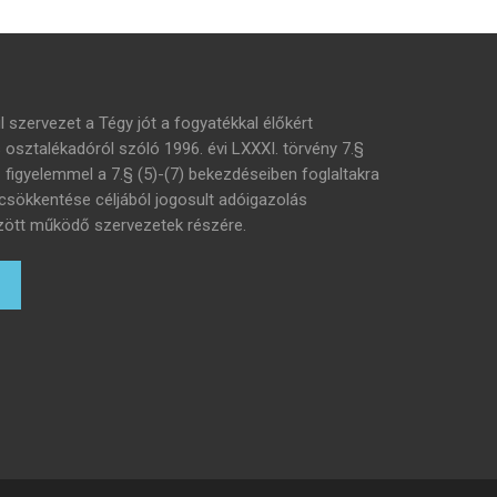
l szervezet a Tégy jót a fogyatékkal élőkért
s osztalékadóról szóló 1996. évi LXXXI. törvény 7.§
– figyelemmel a 7.§ (5)-(7) bekezdéseiben foglaltakra
 csökkentése céljából jogosult adóigazolás
 között működő szervezetek részére.