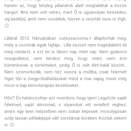
hanem az, hogy tényleg pillanatok alatt megtaláltuk a közös
hangot. Ami nem volt nehéz, mert Ő is ugyanolyan beszédes,
víg kedélyű, amit nem csodálok, hiszen a vezeték neve is Vigh.
🙂
Lillánál 2012 februárjában osteosarcoma-t állapítottak meg,
mely a csontrák egyik fajtája… Lilla viszont nem tragédiaként éli
meg mindezt, s ezt én is látom nap, mint nap. Nem gyakorol
önsajnálatot, nem kérdezi meg, hogy miért, nem érzi
büntetésnek a történteket, pedig Ő is volt élet-halál között…
Nem szomorkodik, nem néz vissza a múltba, csak felemelt
fejjel tűri a megpróbáltatásokat mind a mai napig, mivel még
most is kap kemoterápiás kezeléseket…
Hős? Én határozottan azt mondom, hogy igen! Legyőzte saját
félelmeit, saját démonait, s olyanokat vitt emellett véghez,
amire egy ilyen helyzetben nem sokan képesek: mosolygósan
szép lassan példaképpé vált sorstársai körében. Köztük nekem
is. 🙂