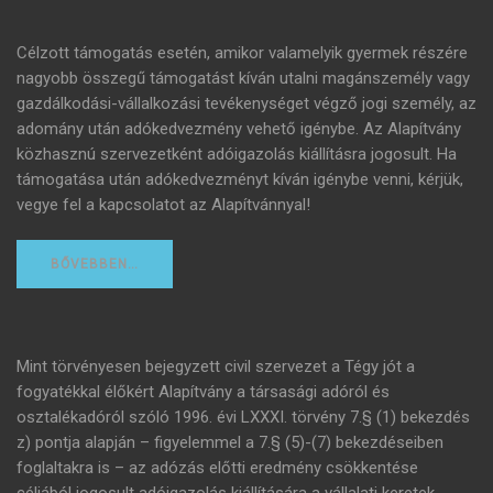
Célzott támogatás esetén, amikor valamelyik gyermek részére
nagyobb összegű támogatást kíván utalni magánszemély vagy
gazdálkodási-vállalkozási tevékenységet végző jogi személy, az
adomány után adókedvezmény vehető igénybe. Az Alapítvány
közhasznú szervezetként adóigazolás kiállításra jogosult. Ha
támogatása után adókedvezményt kíván igénybe venni, kérjük,
vegye fel a kapcsolatot az Alapítvánnyal!
BŐVEBBEN…
Mint törvényesen bejegyzett civil szervezet a Tégy jót a
fogyatékkal élőkért Alapítvány a társasági adóról és
osztalékadóról szóló 1996. évi LXXXI. törvény 7.§ (1) bekezdés
z) pontja alapján – figyelemmel a 7.§ (5)-(7) bekezdéseiben
foglaltakra is – az adózás előtti eredmény csökkentése
céljából jogosult adóigazolás kiállítására a vállalati keretek