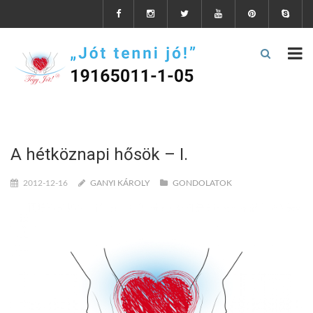
A hétköznapi hősök – I.
2012-12-16
GANYI KÁROLY
GONDOLATOK