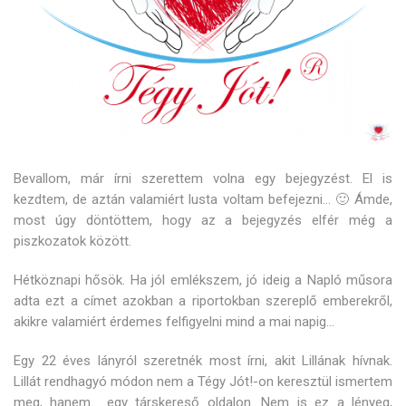
Bevallom, már írni szerettem volna egy bejegyzést. El is
kezdtem, de aztán valamiért lusta voltam befejezni… 🙂 Ámde,
most úgy döntöttem, hogy az a bejegyzés elfér még a
piszkozatok között.
Hétköznapi hősök. Ha jól emlékszem, jó ideig a Napló műsora
adta ezt a címet azokban a riportokban szereplő emberekről,
akikre valamiért érdemes felfigyelni mind a mai napig…
Egy 22 éves lányról szeretnék most írni, akit Lillának hívnak.
Lillát rendhagyó módon nem a Tégy Jót!-on keresztül ismertem
meg, hanem… egy társkereső oldalon. Nem is ez a lényeg,