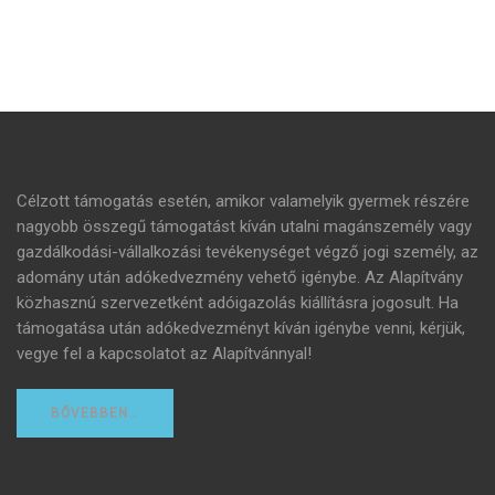
Célzott támogatás esetén, amikor valamelyik gyermek részére
nagyobb összegű támogatást kíván utalni magánszemély vagy
gazdálkodási-vállalkozási tevékenységet végző jogi személy, az
adomány után adókedvezmény vehető igénybe. Az Alapítvány
közhasznú szervezetként adóigazolás kiállításra jogosult. Ha
támogatása után adókedvezményt kíván igénybe venni, kérjük,
vegye fel a kapcsolatot az Alapítvánnyal!
BŐVEBBEN…