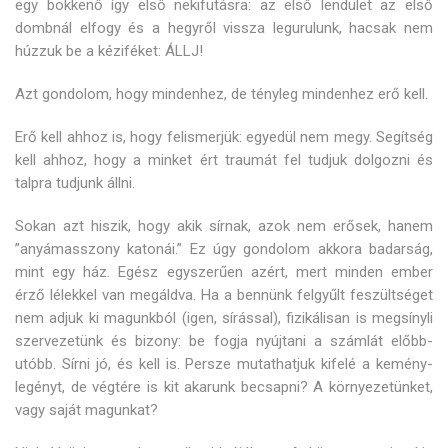
egy bökkenő így első nekifutásra: az első lendület az első
dombnál elfogy és a hegyről vissza legurulunk, hacsak nem
húzzuk be a kéziféket: ÁLLJ!
Azt gondolom, hogy mindenhez, de tényleg mindenhez erő kell.
Erő kell ahhoz is, hogy felismerjük: egyedül nem megy. Segítség
kell ahhoz, hogy a minket ért traumát fel tudjuk dolgozni és
talpra tudjunk állni.
Sokan azt hiszik, hogy akik sírnak, azok nem erősek, hanem
”anyámasszony katonái.” Ez úgy gondolom akkora badarság,
mint egy ház. Egész egyszerűen azért, mert minden ember
érző lélekkel van megáldva. Ha a bennünk felgyűlt feszültséget
nem adjuk ki magunkból (igen, sírással), fizikálisan is megsínyli
szervezetünk és bizony: be fogja nyújtani a számlát előbb-
utóbb. Sírni jó, és kell is. Persze mutathatjuk kifelé a kemény-
legényt, de végtére is kit akarunk becsapni? A környezetünket,
vagy saját magunkat?