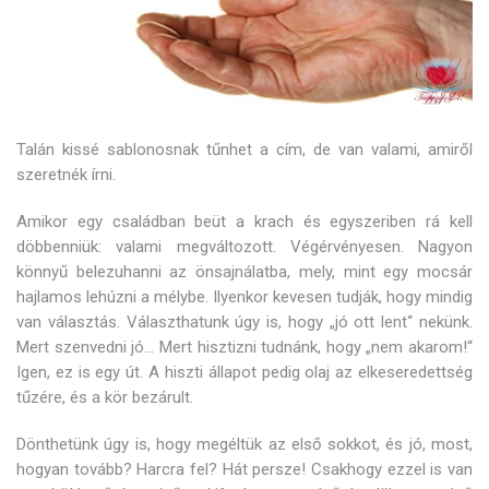
Talán kissé sablonosnak tűnhet a cím, de van valami, amiről
szeretnék írni.
Amikor egy családban beüt a krach és egyszeriben rá kell
döbbenniük: valami megváltozott. Végérvényesen. Nagyon
könnyű belezuhanni az önsajnálatba, mely, mint egy mocsár
hajlamos lehúzni a mélybe. Ilyenkor kevesen tudják, hogy mindig
van választás. Választhatunk úgy is, hogy „jó ott lent“ nekünk.
Mert szenvedni jó… Mert hisztizni tudnánk, hogy „nem akarom!“
Igen, ez is egy út. A hiszti állapot pedig olaj az elkeseredettség
tűzére, és a kör bezárult.
Dönthetünk úgy is, hogy megéltük az első sokkot, és jó, most,
hogyan tovább? Harcra fel? Hát persze! Csakhogy ezzel is van