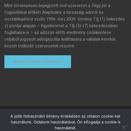
Mint törvényesen bejegyzett civil szervezet a Tégy jót a
fogyatékkal élőkért Alapítvány a társasági adóról és
osztalékadóról szóló 1996. évi LXXXI. törvény 7.§ (1) bekezdés
z) pontja alapján – figyelemmel a 7.§ (5)-(7) bekezdéseiben
foglaltakra is – az adózás előtti eredmény csökkentése
céljából jogosult adóigazolás kiállítására a vállalati keretek
között működő szervezetek részére.
ADÓIGAZOLÁS IGÉNYLÉSE
Minden jog fenntartva
A jobb felhasználói élmény érdekében az oldalon cookie-kat
használunk. Oldalunk használatával, Ön elfogadja a cookie-k
Adományozottak adózása
Adóigazolás igénylése
használatát.
Felhasználási feltételek
Adatvédelmi tájékoztató
Adó 1%