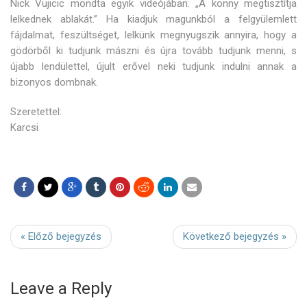
Nick Vujicic mondta egyik videójában: „A könny megtisztítja
lelkednek ablakát.” Ha kiadjuk magunkból a felgyülemlett
fájdalmat, feszültséget, lelkünk megnyugszik annyira, hogy a
gödörből ki tudjunk mászni és újra tovább tudjunk menni, s
újabb lendülettel, újult erővel neki tudjunk indulni annak a
bizonyos dombnak.
Szeretettel:
Karcsi
« Előző bejegyzés
Következő bejegyzés »
Leave a Reply