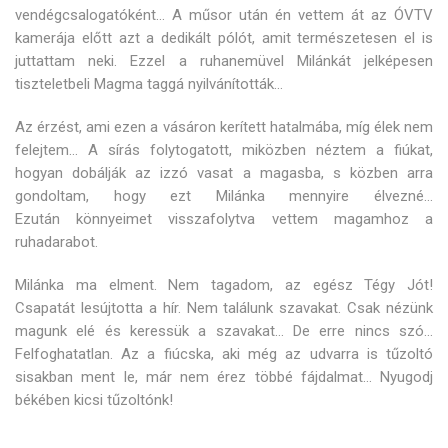
vendégcsalogatóként… A műsor után én vettem át az ÓVTV
kamerája előtt azt a dedikált pólót, amit természetesen el is
juttattam neki. Ezzel a ruhanemüvel Milánkát jelképesen
tiszteletbeli Magma taggá nyilvánították…
Az érzést, ami ezen a vásáron kerített hatalmába, míg élek nem
felejtem… A sírás folytogatott, miközben néztem a fiúkat,
hogyan dobálják az izzó vasat a magasba, s közben arra
gondoltam, hogy ezt Milánka mennyire élvezné…
Ezután könnyeimet visszafolytva vettem magamhoz a
ruhadarabot.
Milánka ma elment. Nem tagadom, az egész Tégy Jót!
Csapatát lesújtotta a hír. Nem találunk szavakat. Csak nézünk
magunk elé és keressük a szavakat… De erre nincs szó…
Felfoghatatlan. Az a fiúcska, aki még az udvarra is tűzoltó
sisakban ment le, már nem érez többé fájdalmat… Nyugodj
békében kicsi tűzoltónk!