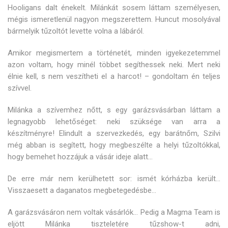
Hooligans dalt énekelt. Milánkát sosem láttam személyesen,
mégis ismeretlenül nagyon megszerettem. Huncut mosolyával
bármelyik tűzoltót levette volna a lábáról.
Amikor megismertem a történetét, minden igyekezetemmel
azon voltam, hogy minél többet segíthessek neki. Mert neki
élnie kell, s nem veszítheti el a harcot! – gondoltam én teljes
szívvel.
Milánka a szívemhez nőtt, s egy garázsvásárban láttam a
legnagyobb lehetőséget: neki szüksége van arra a
készítményre! Elindult a szervezkedés, egy barátnőm, Szilvi
még abban is segített, hogy megbeszélte a helyi tűzoltókkal,
hogy bemehet hozzájuk a vásár ideje alatt…
De erre már nem kerülhetett sor: ismét kórházba került…
Visszaesett a daganatos megbetegedésbe…
A garázsvásáron nem voltak vásárlók… Pedig a Magma Team is
eljött Milánka tiszteletére tűzshow-t adni,