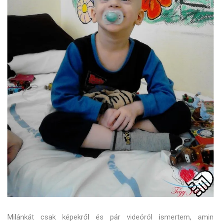
Milánkát csak képekről és pár videóról ismertem, amin