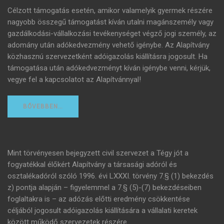
Célzott támogatás esetén, amikor valamelyik gyermek részére
nagyobb összegű támogatást kíván utalni magánszemély vagy
gazdálkodási-vállalkozási tevékenységet végző jogi személy, az
adomány után adókedvezmény vehető igénybe. Az Alapítvány
közhasznú szervezetként adóigazolás kiállításra jogosult. Ha
támogatása után adókedvezményt kíván igénybe venni, kérjük,
vegye fel a kapcsolatot az Alapítvánnyal!
BŐVEBBEN…
Mint törvényesen bejegyzett civil szervezet a Tégy jót a
fogyatékkal élőkért Alapítvány a társasági adóról és
osztalékadóról szóló 1996. évi LXXXI. törvény 7.§ (1) bekezdés
z) pontja alapján – figyelemmel a 7.§ (5)-(7) bekezdéseiben
foglaltakra is – az adózás előtti eredmény csökkentése
céljából jogosult adóigazolás kiállítására a vállalati keretek
között működő szervezetek részére.