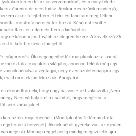
e lyukakon keresztül az univerzumunkból, és a nagy fekete,
akarsz ébredni, de nem tudsz. Amikor megszűnik minden jó,
iszem akkor felejtettem el félni és tanultam meg félteni.
azt mondta, mostmár bemehetek hozzá. Késő este volt –
emosakodtam, és odamehettem a kisfiamhoz.
 hogy ne károsodjon tovább az idegrendszere. A következő 36
amit le kellett szívni a tüdejéből.
k, sógoromék. Ők megengedhették maguknak azt a luxust,
bezárkóztak a maguk kis világába, ahonnan felénk még egy
le vannak bénulva a végtagjai, négy éves születésnapjára egy
k, majd mi is elajándékozzuk. Ahogy ti is.
 és elmondtuk neki, hogy nagy baj van – azt válaszolta „Nem
ndegy. Nem várhatjuk el a családtól, hogy megértse a
ől sem várhatjuk el.
t a kereszten, majd meghalt. (Mondjuk után feltámasztotta
b egy hosszú hétvégét). Akinek sérült gyereke van, az minden
van ideje rá). Másnap reggel pedig mindig megszületik újra-