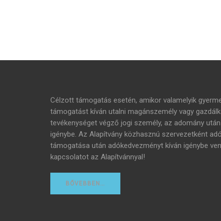
Célzott támogatás esetén, amikor valamelyik gyer
támogatást kíván utalni magánszemély vagy gazdálko
tevékenységet végző jogi személy, az adomány ut
igénybe. Az Alapítvány közhasznú szervezetként adóig
támogatása után adókedvezményt kíván igénybe venni,
kapcsolatot az Alapítvánnyal!
BŐVEBBEN…