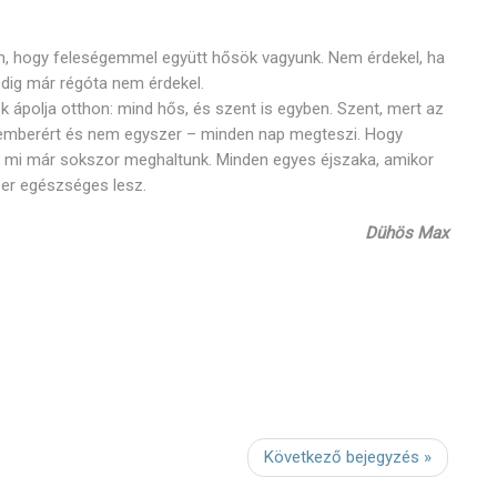
m, hogy feleségemmel együtt hősök vagyunk. Nem érdekel, ha
edig már régóta nem érdekel.
ték ápolja otthon: mind hős, és szent is egyben. Szent, mert az
ik emberért és nem egyszer – minden nap megteszi. Hogy
n, mi már sokszor meghaltunk. Minden egyes éjszaka, amikor
zer egészséges lesz.
Dühös Max
Következő bejegyzés »