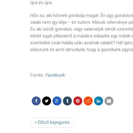
újra és újra.
Hős az, aki hősnek gondolja magát. Én úgy gondolo
valaki nem így látja – én tudom. Mások véleménye p
És aki sérült gyereket, vagy valamelyik sérült szeret
életét egyik pillanatról a másikra odaadta egy más
szentekké csak halála után avatnak valakit? Hát ige
elalszunk és arról álmodunk, hogy a gyerekünk egys
Forrás:
Facebook
« Előző bejegyzés