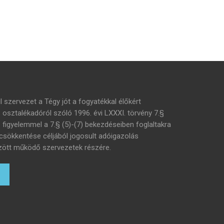
l szervezet a Tégy jót a fogyatékkal élőkért
s osztalékadóról szóló 1996. évi LXXXI. törvény 7.§
– figyelemmel a 7.§ (5)-(7) bekezdéseiben foglaltakra
 csökkentése céljából jogosult adóigazolás
 között működő szervezetek részére.