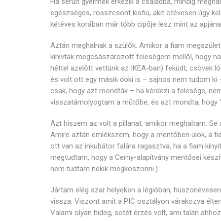
Ha sérült gyermek érkezik a családba, mindig meghal v
egészséges, rosszcsont kisfiú, akit ötévesen úgy kell
kétéves korában már több cipője lesz mint az apjána
Aztán meghalnak a szülők. Amikor a fiam megszülete
kihívtak megcsászározott feleségem mellől, hogy nag
héttel azelőtt vettünk az IKEA-ban) feküdt, csövek l
és volt ott egy másik doki is – sajnos nem tudom k
csak, hogy azt mondták – ha kérdezi a felesége, nem 
visszatámolyogtam a műtőbe, és azt mondta, hogy 
Azt hiszem az volt a pillanat, amikor meghaltam. S
Amire aztán emlékszem, hogy a mentőben ülök, a fiam
ott van az inkubátor falára ragasztva, ha a fiam kiny
megtudtam, hogy a Cerny-alapítvány mentősei kész
nem tudtam nekik megköszönni.).
Jártam elég szar helyeken a légióban, huszonévesen
vissza. Viszont amit a PIC osztályon várakozva élte
Valami olyan hideg, sötét érzés volt, ami talán ahhoz 