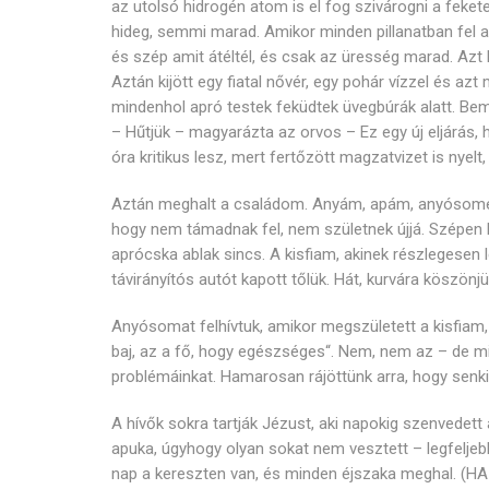
az utolsó hidrogén atom is el fog szivárogni a feket
hideg, semmi marad. Amikor minden pillanatban fel 
és szép amit átéltél, és csak az üresség marad. Azt h
Aztán kijött egy fiatal nővér, egy pohár vízzel és 
mindenhol apró testek feküdtek üvegbúrák alatt. B
– Hűtjük – magyarázta az orvos – Ez egy új eljárás,
óra kritikus lesz, mert fertőzött magzatvizet is nyelt, 
Aztán meghalt a családom. Anyám, apám, anyósomé
hogy nem támadnak fel, nem születnek újjá. Szépen 
aprócska ablak sincs. A kisfiam, akinek részlegesen 
távirányítós autót kapott tőlük. Hát, kurvára köszönjü
Anyósomat felhívtuk, amikor megszületett a kisfiam,
baj, az a fő, hogy egészséges“. Nem, nem az – de mi
problémáinkat. Hamarosan rájöttünk arra, hogy senkit
A hívők sokra tartják Jézust, aki napokig szenvedet
apuka, úgyhogy olyan sokat nem vesztett – legfeljeb
nap a kereszten van, és minden éjszaka meghal. (HA 