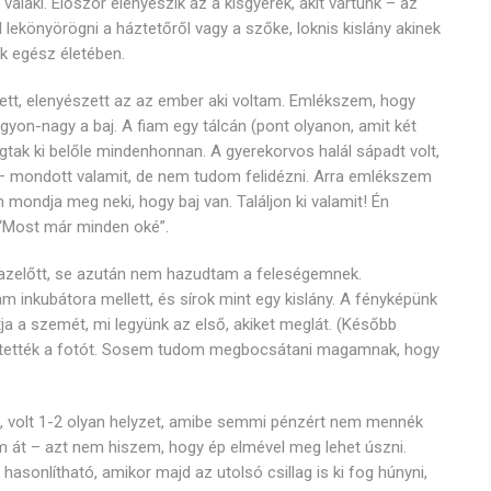
alaki. Először elenyészik az a kisgyerek, akit vártunk – az
 lekönyörögni a háztetőről vagy a szőke, loknis kislány akinek
k egész életében.
tt, elenyészett az az ember aki voltam. Emlékszem, hogy
yon-nagy a baj. A fiam egy tálcán (pont olyanon, amit két
ógtak ki belőle mindenhonnan. A gyerekorvos halál sápadt volt,
i – mondott valamit, de nem tudom felidézni. Arra emlékszem
mondja meg neki, hogy baj van. Találjon ki valamit! Én
“Most már minden oké”.
e azelőtt, se azután nem hazudtam a feleségemnek.
 inkubátora mellett, és sírok mint egy kislány. A fényképünk
itja a szemét, mi legyünk az első, akiket meglát. (Később
ítették a fotót. Sosem tudom megbocsátani magamnak, hogy
, volt 1-2 olyan helyzet, amibe semmi pénzért nem mennék
m át – azt nem hiszem, hogy ép elmével meg lehet úszni.
hasonlítható, amikor majd az utolsó csillag is ki fog húnyni,