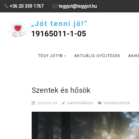
+36 20 359 1767
tegyjot@tegyjot.hu
TÉGY JÓT!®
AKTUÁLIS GYŰJTÉSEK
AKIK
Szentek és hősök
2018-09-24
GANYI KÁROLY
GONDOLATOK