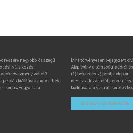
mek részére nagyobb összegű
Mint törvényesen bejegyzett civi
dási-vállalkozási
Alapítvány a társasági adóról é
án adókedvezmény vehető
(1) bekezdés z) pontja alapján 
azolás kiállításra jogosult. Ha
is – az adózás előtti eredmény
 kérjük, vegye fel a
kiállítására a vállalati keretek
ADÓIGAZOLÁS IGÉNYLÉSE