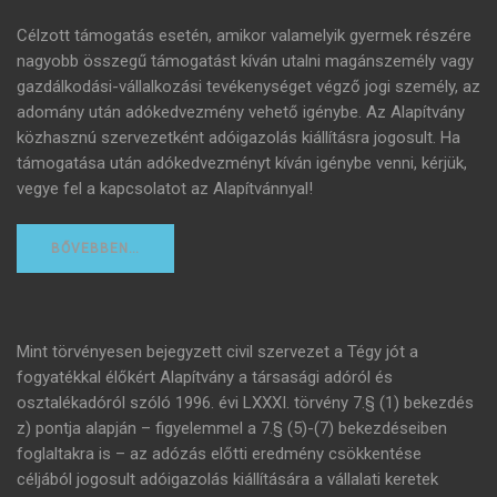
Célzott támogatás esetén, amikor valamelyik gyermek részére
nagyobb összegű támogatást kíván utalni magánszemély vagy
gazdálkodási-vállalkozási tevékenységet végző jogi személy, az
adomány után adókedvezmény vehető igénybe. Az Alapítvány
közhasznú szervezetként adóigazolás kiállításra jogosult. Ha
támogatása után adókedvezményt kíván igénybe venni, kérjük,
vegye fel a kapcsolatot az Alapítvánnyal!
BŐVEBBEN…
Mint törvényesen bejegyzett civil szervezet a Tégy jót a
fogyatékkal élőkért Alapítvány a társasági adóról és
osztalékadóról szóló 1996. évi LXXXI. törvény 7.§ (1) bekezdés
z) pontja alapján – figyelemmel a 7.§ (5)-(7) bekezdéseiben
foglaltakra is – az adózás előtti eredmény csökkentése
céljából jogosult adóigazolás kiállítására a vállalati keretek