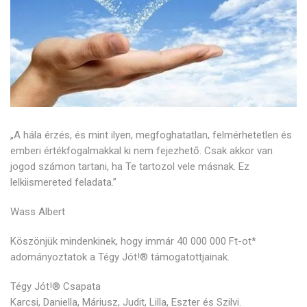
„A hála érzés, és mint ilyen, megfoghatatlan, felmérhetetlen és
emberi értékfogalmakkal ki nem fejezhető. Csak akkor van
jogod számon tartani, ha Te tartozol vele másnak. Ez
lelkiismereted feladata.”
Wass Albert
Köszönjük mindenkinek, hogy immár 40 000 000 Ft-ot*
adományoztatok a Tégy Jót!® támogatottjainak.
Tégy Jót!® Csapata
Karcsi, Daniella, Máriusz, Judit, Lilla, Eszter és Szilvi.