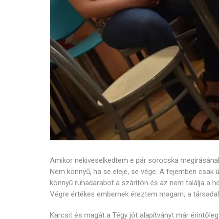
Amikor nekiveselkedtem e pár sorocska megírásána
Nem könnyű, ha se eleje, se vége. A fejemben csak ú
könnyű ruhadarabot a szárítón és az nem találja a h
Végre értékes embernek éreztem magam, a társada
Karcsit és magát a Tégy jót alapítványt már érintőle