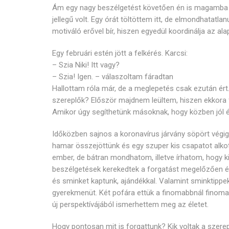
Ám egy nagy beszélgetést követően én is magamba 
jellegű volt. Egy órát töltöttem itt, de elmondhatatl
motiváló erővel bír, hiszen egyedül koordinálja az a
Egy februári estén jött a felkérés. Karcsi:
– Szia Niki! Itt vagy?
– Szia! Igen. – válaszoltam fáradtan
Hallottam róla már, de a meglepetés csak ezután ért
szereplők? Először majdnem leültem, hiszen ekkor
Amikor úgy segíthetünk másoknak, hogy közben jól 
Időközben sajnos a koronavírus járvány söpört végig a
hamar összejöttünk és egy szuper kis csapatot alkott
ember, de bátran mondhatom, illetve írhatom, hogy k
beszélgetések kerekedtek a forgatást megelőzően és 
és sminket kaptunk, ajándékkal. Valamint sminktippeke
gyerekmenüt. Két pofára ettük a finomabbnál finomab
új perspektívájából ismerhettem meg az életet.
Hogy pontosan mit is forgattunk? Kik voltak a szere