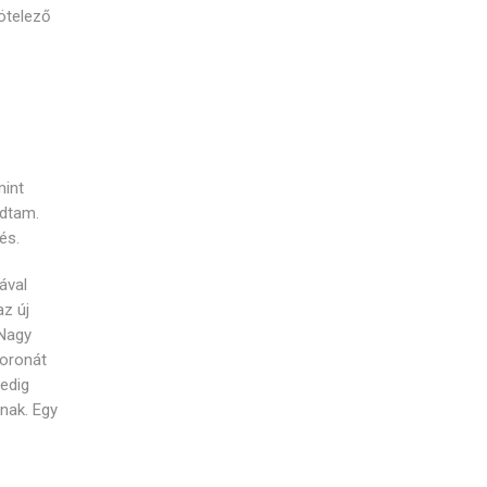
ötelező
mint
ndtam.
és.
ával
az új
 Nagy
koronát
pedig
nak. Egy