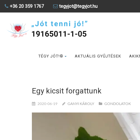
+36 20 359 1767
tegyjot@tegyjot.hu
TÉGY JÓT!®
AKTUÁLIS GYŰJTÉSEK
AKIK
Egy kicsit forgattunk
2020-06-19
GANYI KÁROLY
GONDOLATOK