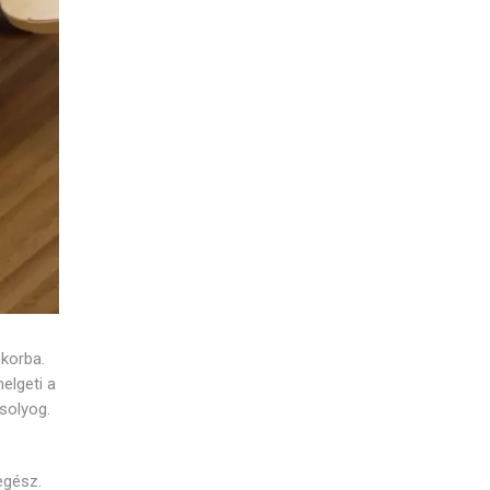
korba.
elgeti a
solyog.
egész.