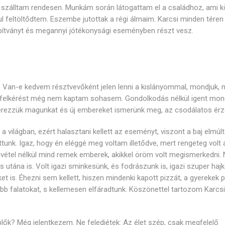
szálltam rendesen. Munkám során látogattam el a családhoz, ami k
anul feltöltődtem. Eszembe jutottak a régi álmaim. Karcsi minden téren
lapítványt és megannyi jótékonysági eseményben részt vesz.
. Van-e kedvem résztvevőként jelen lenni a kislányommal, mondjuk, 
a felkérést még nem kaptam sohasem. Gondolkodás nélkül igent mo
érezzük magunkat és új embereket ismerünk meg, az csodálatos érz
 világban, ezért halasztani kellett az eseményt, viszont a baj elmúlt
unk. Igaz, hogy én eléggé meg voltam illetődve, mert rengeteg volt 
ivétel nélkül mind remek emberek, akikkel öröm volt megismerkedni.
utána is. Volt igazi sminkesünk, és fodrászunk is, igazi szuper haj
t is. Éhezni sem kellett, hiszen mindenki kapott pizzát, a gyerekek 
b falatokat, s kellemesen elfáradtunk. Köszönettel tartozom Karcsi
plők? Még jelentkezem. Ne feledjétek: Az élet szép, csak megfelelő