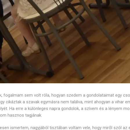
k, fogalmam sem volt róla, hogyan szedem a gondolataimat egy cso
gy cikáztak a szavak egymásra nem találva, mint ahogyan a vihar em
elyét. Ha erre a különleges napra gondolok, a szívem és a lényem mo
lom hasznos tagjának.
gesen ismertem, nagyjából tisztában voltam vele, hogy miről szól az 