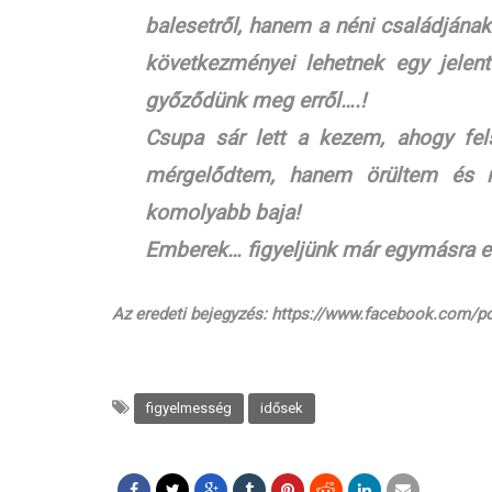
balesetről, hanem a néni családjának
következményei lehetnek egy jelen
győződünk meg erről….!
Csupa sár lett a kezem, ahogy fel
mérgelődtem, hanem örültem és 
komolyabb baja!
Emberek… figyeljünk már egymásra egy
Az eredeti bejegyzés: https://www.facebook.com/p
figyelmesség
idősek