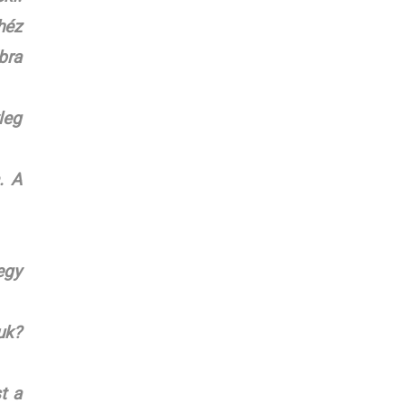
héz
bra
leg
. A
egy
uk?
t a