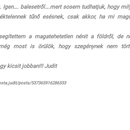
. Igen…. balesetről….mert sosem tudhatjuk, hogy mil
téktelennek tűnő esésnek, csak akkor, ha mi mag
segítettem a magatehetetlen nénit a földről, de 
még most is örülök, hogy szegénynek nem tört
 kicsit jobban!!! Judit
osta.judit/posts/537365916286333