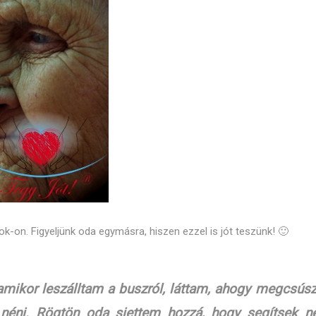
k-on. Figyeljünk oda egymásra, hiszen ezzel is jót teszünk! 🙂
mikor leszálltam a buszról, láttam, ahogy megcsúsz
 néni. Rögtön oda siettem hozzá, hogy segítsek ne