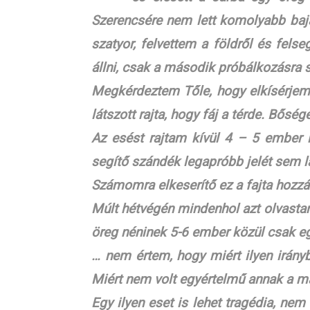
Szerencsére nem lett komolyabb baja
szatyor, felvettem a földről és felse
állni, csak a második próbálkozásra s
Megkérdeztem Tőle, hogy elkísérjem-
látszott rajta, hogy fáj a térde. Bősé
Az esést rajtam kívül 4 – 5 ember l
segítő szándék legapróbb jelét sem lá
Számomra elkeserítő ez a fajta hozzá
Múlt hétvégén mindenhol azt olvasta
öreg néninek 5-6 ember közül csak e
… nem értem, hogy miért ilyen irányb
Miért nem volt egyértelmű annak a m
Egy ilyen eset is lehet tragédia, n