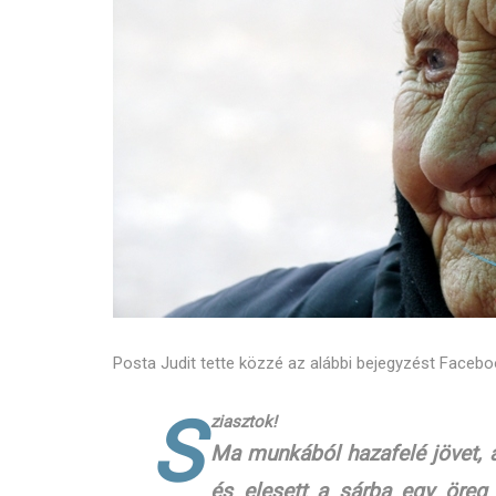
Posta Judit tette közzé az alábbi bejegyzést Faceboo
S
ziasztok!
Ma munkából hazafelé jövet, a
és elesett a sárba egy öreg