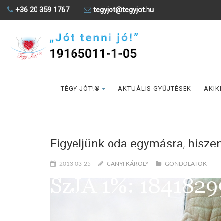
+36 20 359 1767
tegyjot@tegyjot.hu
TÉGY JÓT!®
AKTUÁLIS GYŰJTÉSEK
AKIK
Figyeljünk oda egymásra, hiszen e
2013-03-25
GANYI KÁROLY
GONDOLATOK