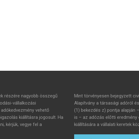
mek részére nagyobb összegű
Mint törvényesen bejegyzett civi
dási-vállalkozási
Alapítvány a társasági adóról é
án adókedvezmény vehető
(1) bekezdés z) pontja alapján 
azolás kiállításra jogosult. Ha
is – az adózás előtti eredmény
 kérjük, vegye fel a
kiállítására a vállalati keretek