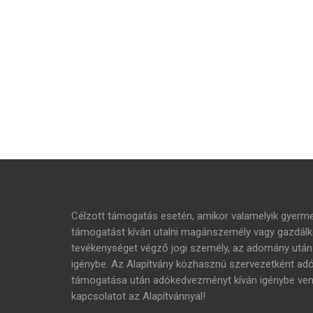
Célzott támogatás esetén, amikor valamelyik gyer
támogatást kíván utalni magánszemély vagy gazdálko
tevékenységet végző jogi személy, az adomány ut
igénybe. Az Alapítvány közhasznú szervezetként adóig
támogatása után adókedvezményt kíván igénybe venni,
kapcsolatot az Alapítvánnyal!