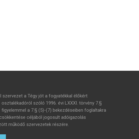
l szervezet a Tégy jót a fogyatékkal élőkért
s osztalékadóról szóló 1996. évi LXXXI. törvény 7.§
– figyelemmel a 7.§ (5)-(7) bekezdéseiben foglaltakra
 csökkentése céljából jogosult adóigazolás
 között működő szervezetek részére.