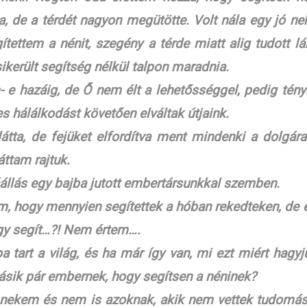
, de a térdét nagyon megütötte. Volt nála egy jó ne
gítettem a nénit, szegény a térde miatt alig tudott lá
ikerült segítség nélkül talpon maradnia.
 e hazáig, de Ő nem élt a lehetősséggel, pedig tény
ges hálálkodást követően elváltak útjaink.
átta, de fejüket elfordítva ment mindenki a dolgára
ttam rajtuk.
állás egy bajba jutott embertársunkkal szemben.
m, hogy mennyien segítettek a hóban rekedteken, de 
gy segít…?! Nem értem….
a tart a világ, és ha már így van, mi ezt miért hagyj
ásik pár embernek, hogy segítsen a néninek?
em nekem és nem is azoknak, akik nem vettek tudomás