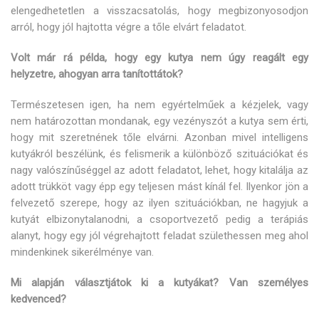
elengedhetetlen a visszacsatolás, hogy megbizonyosodjon
arról, hogy jól hajtotta végre a tőle elvárt feladatot.
Volt már rá példa, hogy egy kutya nem úgy reagált egy
helyzetre, ahogyan arra tanítottátok?
Természetesen igen, ha nem egyértelműek a kézjelek, vagy
nem határozottan mondanak, egy vezényszót a kutya sem érti,
hogy mit szeretnének tőle elvárni. Azonban mivel intelligens
kutyákról beszélünk, és felismerik a különböző szituációkat és
nagy valószínűséggel az adott feladatot, lehet, hogy kitalálja az
adott trükköt vagy épp egy teljesen mást kínál fel. Ilyenkor jön a
felvezető szerepe, hogy az ilyen szituációkban, ne hagyjuk a
kutyát elbizonytalanodni, a csoportvezető pedig a terápiás
alanyt, hogy egy jól végrehajtott feladat születhessen meg ahol
mindenkinek sikerélménye van.
Mi alapján választjátok ki a kutyákat? Van személyes
kedvenced?