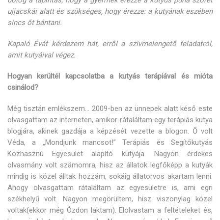
ujjacskái alatt és szükséges, hogy érezze: a kutyának eszében
sincs őt bántani.
Kapaló Évát kérdezem hát, erről a szívmelengető feladatról,
amit kutyáival végez.
Hogyan kerültél kapcsolatba a kutyás terápiával és mióta
csinálod?
Még tisztán emlékszem… 2009-ben az ünnepek alatt késő este
olvasgattam az interneten, amikor rátaláltam egy terápiás kutya
blogjára, akinek gazdája a képzését vezette a blogon. Ő volt
Véda, a „Mondjunk mancsot!” Terápiás és Segítőkutyás
Közhasznú Egyesület alapító kutyája. Nagyon érdekes
olvasmány volt számomra, hisz az állatok legfőképp a kutyák
mindig is közel álltak hozzám, sokáig állatorvos akartam lenni.
Ahogy olvasgattam rátaláltam az egyesületre is, ami egri
székhelyű volt. Nagyon megörültem, hisz viszonylag közel
voltak(ekkor még Ózdon laktam). Elolvastam a feltételeket és,