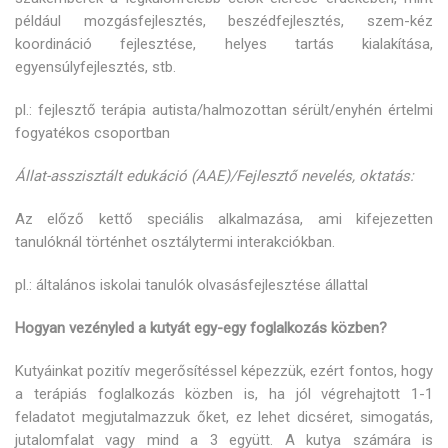
például mozgásfejlesztés, beszédfejlesztés, szem-kéz
koordináció fejlesztése, helyes tartás kialakítása,
egyensúlyfejlesztés, stb.
pl.: fejlesztő terápia autista/halmozottan sérült/enyhén értelmi
fogyatékos csoportban
Állat-asszisztált edukáció (AAE)/Fejlesztő nevelés, oktatás:
Az előző kettő speciális alkalmazása, ami kifejezetten
tanulóknál történhet osztálytermi interakciókban.
pl.: általános iskolai tanulók olvasásfejlesztése állattal
Hogyan vezényled a kutyát egy-egy foglalkozás közben?
Kutyáinkat pozitív megerősítéssel képezzük, ezért fontos, hogy
a terápiás foglalkozás közben is, ha jól végrehajtott 1-1
feladatot megjutalmazzuk őket, ez lehet dicséret, simogatás,
jutalomfalat vagy mind a 3 együtt. A kutya számára is