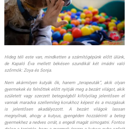
Hideg téli este van, mindketten a számítógépünk előtt ülünk,
de Kapaló Éva mellett békésen szundikál két imádni való
szőrmók: Zoya és Sonja.
Nem akármilyen kutyák ők, hanem „terapeuták”, akik olyan
gyermekek és felnőttek előtt nyitják meg a bezárt világot, akik
született vagy szerzett betegségből kifolyólag jelentősen el
vannak maradva szellemileg korukhoz képest és a mozgásuk
is jelentősen akadályozott. A bezárt világok lassan
megnyílnak, ahogy a kutyus, gyengéden hozzáérinti a beteg
gyermekhez a nedves orrát, s engedi magát simogatni. Fontos
dolog a tapintás, hogy a gyermek érezze a kutyus puha szőrét