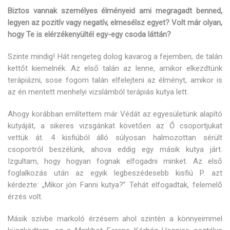
Biztos vannak személyes élményeid ami megragadt benned,
legyen az pozitív vagy negatív, elmesélsz egyet? Volt már olyan,
hogy Te is elérzékenyültél egy-egy csoda láttán?
Szinte mindig! Hát rengeteg dolog kavarog a fejemben, de talán
kettőt kiemelnék. Az első talán az lenne, amikor elkezdtünk
terápiázni, sose fogom talán elfelejteni az élményt, amikor is
az én mentett menhelyi vizslámból terápiás kutya lett.
Ahogy korábban említettem már Védát az egyesületünk alapító
kutyáját, a sikeres vizsgánkat követően az Ő csoportjukat
vettük át. 4 kisfiúból álló súlyosan halmozottan sérült
csoportról beszélünk, ahova eddig egy másik kutya járt.
Izgultam, hogy hogyan fognak elfogadni minket. Az első
foglalkozás után az egyik legbeszédesebb kisfiú P. azt
kérdezte: „Mikor jön Fanni kutya?” Tehát elfogadtak, felemelő
érzés volt.
Másik szívbe markoló érzésem ahol szintén a könnyeimmel