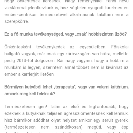
hogy önkéntesek keresnek. Nagy reményekkel Fanni nevű
vizslámmal jelentkeztünk is, hisz végtelen nyugodt türelmes és
ember-centrikus természetével alkalmasnak találtam erre a
szerepkörre.
Ez a fő munka tevékenységed, vagy „csak” hobbiszinten űzöd?
Önkéntesként tevékenykedek az egyesületben. Főiskolai
hallgató vagyok, már csak egy záróvizsgám van hátra, mellette
pedig 2013-tól dolgozom. Bár nagy vágyam, hogy a hobbim a
munkám is legyen, szerintem annál többet nem is kívánhat az
ember a karrierjét illetően.
Bármilyen kutyából lehet „terapeuta”, vagy van valami kritérium,
aminek meg kell felelniük?
Természetesen igen! Talán az első és legfontosabb, hogy
ezeknek a kutyáknak teljesen agressziómentesnek kell lenniük,
hisz bármikor adódhat olyat helyzet amikor egy sérült gyerek,
(természetesen nem szándékosan) megüti, vagy épp