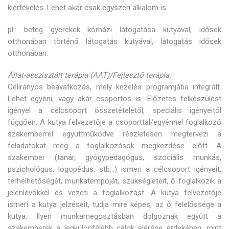
kiértékelés. Lehet akár csak egyszeri alkalom is.
pl.: beteg gyerekek kórházi látogatása kutyával, idősek
otthonában történő látogatás kutyával, látogatás idősek
otthonában.
Állat-asszisztált terápia (AAT)/Fejlesztő terápia:
Célirányos beavatkozás, mely kezelés programjába integrált.
Lehet egyéni, vagy akár csoportos is. Előzetes felkészülést
igényel a célcsoport összetételétől, speciális igényeitől
függően. A kutya felvezetője a csoporttal/egyénnel foglalkozó
szakemberrel együttműködve részletesen megtervezi a
feladatokat még a foglalkozások megkezdése előtt. A
szakember (tanár, gyógypedagógus, szociális munkás,
pszichológus, logopédus, stb…) ismeri a célcsoport igényeit,
terhelhetőségét, munkatempóját, szükségleteit, ő foglalkozik a
jelenlévőkkel és vezeti a foglalkozást. A kutya felvezetője
ismeri a kutya jelzéseit, tudja mire képes, az ő felelőssége a
kutya. Ilyen munkamegosztásban dolgoznak együtt a
szakemberek a legkülönfélébb célok elérése érdekében, mint