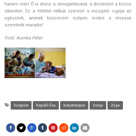
hanem mert Ő is élvezi a simogatásokat, a dicséretet a közös
sikereket. Ez a feltétel nélküli szeretet a mozgató rugója az
egésznek, aminek köszönöm szépen örökre a részese
szeretnék maradni!
Fotó: Komka Péter
hospice
Kapaló Éva
kutyaterápia
Sonja
Zoya