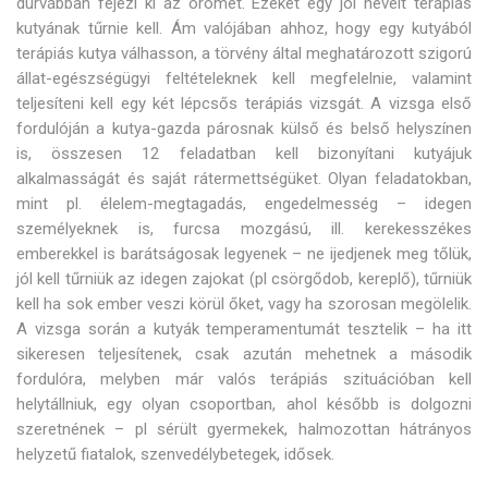
durvábban fejezi ki az örömét. Ezeket egy jól nevelt terápiás
kutyának tűrnie kell. Ám valójában ahhoz, hogy egy kutyából
terápiás kutya válhasson, a törvény által meghatározott szigorú
állat-egészségügyi feltételeknek kell megfelelnie, valamint
teljesíteni kell egy két lépcsős terápiás vizsgát. A vizsga első
fordulóján a kutya-gazda párosnak külső és belső helyszínen
is, összesen 12 feladatban kell bizonyítani kutyájuk
alkalmasságát és saját rátermettségüket. Olyan feladatokban,
mint pl. élelem-megtagadás, engedelmesség – idegen
személyeknek is, furcsa mozgású, ill. kerekesszékes
emberekkel is barátságosak legyenek – ne ijedjenek meg tőlük,
jól kell tűrniük az idegen zajokat (pl csörgődob, kereplő), tűrniük
kell ha sok ember veszi körül őket, vagy ha szorosan megölelik.
A vizsga során a kutyák temperamentumát tesztelik – ha itt
sikeresen teljesítenek, csak azután mehetnek a második
fordulóra, melyben már valós terápiás szituációban kell
helytállniuk, egy olyan csoportban, ahol később is dolgozni
szeretnének – pl sérült gyermekek, halmozottan hátrányos
helyzetű fiatalok, szenvedélybetegek, idősek.