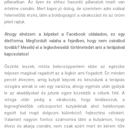
pillanatban. Az ilyen és ehhez hasonló pillanatok miatt van
értelme csinálni. Mert kapni jó dolog, de szerintem adni sokkal
felemelőbb érzés, látni a boldogságot a várakozást és az öröm
jeleit rajtuk.
Ahogy elnézem a képeket a Facebook oldaladon, ez egy
életforma. Megfordult valaha a fejedben, hogy nem csinálod
tovább? Meséld el a legkedvesebb történetedet ami a terápiával
kapcsolatos!
Őszinte leszek, mióta belecsöppentem ebbe az egészbe
teljesen magával ragadott az a légkör ami fogadott. Én minden
percét élvezem, amíg kutyát képzek és készülünk a terápiás
vizsgára annak is van egy varázsa, ahogy egymás után gyűrjük
le az akadályokat és jutunk egyre közelebb a célunk felé. A
vizsga után pedig a várakozás, hogy kiválasszuk, a
legmegfelelőbb célcsoportot kutyánknak ahol hatékonyan
együtt tud majd dolgozni különböző fejlesztési célokért.
Valamint nagyon fontos számomra látni a kutyámon, hogy
élvezi és akarja csinálni, nem csak azért mert én kérem tőle