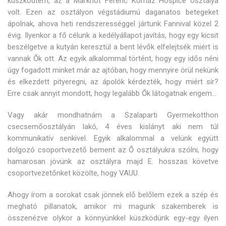
küszködtem, az a Markhot Ferenc Kórház Hospice osztálya
volt. Ezen az osztályon végstádiumú daganatos betegeket
ápolnak, ahova heti rendszerességgel jártunk Fannival közel 2
évig. Ilyenkor a fő célunk a kedélyállapot javítás, hogy egy kicsit
beszélgetve a kutyán keresztül a bent lévők elfelejtsék miért is
vannak Ők ott. Az egyik alkalommal történt, hogy egy idős néni
úgy fogadott minket már az ajtóban, hogy mennyire örül nekünk
és elkezdett pityeregni, az ápolók kérdezték, hogy miért sír?
Erre csak annyit mondott, hogy legalább Ők látogatnak engem…
Vagy akár mondhatnám a Szalaparti Gyermekotthon
csecsemőosztályán lakó, 4 éves kislányt aki nem túl
kommunikatív senkivel. Egyik alkalommal a velünk együtt
dolgozó csoportvezető bement az Ő osztályukra szólni, hogy
hamarosan jövünk az osztályra majd E. hosszas követve
csoportvezetőnket közölte, hogy VAUU.
Ahogy írom a sorokat csak jönnek elő belőlem ezek a szép és
megható pillanatok, amikor mi magunk szakemberek is
összenézve olykor a könnyünkkel küszködünk egy-egy ilyen