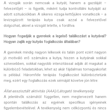
A vizsgák során nemcsak a kutyát, hanem a gazdáját –
felvezetőjét – is figyelik, miként tudja kontrollálni kutyáját az
adott szituációkban. A sikeres vizsga kettőjükre vonatkozik – a
levizsgázott terápiás kutya csak azzal a felvezetővel
dolgozhat, akivel a vizsgát letette, s fordítva.
Hogyan fogadják a gyerekek a legelső találkozást a kutyával?
Hogyan zajlik egy kutyás foglalkozás általában?
A gyerekek mindig nagyon lelkesek és talán pont ezért nagyon
jó motiváló erő számukra a kutya, hiszen a kutyának sokkal
szívesebben, sokkal nagyobb intenzitással adják át magukat a
különböző feladatokban, lehet az akár fájdalmas tornagyakorlat
is például. Háromféle terápiás foglalkozást különböztetünk
meg, ezért egy foglalkozás ezek sémáját követve jön létre:
Állat-asszisztált aktivitás (AAA)/Látogató tevékenység:
A jelenlévők számától független, nem megtervezett hanem
spontán találkozás az egyének specifikus igényeinek
figyelembevételével. A tevékenység nem célközpontú és nincs