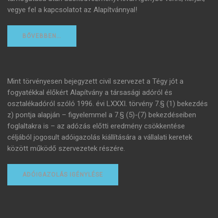
vegye fel a kapcsolatot az Alapítvánnyal!
BŐVEBBEN…
Mint törvényesen bejegyzett civil szervezet a Tégy jót a
fogyatékkal élőkért Alapítvány a társasági adóról és
osztalékadóról szóló 1996. évi LXXXI. törvény 7.§ (1) bekezdés
z) pontja alapján – figyelemmel a 7.§ (5)-(7) bekezdéseiben
foglaltakra is – az adózás előtti eredmény csökkentése
céljából jogosult adóigazolás kiállítására a vállalati keretek
között működő szervezetek részére.
ADÓIGAZOLÁS IGÉNYLÉSE