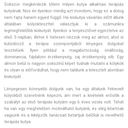
Sokszor megkérdezik tőlem milyen kutya alkalmas terápiás
kutyának. Nos én ilyenkor mindig azt mondom, hogy ez a dolog
nem fajta hanem egyed függő. Ha kiskutya vásárlás előtt állunk
általában kölyökteszttel választjuk ki a számunkra
legmegfelelőbb kiskutyát. Ilyenkor a tenyésztővel egyeztetve az
első 5 napban, illetve 6 hetesen nézzük meg az almot, ahol is
különböző a terápia szempontjából lényeges dolgokat
tesztelünk. Ilyen például a magabiztosság, önállóság,
dominancia, fájdalom érzékenység, zaj érzékenység stb. Egy
almon belül is nagyon sokszínű képet tudnak mutatni a kölykök
és olyan is előfordulhat, hogy nem találunk a letesztelt alomban
kiskutyát.
Lényegesen könnyebb dolgunk van, ha egy általunk felnevelt
kölyökből szeretnénk képezni, ám mert a kivételek erősítik a
szabályt az első terápiás kutyám egy 6 éves vizsla volt. Tehát
ha van egy megfelelően motiválható kutyánk, és elég kitartóak
vagyunk és a kiképzők tanácsait betartjuk belőlük is nevelhető
terápiás kutya.