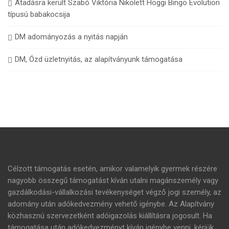
Átadásra került Szabó Viktória Nikolett Hoggi Bingo Evolution
típusú babakocsija
DM adományozás a nyitás napján
DM, Ózd üzletnyitás, az alapítványunk támogatása
Célzott támogatás esetén, amikor valamelyik gyermek részére
nagyobb összegű támogatást kíván utalni magánszemély vagy
gazdálkodási-vállalkozási tevékenységet végző jogi személy, az
adomány után adókedvezmény vehető igénybe. Az Alapítvány
közhasznú szervezetként adóigazolás kiállításra jogosult. Ha
támogatása után adókedvezményt kíván igénybe venni, kérjük,