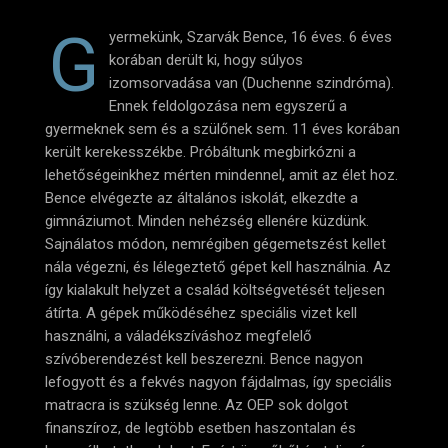
G
yermekünk, Szarvák Bence, 16 éves. 6 éves
korában derült ki, hogy súlyos
izomsorvadása van (Duchenne szindróma).
Ennek feldolgozása nem egyszerű a
gyermeknek sem és a szülőnek sem. 11 éves korában
került kerekesszékbe. Próbáltunk megbirkózni a
lehetőségeinkhez mérten mindennel, amit az élet hoz.
Bence elvégezte az általános iskolát, elkezdte a
gimnáziumot. Minden nehézség ellenére küzdünk.
Sajnálatos módon, nemrégiben gégemetszést kellet
nála végezni, és lélegeztető gépet kell használnia. Az
így kialakult helyzet a család költségvetését teljesen
átírta. A gépek működéséhez speciális vizet kell
használni, a váladékszíváshoz megfelelő
szívóberendezést kell beszerezni. Bence nagyon
lefogyott és a fekvés nagyon fájdalmas, így speciális
matracra is szükség lenne. Az OEP sok dolgot
finanszíroz, de legtöbb esetben haszontalan és