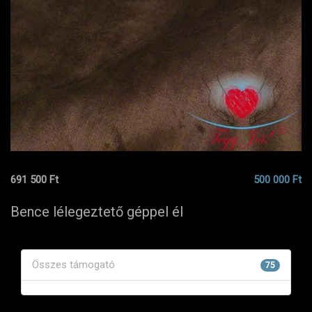
691 500 Ft
500 000 Ft
Bence lélegeztető géppel él
Összes támogató
75