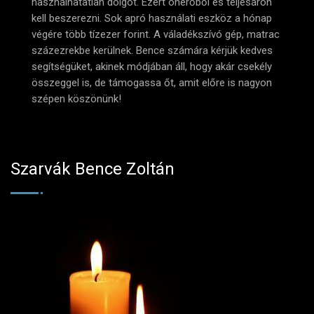
használhatatlan dolgot. Ezért önerőből és teljesáron
kell beszerezni. Sok apró használati eszköz a hónap
végére több tízezer forint. A váladékszívó gép, matrac
százezrekbe kerülnek. Bence számára kérjük kedves
segítségüket, akinek módjában áll, hogy akár csekély
összeggel is, de támogassa őt, amit előre is nagyon
szépen köszönünk!
Szarvák Bence Zoltán