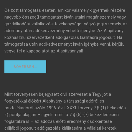
Célzott támogatás esetén, amikor valamelyik gyermek részére
nagyobb összegű támogatást kíván utalni magánszemély vagy
gazdálkodási-vállalkozási tevékenységet végző jogi személy, az
adomány után adókedvezmény vehető igénybe. Az Alapítvány
közhasznú szervezetként adóigazolás kiállításra jogosult. Ha
támogatása után adókedvezményt kíván igénybe venni, kérjük,
vegye fel a kapcsolatot az Alapítvánnyal!
BŐVEBBEN…
Mint törvényesen bejegyzett civil szervezet a Tégy jót a
fogyatékkal élőkért Alapítvány a társasági adóról és
osztalékadóról szóló 1996. évi LXXXI. törvény 7.§ (1) bekezdés
z) pontja alapján – figyelemmel a 7.§ (5)-(7) bekezdéseiben
foglaltakra is – az adózás előtti eredmény csökkentése
céljából jogosult adóigazolás kiállítására a vállalati keretek