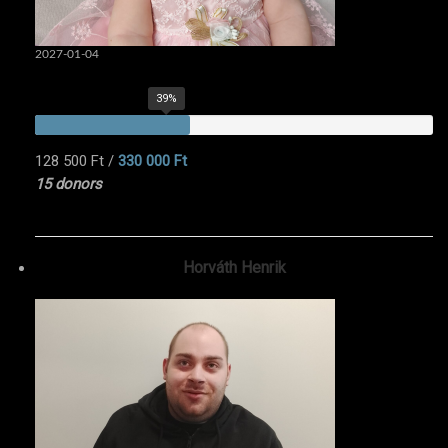
2027-01-04
39%
128 500 Ft
/
330 000 Ft
15 donors
Horváth Henrik