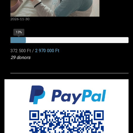
2026-11-30
13%
372 500 Ft
/
2 970 000 Ft
29 donors