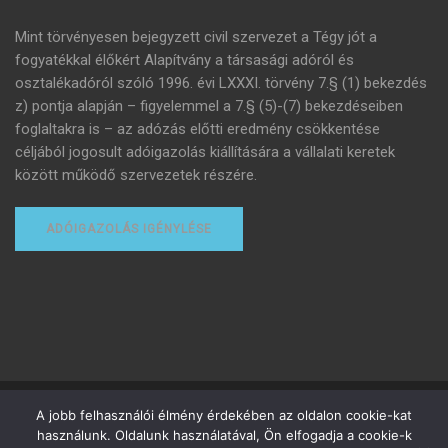
Mint törvényesen bejegyzett civil szervezet a Tégy jót a
fogyatékkal élőkért Alapítvány a társasági adóról és
osztalékadóról szóló 1996. évi LXXXI. törvény 7.§ (1) bekezdés
z) pontja alapján – figyelemmel a 7.§ (5)-(7) bekezdéseiben
foglaltakra is – az adózás előtti eredmény csökkentése
céljából jogosult adóigazolás kiállítására a vállalati keretek
között működő szervezetek részére.
ADÓIGAZOLÁS IGÉNYLÉSE
Minden jog fenntartva
A jobb felhasználói élmény érdekében az oldalon cookie-kat
használunk. Oldalunk használatával, Ön elfogadja a cookie-k
Adományozottak adózása
Adóigazolás igénylése