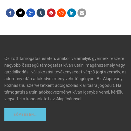
Célzott támogatás esetén, amikor valamelyik gyermek részére
nagyobb összegű támogatást kíván utalni magánszemély vagy
gazdálkodási-vállalkozási tevékenységet végző jogi személy, az
adomány után adókedvezmény vehető igénybe. Az Alapítvány
közhasznú szervezetként adóigazolás kiállításra jogosult. Ha
támogatása után adókedvezményt kíván igénybe venni, kérjük,
vegye fel a kapcsolatot az Alapítvánnyal!
BŐVEBBEN…