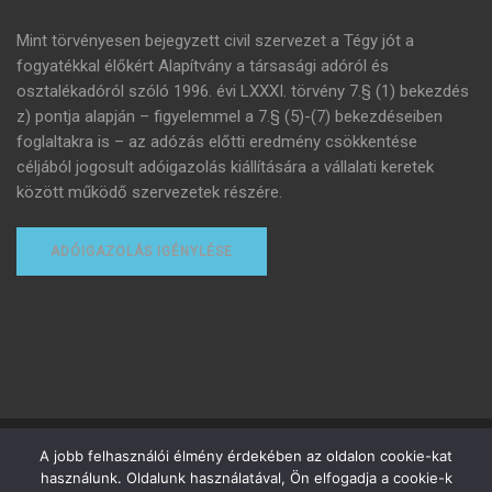
Mint törvényesen bejegyzett civil szervezet a Tégy jót a
fogyatékkal élőkért Alapítvány a társasági adóról és
osztalékadóról szóló 1996. évi LXXXI. törvény 7.§ (1) bekezdés
z) pontja alapján – figyelemmel a 7.§ (5)-(7) bekezdéseiben
foglaltakra is – az adózás előtti eredmény csökkentése
céljából jogosult adóigazolás kiállítására a vállalati keretek
között működő szervezetek részére.
ADÓIGAZOLÁS IGÉNYLÉSE
Minden jog fenntartva
A jobb felhasználói élmény érdekében az oldalon cookie-kat
használunk. Oldalunk használatával, Ön elfogadja a cookie-k
Adományozottak adózása
Adóigazolás igénylése