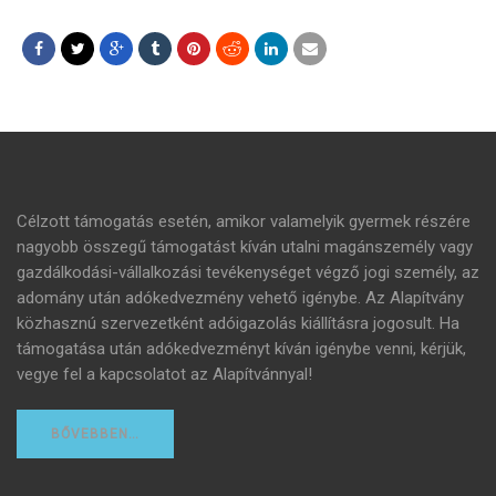
Célzott támogatás esetén, amikor valamelyik gyermek részére
nagyobb összegű támogatást kíván utalni magánszemély vagy
gazdálkodási-vállalkozási tevékenységet végző jogi személy, az
adomány után adókedvezmény vehető igénybe. Az Alapítvány
közhasznú szervezetként adóigazolás kiállításra jogosult. Ha
támogatása után adókedvezményt kíván igénybe venni, kérjük,
vegye fel a kapcsolatot az Alapítvánnyal!
BŐVEBBEN…