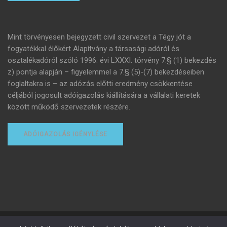
Mint törvényesen bejegyzett civil szervezet a Tégy jót a
fogyatékkal élőkért Alapítvány a társasági adóról és
osztalékadóról szóló 1996. évi LXXXI. törvény 7.§ (1) bekezdés
z) pontja alapján – figyelemmel a 7.§ (5)-(7) bekezdéseiben
foglaltakra is – az adózás előtti eredmény csökkentése
céljából jogosult adóigazolás kiállítására a vállalati keretek
között működő szervezetek részére.
ADÓIGAZOLÁS IGÉNYLÉSE
Minden jog fenntartva