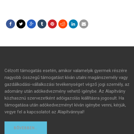
Célzott támogatás esetén, amikor valamelyik gyermek részére
nagyobb összegű támogatást kíván utalni magánszemély vagy
gazdálkodási-vállalkozási tevékenységet végző jogi személy, az
adomány után adókedvezmény vehető igénybe. Az Alapítvány
közhasznú szervezetként adóigazolás kiállításra jogosult. Ha
támogatása után adókedvezményt kíván igénybe venni, kérjük,
vegye fel a kapcsolatot az Alapítvánnyal!
BŐVEBBEN…