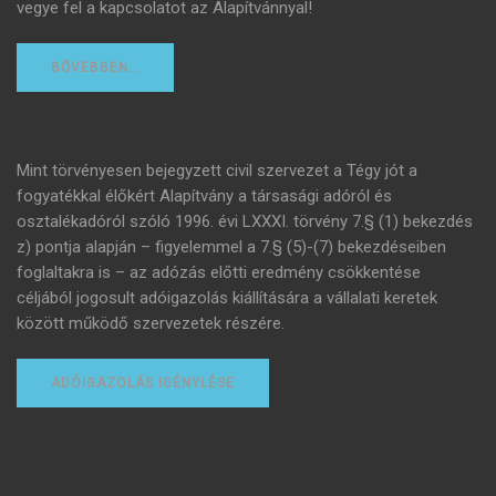
vegye fel a kapcsolatot az Alapítvánnyal!
BŐVEBBEN…
Mint törvényesen bejegyzett civil szervezet a Tégy jót a
fogyatékkal élőkért Alapítvány a társasági adóról és
osztalékadóról szóló 1996. évi LXXXI. törvény 7.§ (1) bekezdés
z) pontja alapján – figyelemmel a 7.§ (5)-(7) bekezdéseiben
foglaltakra is – az adózás előtti eredmény csökkentése
céljából jogosult adóigazolás kiállítására a vállalati keretek
között működő szervezetek részére.
ADÓIGAZOLÁS IGÉNYLÉSE