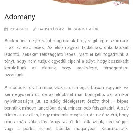
Adomány
2014-04-02
GANYI KÁROLY
GONDOLATOK
Amikor beismerjük saját magunknak, hogy segítségre szorulunk
– az az első lépés. Az első nagyon fájdalmas, önkorlátokat
ledöntő, sebeket felszaggató lépés. Mert el kell fogadnunk a
tényt, hogy nem tudjuk egyedül cipelni a súlyt, hogy beszakadt
körülöttünk az életünk, hogy segítségre, támogatásra
szorulunk.
A második fok, ha másoknak is elismerjük: bajban vagyunk. Ez
sem egyszerű út, de az előbbinél már könnyebb, bár amikor
nyilvánosságra jut, az addig dédelgetett, őrzött titok – képes
bennünk minden lángolóan égni, minden seb felszakadni. A szív
tiltakozik az ellen, hogy mindenki megtudja, de az ész érti, hogy
nincs más választás. Vagy az életet választjuk, segítséggel
vagy a porba hullást, büszke magányban. Kitárulkozunk.