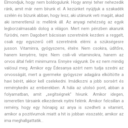
Elmondjuk, hogy nem boldogulunk. Hogy annyi teher nehezedik
ránk, amit már nem bírunk el. A kezünket nyújtjuk a szakadék
szélén és bízunk abban, hogy lesz, aki utánunk veti magát, akad
aki ismeretlenül is: mellénk áll. Az anyagi nehézség az egyik
legborzalmasabb dolog a világon. Mert nem pénzben akarunk
fürödni, nem Dagobert bácsisan szeretnénk kezdeni a reggelt,
csak egy egyszerű célt szeretnénk elérni: a szükségesre
jusson. Vitaminra, gyógyszerre, ételre. Nem csokira, üdítőre,
hanem kenyérre, tejre. Nem csili-vili vitaminokra, hanem az
orvos által felírt minimumra. Ennyire vágyunk. De ez nem mindig
valósul meg. Amikor egy Édesanya azért nem tudja szedni az
orvosságát, mert a gyermeke gyógyszer adagjára elköltötte a
havi bérét, akkor kell cselekedni. Imádkozni a jobb sorsért és
reménykedni az emberekben. A hála az utolsó pont, abban a
folyamatban, amit „segítségnek” hívunk. Amikor idegen,
ismeretlen társaink elkezdenek nyitni felénk. Amikor felcsillan a
remény, hogy egy hónapig az anya is szedheti a vitamint,
amikor a pozitívumok miatt a hit is jobban visszatér, amikor az
ima meghallgattatik…