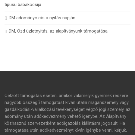
típusú babakocsija
DM adományozás a nyitás napján
DM, Ózd üzletnyitás, az alapítványunk támogatása
Célzott támogatás esetén, amikor valamelyik gyermek részére
nagyobb összegű támogatást kíván utalni magánszemély vagy
gazdálkodási-vállalkozási tevékenységet végző jogi személy, az
adomány után adókedvezmény vehető igénybe. Az Alapítvány
közhasznú szervezetként adóigazolás kiállításra jogosult. Ha
támogatása után adókedvezményt kíván igénybe venni, kérjük,