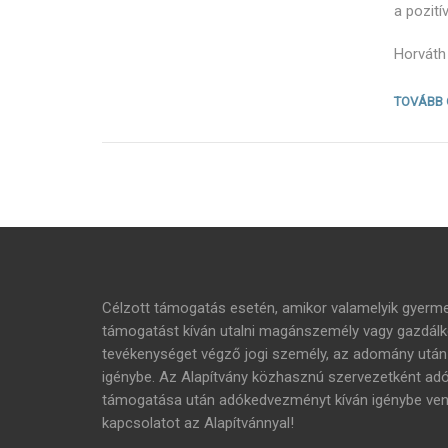
a pozití
Horváth
TOVÁBB
Célzott támogatás esetén, amikor valamelyik gyer
támogatást kíván utalni magánszemély vagy gazdálko
tevékenységet végző jogi személy, az adomány ut
igénybe. Az Alapítvány közhasznú szervezetként adóig
támogatása után adókedvezményt kíván igénybe venni,
kapcsolatot az Alapítvánnyal!