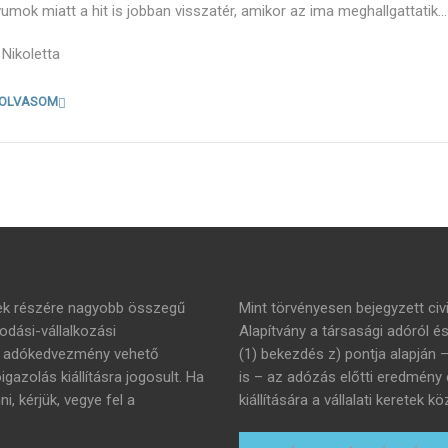
vumok miatt a hit is jobban visszatér, amikor az ima meghallgattatik…
 Nikoletta
 OLVASOM
mek részére nagyobb összegű
Mint törvényesen bejegyzett civi
dási-vállalkozási
Alapítvány a társasági adóról é
án adókedvezmény vehető
(1) bekezdés z) pontja alapján 
azolás kiállításra jogosult. Ha
is – az adózás előtti eredmény
 kérjük, vegye fel a
kiállítására a vállalati keretek