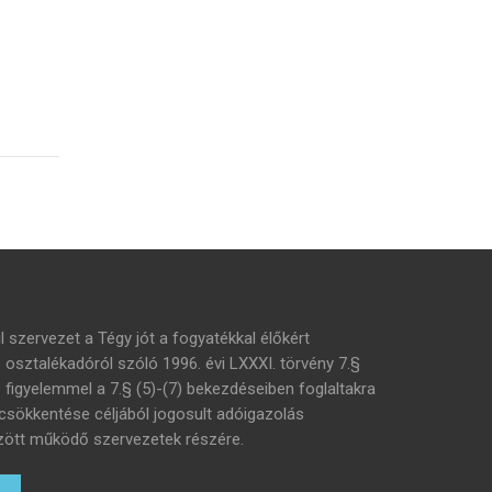
l szervezet a Tégy jót a fogyatékkal élőkért
s osztalékadóról szóló 1996. évi LXXXI. törvény 7.§
– figyelemmel a 7.§ (5)-(7) bekezdéseiben foglaltakra
 csökkentése céljából jogosult adóigazolás
 között működő szervezetek részére.