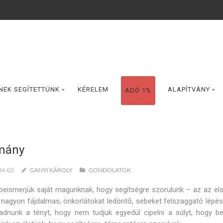
NEK SEGÍTETTÜNK
KÉRELEM
ALAPÍTVÁNY
ADÓ 1%
mány
04-02
GANYI KÁROLY
GONDOLATOK
beismerjük saját magunknak, hogy segítségre szorulunk – az az els
 nagyon fájdalmas, önkorlátokat ledöntő, sebeket felszaggató lépés.
gadnunk a tényt, hogy nem tudjuk egyedül cipelni a súlyt, hogy b