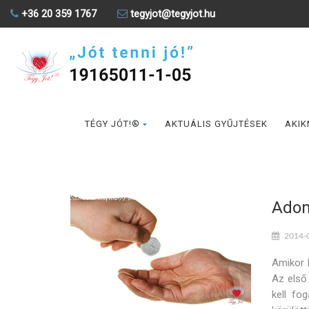
+36 20 359 1767
tegyjot@tegyjot.hu
TÉGY JÓT!®
AKTUÁLIS GYŰJTÉSEK
AKIK
Ado
2014-
Amikor 
Az első
kell fo