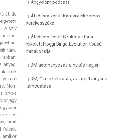
Angyalom podcast
ű út, de
Átadásra került Karcsi elektromos
lgetett,
kerekesszéke
. A szív
álasztás.
Átadásra került Szabó Viktória
gányban.
Nikolett Hoggi Bingo Evolution típusú
ik ránk,
babakocsija
k abban,
z anyagi
DM adományozás a nyitás napján
 akarunk
egyszerű
DM, Ózd üzletnyitás, az alapítványunk
lre. Nem
támogatása
az orvos
ikor egy
ógyszer
orsért és
an, amit
 felénk.
, amikor