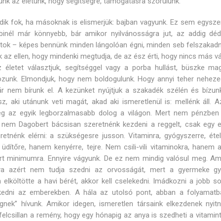
ünk az életünk, hogy segítségre, támogatásra szorulunk.
ik fok, ha másoknak is elismerjük: bajban vagyunk. Ez sem egyszer
binél már könnyebb, bár amikor nyilvánosságra jut, az addig déde
titok – képes bennünk minden lángolóan égni, minden seb felszakadni
ik az ellen, hogy mindenki megtudja, de az ész érti, hogy nincs más v
 életet választjuk, segítséggel vagy a porba hullást, büszke ma
kozunk. Elmondjuk, hogy nem boldogulunk. Hogy annyi teher nehezed
r nem bírunk el. A kezünket nyújtjuk a szakadék szélén és bízun
z, aki utánunk veti magát, akad aki ismeretlenül is: mellénk áll. A
g az egyik legborzalmasabb dolog a világon. Mert nem pénzben
, nem Dagobert bácsisan szeretnénk kezdeni a reggelt, csak egy 
eretnénk elérni: a szükségesre jusson. Vitaminra, gyógyszerre, éte
 üdítőre, hanem kenyérre, tejre. Nem csili-vili vitaminokra, hanem 
elírt minimumra. Ennyire vágyunk. De ez nem mindig valósul meg. Am
ya azért nem tudja szedni az orvosságát, mert a gyermeke gy
 elköltötte a havi bérét, akkor kell cselekedni. Imádkozni a jobb s
edni az emberekben. A hála az utolsó pont, abban a folyamatb
égnek” hívunk. Amikor idegen, ismeretlen társaink elkezdenek nyitni
elcsillan a remény, hogy egy hónapig az anya is szedheti a vitamint