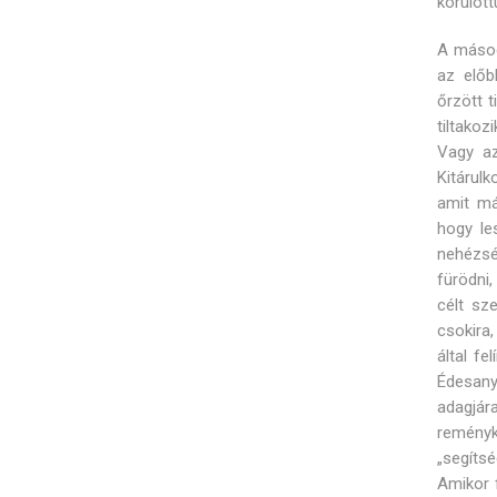
körülött
A másod
az előb
őrzött 
tiltakoz
Vagy az
Kitárul
amit má
hogy les
nehézsé
fürödni
célt sz
csokira,
által f
Édesan
adagjára
reményk
„segíts
Amikor f