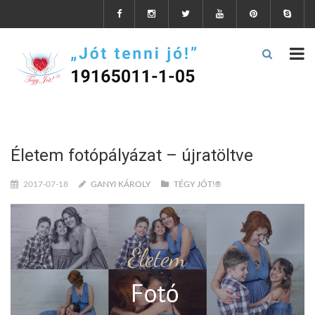
Életem fotópályázat – újratöltve
2017-07-18
GANYI KÁROLY
TÉGY JÓT!®