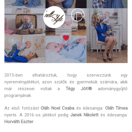
2015-ben elhatároztuk, hogy szervezzünk egy
nyereményjátékot, azon szülők és gyermekük számára, akik
már részesei voltak a
Tégy Jót!®
adománygyűjtő
programjának.
Az első fotózást
Oláh Noel Csaba
és édesanyja:
Oláh Tímea
nyerte. A 2016-os játékot pedig
Janek Nikolett
és édesanyja:
Horváth Eszter
.