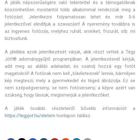
A játék népszerűségére való tekintettel és a támogatóknak
köszönhetően mostantól több alkalommal rendezzük meg a
fotózást. Jelentkezni folyamatosan lehet és már 5-6
jelentkezővel elindítjuk a szavazást! A nyeremény továbbra is
az ingyenes fotózás, melyhez ruhát, sminket, frizurát, stb. mi
biztosítunk.
A játékba azok jelentkezését várjuk, akik részt vettek a Tégy
Jót!® adománygyűjtő programjában. A jelentkezésnél kérjük,
add meg az alábbi adataidat, és csatolj hozzá egy fotót
magatokról! A fotónak nem kell „tökéletesnek” lennie, bármilyen
kép megteszi, mely a gyermekedet és téged ábrázolja. Ez se
nem szépségverseny, se nem fotóverseny; a képre azért van
szükség, hogy lássuk, megismerjük a jelentkezőket.
A játék további részleteiről bővebb információt a
https://tegyjot.hu/eletem
honlapon találsz.