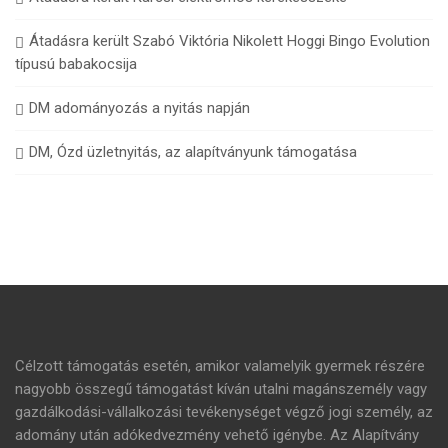
Átadásra került Szabó Viktória Nikolett Hoggi Bingo Evolution
típusú babakocsija
DM adományozás a nyitás napján
DM, Ózd üzletnyitás, az alapítványunk támogatása
Célzott támogatás esetén, amikor valamelyik gyermek részére
nagyobb összegű támogatást kíván utalni magánszemély vagy
gazdálkodási-vállalkozási tevékenységet végző jogi személy, az
adomány után adókedvezmény vehető igénybe. Az Alapítvány