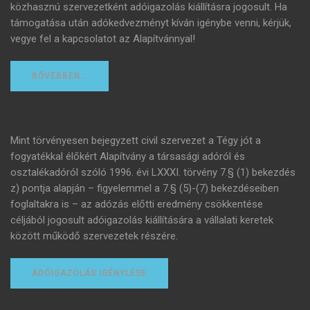
közhasznú szervezetként adóigazolás kiállításra jogosult. Ha
támogatása után adókedvezményt kíván igénybe venni, kérjük,
vegye fel a kapcsolatot az Alapítvánnyal!
BŐVEBBEN…
Mint törvényesen bejegyzett civil szervezet a Tégy jót a
fogyatékkal élőkért Alapítvány a társasági adóról és
osztalékadóról szóló 1996. évi LXXXI. törvény 7.§ (1) bekezdés
z) pontja alapján – figyelemmel a 7.§ (5)-(7) bekezdéseiben
foglaltakra is – az adózás előtti eredmény csökkentése
céljából jogosult adóigazolás kiállítására a vállalati keretek
között működő szervezetek részére.
ADÓIGAZOLÁS IGÉNYLÉSE