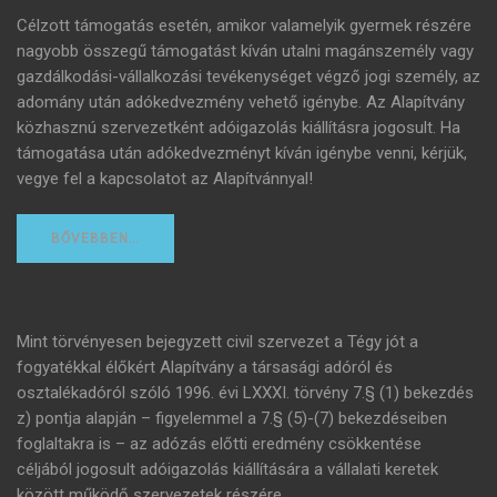
Célzott támogatás esetén, amikor valamelyik gyermek részére
nagyobb összegű támogatást kíván utalni magánszemély vagy
gazdálkodási-vállalkozási tevékenységet végző jogi személy, az
adomány után adókedvezmény vehető igénybe. Az Alapítvány
közhasznú szervezetként adóigazolás kiállításra jogosult. Ha
támogatása után adókedvezményt kíván igénybe venni, kérjük,
vegye fel a kapcsolatot az Alapítvánnyal!
BŐVEBBEN…
Mint törvényesen bejegyzett civil szervezet a Tégy jót a
fogyatékkal élőkért Alapítvány a társasági adóról és
osztalékadóról szóló 1996. évi LXXXI. törvény 7.§ (1) bekezdés
z) pontja alapján – figyelemmel a 7.§ (5)-(7) bekezdéseiben
foglaltakra is – az adózás előtti eredmény csökkentése
céljából jogosult adóigazolás kiállítására a vállalati keretek
között működő szervezetek részére.