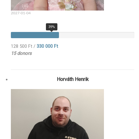
2027-01-04
39%
128 500 Ft
/
330 000 Ft
15 donors
Horváth Henrik