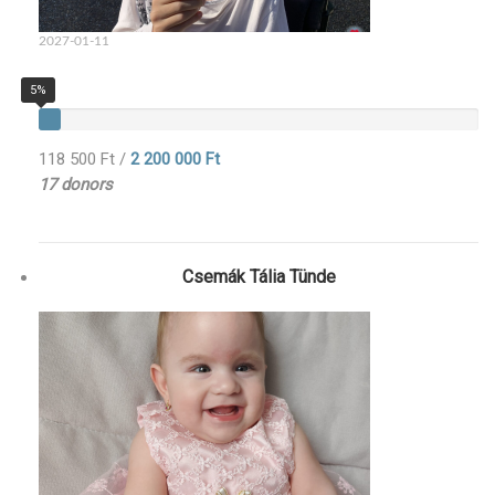
2027-01-11
5%
118 500 Ft
/
2 200 000 Ft
17 donors
Csemák Tália Tünde