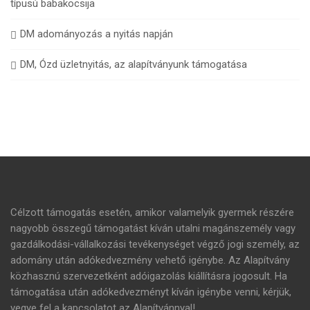
típusú babakocsija
DM adományozás a nyitás napján
DM, Ózd üzletnyitás, az alapítványunk támogatása
Célzott támogatás esetén, amikor valamelyik gyermek részére
nagyobb összegű támogatást kíván utalni magánszemély vagy
gazdálkodási-vállalkozási tevékenységet végző jogi személy, az
adomány után adókedvezmény vehető igénybe. Az Alapítvány
közhasznú szervezetként adóigazolás kiállításra jogosult. Ha
támogatása után adókedvezményt kíván igénybe venni, kérjük,
vegye fel a kapcsolatot az Alapítvánnyal!