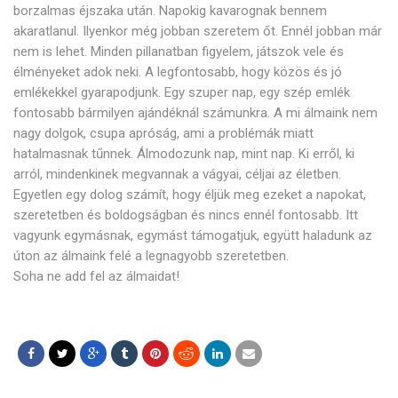
borzalmas éjszaka után. Napokig kavarognak bennem
akaratlanul. Ilyenkor még jobban szeretem őt. Ennél jobban már
nem is lehet. Minden pillanatban figyelem, játszok vele és
élményeket adok neki. A legfontosabb, hogy közös és jó
emlékekkel gyarapodjunk. Egy szuper nap, egy szép emlék
fontosabb bármilyen ajándéknál számunkra. A mi álmaink nem
nagy dolgok, csupa apróság, ami a problémák miatt
hatalmasnak tűnnek. Álmodozunk nap, mint nap. Ki erről, ki
arról, mindenkinek megvannak a vágyai, céljai az életben.
Egyetlen egy dolog számít, hogy éljük meg ezeket a napokat,
szeretetben és boldogságban és nincs ennél fontosabb. Itt
vagyunk egymásnak, egymást támogatjuk, együtt haladunk az
úton az álmaink felé a legnagyobb szeretetben.
Soha ne add fel az álmaidat!