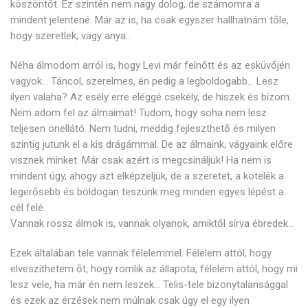
köszöntőt. Ez szintén nem nagy dolog, de számomra a
mindent jelentené. Már az is, ha csak egyszer hallhatnám tőle,
hogy szeretlek, vagy anya…
Néha álmodom arról is, hogy Levi már felnőtt és az esküvőjén
vagyok… Táncol, szerelmes, én pedig a legboldogabb… Lesz
ilyen valaha? Az esély erre eléggé csekély, de hiszek és bízom.
Nem adom fel az álmaimat! Tudom, hogy soha nem lesz
teljesen önellátó. Nem tudni, meddig fejleszthető és milyen
szintig jutunk el a kis drágámmal. De az álmaink, vágyaink előre
visznek minket. Már csak azért is megcsináljuk! Ha nem is
mindent úgy, ahogy azt elképzeljük, de a szeretet, a kötelék a
legerősebb és boldogan teszünk meg minden egyes lépést a
cél felé.
Vannak rossz álmok is, vannak olyanok, amiktől sírva ébredek…
Ezek általában tele vannak félelemmel. Félelem attól, hogy
elveszíthetem őt, hogy romlik az állapota, félelem attól, hogy mi
lesz vele, ha már én nem leszek… Telis-tele bizonytalansággal
és ezek az érzések nem múlnak csak úgy el egy ilyen