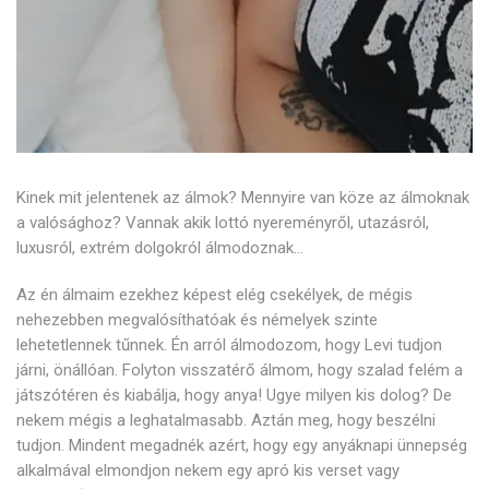
Kinek mit jelentenek az álmok? Mennyire van köze az álmoknak
a valósághoz? Vannak akik lottó nyereményről, utazásról,
luxusról, extrém dolgokról álmodoznak…
Az én álmaim ezekhez képest elég csekélyek, de mégis
nehezebben megvalósíthatóak és némelyek szinte
lehetetlennek tűnnek. Én arról álmodozom, hogy Levi tudjon
járni, önállóan. Folyton visszatérő álmom, hogy szalad felém a
játszótéren és kiabálja, hogy anya! Ugye milyen kis dolog? De
nekem mégis a leghatalmasabb. Aztán meg, hogy beszélni
tudjon. Mindent megadnék azért, hogy egy anyáknapi ünnepség
alkalmával elmondjon nekem egy apró kis verset vagy