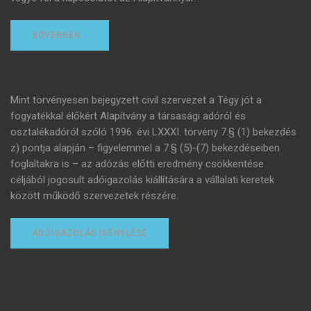
BŐVEBBEN…
Mint törvényesen bejegyzett civil szervezet a Tégy jót a
fogyatékkal élőkért Alapítvány a társasági adóról és
osztalékadóról szóló 1996. évi LXXXI. törvény 7.§ (1) bekezdés
z) pontja alapján – figyelemmel a 7.§ (5)-(7) bekezdéseiben
foglaltakra is – az adózás előtti eredmény csökkentése
céljából jogosult adóigazolás kiállítására a vállalati keretek
között működő szervezetek részére.
ADÓIGAZOLÁS IGÉNYLÉSE