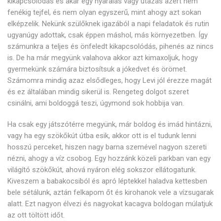
kikapcsolódás és akár egy nyaralás vagy utazás azért nem
fenékig tejfel, és nem olyan egyszerű, mint ahogy azt sokan
elképzelik. Nekünk szülőknek igazából a napi feladatok és rutin
ugyanúgy adottak, csak éppen máshol, más környezetben. Így
számunkra a teljes és önfeledt kikapcsolódás, pihenés az nincs
is. De ha már megyünk valahova akkor azt kimaxoljuk, hogy
gyermekünk számára biztosítsuk a jókedvet és örömet.
Számomra mindig azaz elsődleges, hogy Levi jól érezze magát
és ez általában mindig sikerül is. Rengeteg dolgot szeret
csinálni, ami boldoggá teszi, úgymond sok hobbija van.
Ha csak egy játszótérre megyünk, már boldog és imád hintázni,
vagy ha egy szökőkút útba esik, akkor ott is el tudunk lenni
hosszú perceket, hiszen nagy barna szemével nagyon szereti
nézni, ahogy a víz csobog. Egy hozzánk közeli parkban van egy
világító szökőkút, ahová nyáron elég sokszor ellátogatunk.
Kiveszem a babakocsiból és apró léptekkel haladva kettesben
bele sétálunk, aztán felkapom őt és kirohanok vele a vízsugarak
alatt. Ezt nagyon élvezi és nagyokat kacagva boldogan múlatjuk
az ott töltött időt.