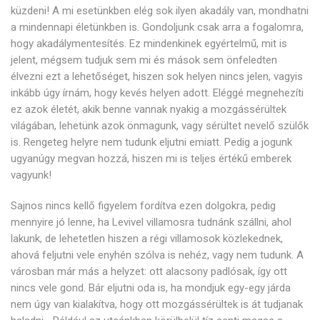
küzdeni! A mi esetünkben elég sok ilyen akadály van, mondhatni
a mindennapi életünkben is. Gondoljunk csak arra a fogalomra,
hogy akadálymentesítés. Ez mindenkinek egyértelmű, mit is
jelent, mégsem tudjuk sem mi és mások sem önfeledten
élvezni ezt a lehetőséget, hiszen sok helyen nincs jelen, vagyis
inkább úgy írnám, hogy kevés helyen adott. Eléggé megnehezíti
ez azok életét, akik benne vannak nyakig a mozgássérültek
világában, lehetünk azok önmagunk, vagy sérültet nevelő szülők
is. Rengeteg helyre nem tudunk eljutni emiatt. Pedig a jogunk
ugyanúgy megvan hozzá, hiszen mi is teljes értékű emberek
vagyunk!
Sajnos nincs kellő figyelem fordítva ezen dolgokra, pedig
mennyire jó lenne, ha Levivel villamosra tudnánk szállni, ahol
lakunk, de lehetetlen hiszen a régi villamosok közlekednek,
ahová feljutni vele enyhén szólva is nehéz, vagy nem tudunk. A
városban már más a helyzet: ott alacsony padlósak, így ott
nincs vele gond. Bár eljutni oda is, ha mondjuk egy-egy járda
nem úgy van kialakítva, hogy ott mozgássérültek is át tudjanak