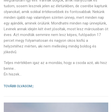
Megtanultam így élni. Vannak dolgok, amik hiányoznak és
tudom, sosem lesznek jelen az életünkben, de cserébe kaptunk
olyanokat, amik sokkal értékesebbek és fontosabbak. Nekünk
minden újabb nap valamilyen szinten ünnep, mert minden nap
egy ajándék, aminek örülünk. Mondhatni minden nap ünneplünk,
Levinek annak idején két évet jósoltak, most lesz márciusban öt
éves. Azt mondták semmire nem lesz képes, futópadon 17
percet megy folyamatosan és nagyon okos kisfiú a
helyzetéhez mérten, aki nem mellesleg mindig boldog és
jókedvű.
Teljes mértékben igaz az a mondás, hogy a csoda azé, aki hisz
benne…
Én hiszek…
TOVÁBB OLVASOM