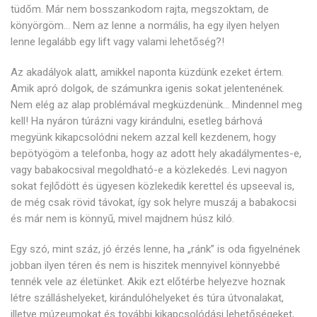
tüdőm. Már nem bosszankodom rajta, megszoktam, de
könyörgöm… Nem az lenne a normális, ha egy ilyen helyen
lenne legalább egy lift vagy valami lehetőség?!
Az akadályok alatt, amikkel naponta küzdünk ezeket értem.
Amik apró dolgok, de számunkra igenis sokat jelentenének.
Nem elég az alap problémával megküzdenünk… Mindennel meg
kell! Ha nyáron túrázni vagy kirándulni, esetleg bárhová
megyünk kikapcsolódni nekem azzal kell kezdenem, hogy
bepötyögöm a telefonba, hogy az adott hely akadálymentes-e,
vagy babakocsival megoldható-e a közlekedés. Levi nagyon
sokat fejlődött és ügyesen közlekedik kerettel és upseeval is,
de még csak rövid távokat, így sok helyre muszáj a babakocsi
és már nem is könnyű, mivel majdnem húsz kiló.
Egy szó, mint száz, jó érzés lenne, ha „ránk” is oda figyelnének
jobban ilyen téren és nem is hiszitek mennyivel könnyebbé
tennék vele az életünket. Akik ezt előtérbe helyezve hoznak
létre szálláshelyeket, kirándulóhelyeket és túra útvonalakat,
illetve múzeumokat és további kikapcsolódási lehetőségeket,