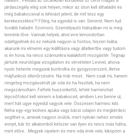
haladni… Például az utcánkban körülbelül tíz centi magas a
járdaszegély elég sok helyen, mikor az úton kell áthaladni és
még babakocsival is kihívást jelent, de mit tesz egy
kerekesszékes?! Főleg, ha egyedül is van. Semmit. Nem tud
tovább haladni. Szomorú. Személyautó hiányában mi is meg
lennénk lőve. Vannak helyek, ahol erre kimondottan
odafigyelnek és ez nekünk nagyon is fontos, hiszen hiába
akarunk mi elmenni egy kiállításra vagy állatkertbe vagy tudom
is én hova, ha nincs számunkra kialakított mozgástér. Tegnap
jártunk neurológiai vizsgálaton és vérvételen Levivel, ahova
nyolc hetente megyünk kontrollra és gyógyszerszint, illetve
májfunkció ellenőrzésére. Na már most… Nem csak mi, hanem
rengeteg mozgássérült jár oda és ha hiszitek, ha nem
megszámoltam. Felfelé huszonkettő, lefelé harminchat
lépcsőfokot kell vinnem a babakocsit, amiben Levi benne ül,
mert hát ugye egyedül vagyok vele. Összesen harminc kiló.
Néha egy-egy kedves apuka vagy bácsi odajön és megkérdezi
segíthet-e, aminek nagyon örülök, mert nyilván nehéz emelni
ennyit, bár tíz alkalomból kétszer van ilyen és nincs más hátra,
mint előre… Megyek cipelem és mire oda érek vele, kiköpöm a