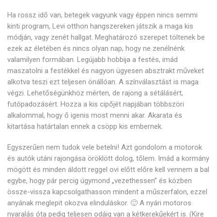
Ha rossz idő van, betegek vagyunk vagy éppen nincs semmi
kinti program, Levi otthon hangszereken játszik a maga kis
módján, vagy zenét hallgat. Meghatározó szerepet töltenek be
ezek az életében és nincs olyan nap, hogy ne zenélnénk
valamilyen formában. Legújabb hobbija a festés, imád
maszatolni a festékkel és nagyon ügyesen absztrakt műveket
alkotva teszi ezt teljesen önállóan. A színválasztást is maga
végzi. Lehetőségünkhöz mérten, de rajong a sétálásért,
futópadozásért. Hozza a kis cipőjét napjában többszöri
alkalommal, hogy ő igenis most menni akar. Akarata és
kitartása határtalan ennek a csöpp kis embernek.
Egyszerűen nem tudok vele betelni! Azt gondolom a motorok
és autók utáni rajongása öröklött dolog, tőlem. Imád a kormány
mögött és minden áldott reggel ovi előtt előre kell vennem a bal
egybe, hogy pár percig úgymond „vezethessen” és közben
össze-vissza kapcsolgathasson mindent a műszerfalon, ezzel
anyának meglepit okozva elinduláskor. 🙂 A nyári motoros
nyaralás óta pedig teljesen odáig van a kétkerekűekért is. (Kire