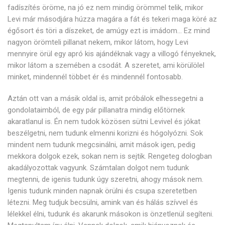
fadíszítés öröme, na jó ez nem mindig örömmel telik, mikor
Levi már másodjára húzza magára a fát és tekeri maga köré az
égősort és töri a díszeket, de amúgy ezt is imádom… Ez mind
nagyon örömteli pillanat nekem, mikor látom, hogy Levi
mennyire örül egy apró kis ajándéknak vagy a villogó fényeknek,
mikor látom a szemében a csodát. A szeretet, ami körülölel
minket, mindennél többet ér és mindennél fontosabb.
Aztán ott van a másik oldal is, amit próbálok elhessegetni a
gondolataimból, de egy pár pillanatra mindig előtörnek
akaratlanul is. Én nem tudok közösen sütni Levivel és jókat
beszélgetni, nem tudunk elmenni korizni és hógolyózni. Sok
mindent nem tudunk megcsinálni, amit mások igen, pedig
mekkora dolgok ezek, sokan nem is sejtik. Rengeteg dologban
akadályozottak vagyunk. Számtalan dolgot nem tudunk
megtenni, de igenis tudunk úgy szeretni, ahogy mások nem.
Igenis tudunk minden napnak örülni és csupa szeretetben
létezni. Meg tudjuk becsülni, amink van és hálás szívvel és
lélekkel élni, tudunk és akarunk másokon is önzetlenül segíteni.