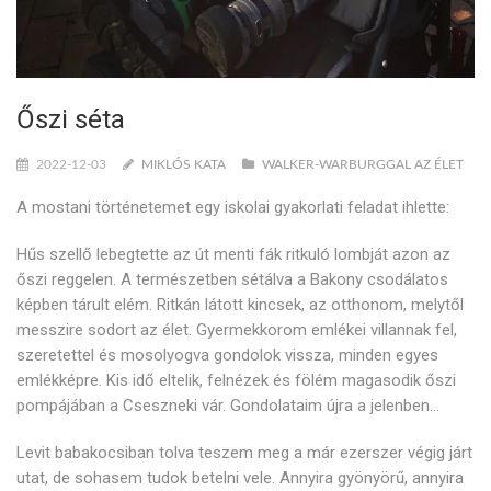
Őszi séta
2022-12-03
MIKLÓS KATA
WALKER-WARBURGGAL AZ ÉLET
A mostani történetemet egy iskolai gyakorlati feladat ihlette:
Hűs szellő lebegtette az út menti fák ritkuló lombját azon az
őszi reggelen. A természetben sétálva a Bakony csodálatos
képben tárult elém. Ritkán látott kincsek, az otthonom, melytől
messzire sodort az élet. Gyermekkorom emlékei villannak fel,
szeretettel és mosolyogva gondolok vissza, minden egyes
emlékképre. Kis idő eltelik, felnézek és fölém magasodik őszi
pompájában a Cseszneki vár. Gondolataim újra a jelenben…
Levit babakocsiban tolva teszem meg a már ezerszer végig járt
utat, de sohasem tudok betelni vele. Annyira gyönyörű, annyira