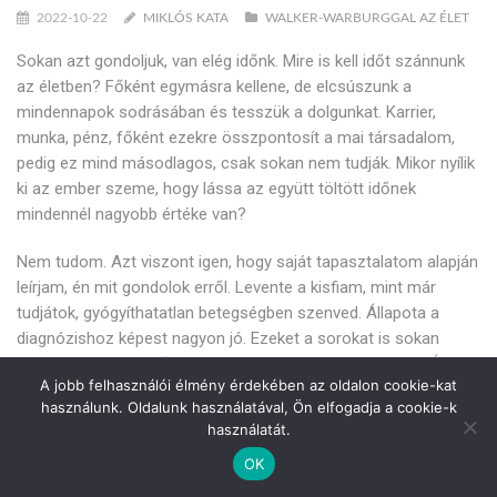
2022-10-22
MIKLÓS KATA
WALKER-WARBURGGAL AZ ÉLET
Sokan azt gondoljuk, van elég időnk. Mire is kell időt szánnunk
az életben? Főként egymásra kellene, de elcsúszunk a
mindennapok sodrásában és tesszük a dolgunkat. Karrier,
munka, pénz, főként ezekre összpontosít a mai társadalom,
pedig ez mind másodlagos, csak sokan nem tudják. Mikor nyílik
ki az ember szeme, hogy lássa az együtt töltött időnek
mindennél nagyobb értéke van?
Nem tudom. Azt viszont igen, hogy saját tapasztalatom alapján
leírjam, én mit gondolok erről. Levente a kisfiam, mint már
tudjátok, gyógyíthatatlan betegségben szenved. Állapota a
diagnózishoz képest nagyon jó. Ezeket a sorokat is sokan
olvashattátok már tőlem. Levi maga a csoda, de mégis… Úgy
A jobb felhasználói élmény érdekében az oldalon cookie-kat
felkelni minden nap, hogy tudod, az egyetlen gyermeked beteg
használunk. Oldalunk használatával, Ön elfogadja a cookie-k
és sosem tudni, mennyi adatott meg még nektek, enyhén
használatát.
szólva is borzalmas érzés. Mindent megtennék azért, hogy ő
OK
teljesen egészséges legyen. Bármit! Sokszor álmodom erről,
hogy meggyógyul és nem lehet baja. Hiszek és bízok benne,