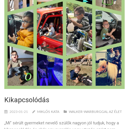
Kikapcsolódás
2023-01-21
MIKLÓS KATA
WALKER-WARBURGGAL AZ ÉLET
„Mi” sérült gyermeket nevelő szülők nagyon jól tudjuk, hogy a