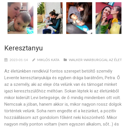
Keresztanyu
2023-01-14
MIKLÓS KATA
WALKER-WARBURGGAL AZ ÉLET
Az életünkben rendkívül fontos szerepet betöltő személy
Levente keresztanyukája és egyben drága barátnőm, Petra. Ő
az a személy, aki az eleje óta velünk van és támogat minket
igazi keresztszülőhöz méltóan. Sokan léptek ki az életünkből
mikor kiderült Levi betegsége, de ő mindig mindenben ott volt.
Nemcsak a jóban, hanem akkor is, mikor nagyon rossz dolgok
történtek velünk. Soha nem engedte el a kezünket, a pozitív
hozzáállásom azt gondolom főként neki köszönhető. Mikor
nagyon mély ponton voltam (nem egyszeri alkalom, sőt…) és