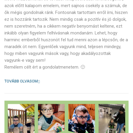
azok előtt kalapom emelem, mert sajnos csekély a számuk, de
ők mégis gondolnak ránk. Fontosnak tartottam erről írni, hiszen
ez is hozzánk tartozik. Nem mindig csak a pozitív és jó dolgok,
nem szeretném, ha a cikkem negatív benyomást keltene, ezt
inkább olyan figyelem felhívásnak mondanám. Lehet, hogy
harminc emberből huszonöt fel tud menni azon a lépcsőn, de a
maradék öt nem. Egyenlőek vagyunk mind, teljesen mindegy,
hogy miben vagyunk mások vagy, hogy akadályozottak
vagyunk-e vagy sem!
Remélem célt ért a gondolatmenetem. 🙂
TOVÁBB OLVASOM