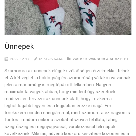
Ünnepek
2022-12-17
MIKLÓS KATA
WALKER-WARBURGGAL AZ ÉLET
Számomra az ünnepek eléggé szélsőséges érzelmekkel telnek
el. A két véglet: a boldogság és szomorúság váltakozva vannak
jelen a már amúgy is megtépázott lelkemben. Nagyon
maximalista vagyok abban, hogy mindent úgy szeretnék
rendezni és tervezni az ünnepek alatt, hogy Levikém a
legboldogabb legyen és a legjobban érezze magá. Erre
törekszem minden energiámmal, mert számomra ez nagyon is
fontos. Imádom mikor a szobát átszövi a tél illata, fahéj,
szegfűszeg és megnyugvással, várakozással teli napok
következnek. Mikulás, adventi koszorú készítése közösen és a