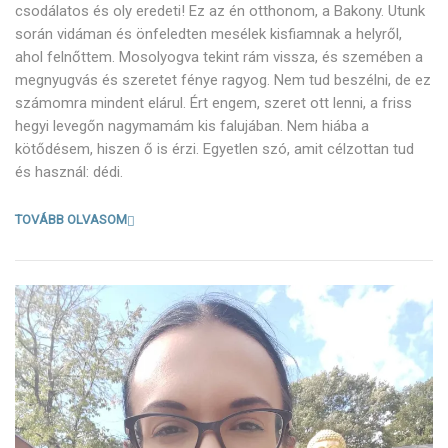
csodálatos és oly eredeti! Ez az én otthonom, a Bakony. Utunk
során vidáman és önfeledten mesélek kisfiamnak a helyről,
ahol felnőttem. Mosolyogva tekint rám vissza, és szemében a
megnyugvás és szeretet fénye ragyog. Nem tud beszélni, de ez
számomra mindent elárul. Ért engem, szeret ott lenni, a friss
hegyi levegőn nagymamám kis falujában. Nem hiába a
kötődésem, hiszen ő is érzi. Egyetlen szó, amit célzottan tud
és használ: dédi.
TOVÁBB OLVASOM