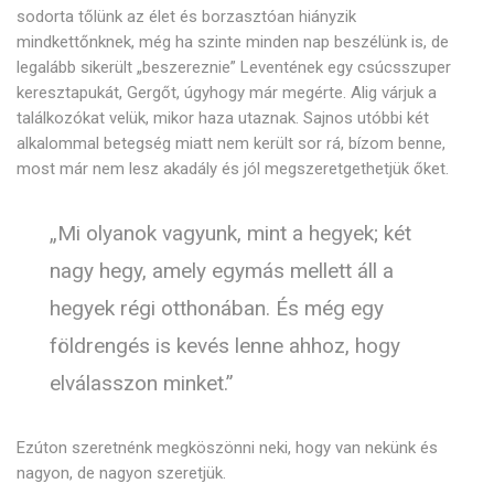
sodorta tőlünk az élet és borzasztóan hiányzik
mindkettőnknek, még ha szinte minden nap beszélünk is, de
legalább sikerült „beszereznie” Leventének egy csúcsszuper
keresztapukát, Gergőt, úgyhogy már megérte. Alig várjuk a
találkozókat velük, mikor haza utaznak. Sajnos utóbbi két
alkalommal betegség miatt nem került sor rá, bízom benne,
most már nem lesz akadály és jól megszeretgethetjük őket.
„Mi olyanok vagyunk, mint a hegyek; két
nagy hegy, amely egymás mellett áll a
hegyek régi otthonában. És még egy
földrengés is kevés lenne ahhoz, hogy
elválasszon minket.”
Ezúton szeretnénk megköszönni neki, hogy van nekünk és
nagyon, de nagyon szeretjük.