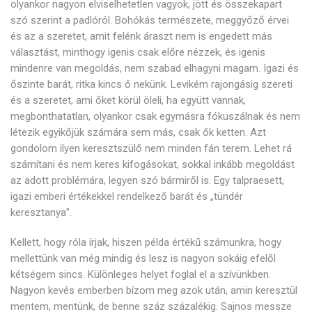
olyankor nagyon elviselhetetlen vagyok, jött és összekapart
szó szerint a padlóról. Bohókás természete, meggyőző érvei
és az a szeretet, amit felénk áraszt nem is engedett más
választást, minthogy igenis csak előre nézzek, és igenis
mindenre van megoldás, nem szabad elhagyni magam. Igazi és
őszinte barát, ritka kincs ő nekünk. Levikém rajongásig szereti
és a szeretet, ami őket körül öleli, ha együtt vannak,
megbonthatatlan, olyankor csak egymásra fókuszálnak és nem
létezik egyikőjük számára sem más, csak ők ketten. Azt
gondolom ilyen keresztszülő nem minden fán terem. Lehet rá
számítani és nem keres kifogásokat, sokkal inkább megoldást
az adott problémára, legyen szó bármiről is. Egy talpraesett,
igazi emberi értékekkel rendelkező barát és „tündér
keresztanya”.
Kellett, hogy róla írjak, hiszen példa értékű számunkra, hogy
mellettünk van még mindig és lesz is nagyon sokáig efelől
kétségem sincs. Különleges helyet foglal el a szívünkben.
Nagyon kevés emberben bízom meg azok után, amin keresztül
mentem, mentünk, de benne száz százalékig. Sajnos messze