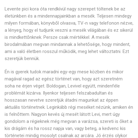
Levente pici kora óta rendkívül nagy szerepet töltenek be az
életünkben és a mindennapjainkban a mesék. Teljesen mindegy
milyen formában, könyvből olvasva, TV-n vagy telefonon nézve,
a lényeg, hogy el tudjunk veszni a mesék világában és ez sikerül
is mindkettőnknek. Persze csak mértékkel. A mesék
birodalmában megvan mindannak a lehetősége, hogy mindent,
ami a való életben rosszul működik, meg lehet változtatni. Ezt
szeretjük bennük.
Én is gyerek tudok maradni egy-egy mese közben és mikor
magával ragad az egész történet van, hogy azt szeretném
soha ne érjen véget. Boldogan, Levivel együtt, mindenféle
problémát kizárva. Ilyenkor teljesen felszabadultan és
hosszasan nevetve szeretjük átadni magunkat az éppen
aktuális történetnek. Leginkább régi meséket nézünk, amiken én
is felnőttem. Nagyon kevés új mesét látott Levi, mert úgy
gondolom a régieknek még megvan a varázsa, szereti is őket a
kis drágám és ha rossz napja van, vagy beteg, a kedvenc kis
történetei mindig mosolyt csalnak az arcára. Jó érzés olykor