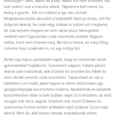
minőségét? Nem. Akkor mi a baj? Akkor ezt nem értettem. Ma
már tudom: sok a macera velünk. Táppénzre kell menni, ha
beteg a gyerek… Bár ez máshol is így van, szóval…
Megkülönböztetés abszolút a többiektől. Nem jó érzés, sőt! Én
dolgozni akarok, ha csak négy órában is tudom ezt megtenni,
de oda tenném magam és nem várok plusz támogatást
senkitől sem! Egyszerűen csak szeretnék munkát. Nagyon
nehéz, mert nem értenek meg. Aki nincs benne, az meg főleg.
Lehetne húsz szakmám is, ez egy ördögi kör.
Aztán egy napon gondoltam egyet, hogy én szeretnék sérült
gyermekekkel foglalkozni. Szeretném nagyon. Valami pluszt
akarok adni másoknak, akik őszinte és önzetlen kis lelkek és
nem várnak semmit, csak szeretetet. Tapasztalat az van a
háttérben Levi miatt, akkor legyen a célom elsősorban egy
gyógypedagógiai asszisztens szakma. Apukámnak és párjának
köszönhetően ebbe is bele tudtam vágni. El is kezdtem, az első
vizsgán már túl is vagyok. Imádom már most! Érdekes és
számomra fontos emberi értékeket rejtő szakma. Ezzel majd
sikerül. Mert ők, akik benne vannak, empatikusak velem