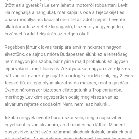
ütött ez a gyerek?) Le sem lehet a motorról robbantani Levit.
Ha meghallja a hangjukat, már kapja is oda a fejecskéjét és
óriási mosollyal és kacajjal méri fel az adott gépet. Levente
állatok iránti szeretete kimagasló, hiszen olyan gyengéden,
érzéssel fordul feléjük és szeretgeti őket!
Régebben jártunk lovas terápiára amit mindketten nagyon
élveztünk, de sajnos mióta Budapesten élünk ez a lehetőség
nem nagyon jön szóba, bár nyárra majd próbálunk ez ügyben
lépni valamit, mert hiányzik. A kutyusokat nagyon szeretjük és
hát van is Levinek egy saját kis ördöge a mi Mázlink, egy 2 éves
tacskó fiú, aki épp olyan akaratos és makacs, mint a gazdája.
Évente háromszor biztosan ellátogatunk a Tropicariumba,
merthogy Levikém egyszerűen odáig meg vissza van az
akvárium rejtette csodákért. Nem, nem lesz halunk…
Inkább megyek évente háromszor vele, meg a napköziben
egyébként is van akvárium, amit minden nap láthat. Mindent
összevetve azért szép számmal akadnak dolgok, amiknek örül