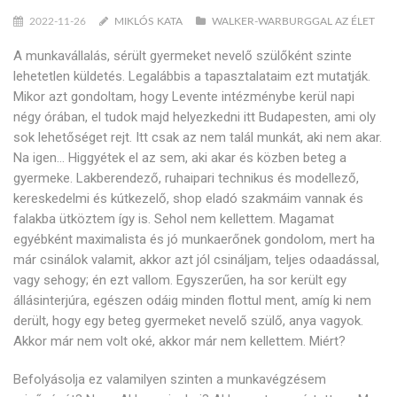
2022-11-26
MIKLÓS KATA
WALKER-WARBURGGAL AZ ÉLET
A munkavállalás, sérült gyermeket nevelő szülőként szinte
lehetetlen küldetés. Legalábbis a tapasztalataim ezt mutatják.
Mikor azt gondoltam, hogy Levente intézménybe kerül napi
négy órában, el tudok majd helyezkedni itt Budapesten, ami oly
sok lehetőséget rejt. Itt csak az nem talál munkát, aki nem akar.
Na igen… Higgyétek el az sem, aki akar és közben beteg a
gyermeke. Lakberendező, ruhaipari technikus és modellező,
kereskedelmi és kútkezelő, shop eladó szakmáim vannak és
falakba ütköztem így is. Sehol nem kellettem. Magamat
egyébként maximalista és jó munkaerőnek gondolom, mert ha
már csinálok valamit, akkor azt jól csináljam, teljes odaadással,
vagy sehogy; én ezt vallom. Egyszerűen, ha sor került egy
állásinterjúra, egészen odáig minden flottul ment, amíg ki nem
derült, hogy egy beteg gyermeket nevelő szülő, anya vagyok.
Akkor már nem volt oké, akkor már nem kellettem. Miért?
Befolyásolja ez valamilyen szinten a munkavégzésem