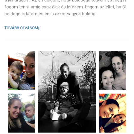
a kis drágám. Az én dolgom, hogy boldoggá tegyem és meg is
fogom tenni, amíg csak élek és létezem. Engem az éltet, ha őt
boldognak látom és én is akkor vagyok boldog!
TOVÁBB OLVASOM