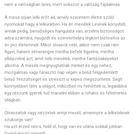
nem a valóságban lenni, mert sokszor a valóság fájdalmas.
A mese olyan lelki erőt ad, amely szerintem életre szóló
nyomokat hagy a lelkünkben. Ha én mesélek Levinek könyvből,
annak pedig, bensőséges hangulata van, érzelmi biztonságot
adva számára, nyugodt és szeretetteljes légkört biztosítva az
én pici életemnek. Mikor olvasok neki, akkor nem csak rám
figyel, hanem elmerengve mintha befelé figyelne, mintha
elképzelné azt, amit neki mesélek, mintha fantáziaképeket
alkotna. A mesék megnyugtatnak minket és egy nehéz,
mozgalmas vagy fárasztó nap végén a belül felgyülemlett
belső feszültséget és stresszt is képes megszüntetni. Segít
könnyebben látni a világot, miközben mi felnőttek is, legalábbis
egy részünk gyerek tud maradni ebben a rohanó és félelmetes
világban.
Olvassatok vagy nézzetek annyi mesét, amennyire a lelketeknek
szüksége van!
Ha azt érzed nincs, hidd el, hogy van és utána sokkal jobban
fogod érezni magad!