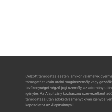
Célzott támogatás esetén, amikor valamelyik gyer
támogatást kíván utalni magánszemély vagy gazdálko
tevékenységet végző jogi személy, az adomány ut
igénybe. Az Alapítvány közhasznú szervezetként adóig
támogatása után adókedvezményt kíván igénybe venni,
kapcsolatot az Alapítvánnyal!