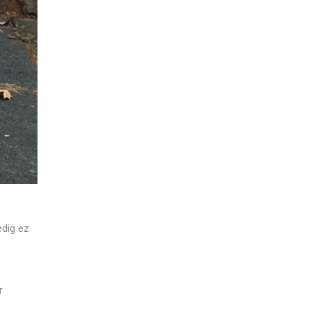
edig ez
r