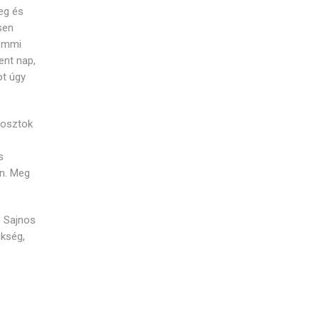
eg és
sen
semmi
ent nap,
ot úgy
posztok
s
en. Meg
? Sajnos
ükség,