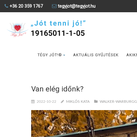
+36 20 359 1767
tegyjot@tegyjot.hu
TÉGY JÓT!®
AKTUÁLIS GYŰJTÉSEK
AKIK
Van elég időnk?
2022-10-22
MIKLÓS KATA
WALKER-WARBURGGA