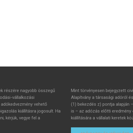
mek részére nagyobb összegű
Mint törvényesen bejegyzett civi
dási-vállalkozási
Alapítvány a társasági adóról é
án adókedvezmény vehető
(1) bekezdés z) pontja alapján 
azolás kiállításra jogosult. Ha
is – az adózás előtti eredmény
 kérjük, vegye fel a
kiállítására a vállalati keretek