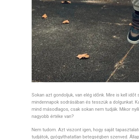
Sokan azt gondoljuk, van elég időnk. Mire is kell id
mindennapok sodrásában és tesszük a dolgunkat. Kar
mind másodlagos, csak sokan nem tudják. Mikor nyíli
nagyobb értéke van?
Nem tudom. Azt viszont igen, hogy saját tapasztalato
tudjátok, gyógyíthatatlan betegségben szenved. Álla