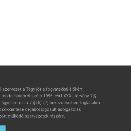
l szervezet a Tégy jót a fogyatékkal élőkért
s osztalékadóról szóló 1996. évi LXXXI. törvény 7.§
– figyelemmel a 7.§ (5)-(7) bekezdéseiben foglaltakra
 csökkentése céljából jogosult adóigazolás
 között működő szervezetek részére.