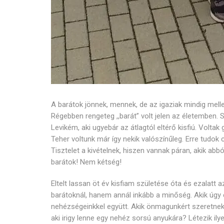
A barátok jönnek, mennek, de az igaziak mindig mell
Régebben rengeteg ,,barát” volt jelen az életemben.
Levikém, aki ugyebár az átlagtól eltérő kisfiú. Volta
Teher voltunk már így nekik valószínűleg. Erre tudok 
Tisztelet a kivételnek, hiszen vannak páran, akik abb
barátok! Nem kétség!
Eltelt lassan öt év kisfiam születése óta és ezalatt 
barátoknál, hanem annál inkább a minőség. Akik úgy
nehézségeinkkel együtt. Akik önmagunkért szeretnek m
aki irigy lenne egy nehéz sorsú anyukára? Létezik ily