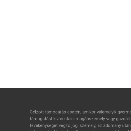
Célzott támogatás esetén, amikor valamelyik gyer
támogatást kíván utalni magánszemély vagy gazdálko
tevékenységet végző jogi személy, az adomány ut