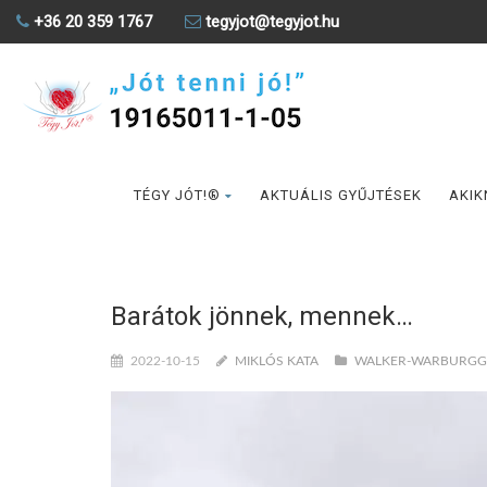
+36 20 359 1767
tegyjot@tegyjot.hu
TÉGY JÓT!®
AKTUÁLIS GYŰJTÉSEK
AKIK
Barátok jönnek, mennek…
2022-10-15
MIKLÓS KATA
WALKER-WARBURGGA