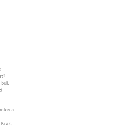
t
rt?
buli.
zi
fontos a
Ki az,