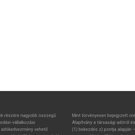
mek részére nagyobb összegű
Mint törvényesen bejegyzett civi
dási-vállalkozási
Alapítvány a társasági adóról é
án adókedvezmény vehető
(1) bekezdés z) pontja alapján 