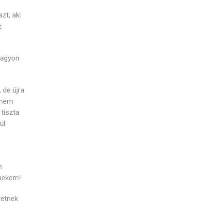
zt, aki
z
nagyon
 de újra
 nem
tiszta
úl
m
 nekem!
retnek