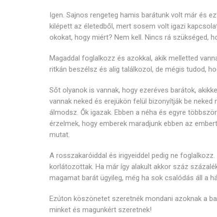
Igen. Sajnos rengeteg hamis barátunk volt már és ezt 
kilépett az életedből, mert sosem volt igazi kapcsolat
okokat, hogy miért? Nem kell. Nincs rá szükséged, 
Magaddal foglalkozz és azokkal, akik melletted vann
ritkán beszélsz és alig találkozol, de mégis tudod, 
Sőt olyanok is vannak, hogy ezeréves barátok, akikke
vannak neked és erejükön felül bizonyítják be neke
álmodsz. Ők igazak. Ebben a néha és egyre többször 
érzelmek, hogy emberek maradjunk ebben az embertel
mutat.
A rosszakaróiddal és irigyeiddel pedig ne foglalkozz
korlátozottak. Ha már így alakult akkor száz száza
magamat barát ügyileg, még ha sok csalódás áll a há
Ezúton köszönetet szeretnék mondani azoknak a bar
minket és magunkért szeretnek!