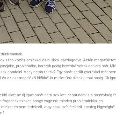
ettünk vannak.
 Sok szép közös emlékkel és bulikkal gazdagodva. Aztán megszületet
k gondjaim, problémáim, barátok pedig kevésbé voltak addigra már. Mié
csak gondolni. Vagy netán féltek? Egy barát sérült gyerekkel már nem 
ól és az azt megelőző időkből is mellettünk állnak a mai napig. Ők iga
az idő alatt az új igazi barát nem sok lett, dehát nem is a mennyiség 
 elfogadnak minket, ahogy vagyunk, minden problémánkkal és
inket és nem érdekből, vagy csak színjátékból, esetleg irigységből. 
en?