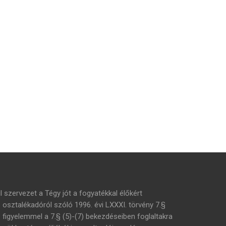
l szervezet a Tégy jót a fogyatékkal élőkért
s osztalékadóról szóló 1996. évi LXXXI. törvény 7.§
– figyelemmel a 7.§ (5)-(7) bekezdéseiben foglaltakra