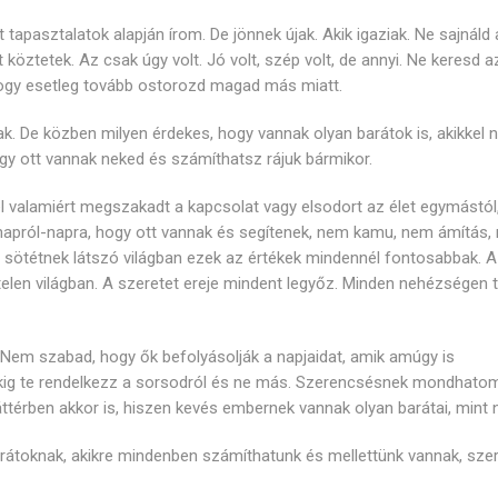
tapasztalatok alapján írom. De jönnek újak. Akik igaziak. Ne sajnáld a
 köztetek. Az csak úgy volt. Jó volt, szép volt, de annyi. Ne keresd a
hogy esetleg tovább ostorozd magad más miatt.
ak. De közben milyen érdekes, hogy vannak olyan barátok is, akikkel 
hogy ott vannak neked és számíthatsz rájuk bármikor.
l valamiért megszakadt a kapcsolat vagy elsodort az élet egymástól,
d napról-napra, hogy ott vannak és segítenek, nem kamu, nem ámítás,
sötétnek látszó világban ezek az értékek mindennél fontosabbak. A 
en világban. A szeretet ereje mindent legyőz. Minden nehézségen t
. Nem szabad, hogy ők befolyásolják a napjaidat, amik amúgy is
lékig te rendelkezz a sorsodról és ne más. Szerencsésnek mondhato
ttérben akkor is, hiszen kevés embernek vannak olyan barátai, mint
átoknak, akikre mindenben számíthatunk és mellettünk vannak, sze