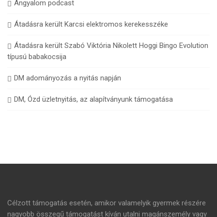
Angyalom podcast
Átadásra került Karcsi elektromos kerekesszéke
Átadásra került Szabó Viktória Nikolett Hoggi Bingo Evolution
típusú babakocsija
DM adományozás a nyitás napján
DM, Ózd üzletnyitás, az alapítványunk támogatása
Célzott támogatás esetén, amikor valamelyik gyermek részére
nagyobb összegű támogatást kíván utalni magánszemély vagy