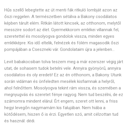
Hűs szellő lebegtette az út menti fák ritkuló lombját azon az
őszi reggelen. A természetben sétálva a Bakony csodálatos
képben tárult elém. Ritkán látott kincsek, az otthonom, melytől
messzire sodort az élet. Gyermekkorom emlékei villannak fel,
szeretettel és mosolyogva gondolok vissza, minden egyes
emlékképre. Kis idő eltelik, felnézek és fölém magasodik őszi
pompájában a Cseszneki vár. Gondolataim újra a jelenben…
Levit babakocsiban tolva teszem meg a már ezerszer végig járt
utat, de sohasem tudok betelni vele. Annyira gyönyörű, annyira
csodálatos és oly eredeti! Ez az én otthonom, a Bakony. Utunk
során vidáman és önfeledten mesélek kisfiamnak a helyről,
ahol felnőttem. Mosolyogva tekint rám vissza, és szemében a
megnyugvás és szeretet fénye ragyog. Nem tud beszélni, de ez
számomra mindent elárul. Ért engem, szeret ott lenni, a friss
hegyi levegőn nagymamám kis falujában. Nem hiába a
kötődésem, hiszen ő is érzi. Egyetlen szó, amit célzottan tud
és használ: dédi.