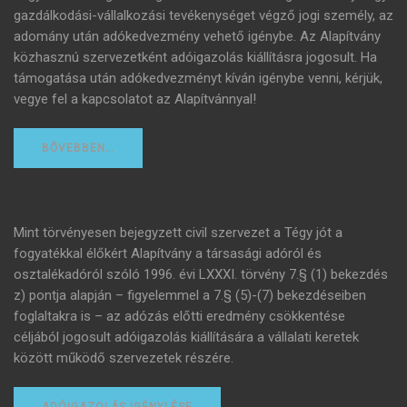
gazdálkodási-vállalkozási tevékenységet végző jogi személy, az
adomány után adókedvezmény vehető igénybe. Az Alapítvány
közhasznú szervezetként adóigazolás kiállításra jogosult. Ha
támogatása után adókedvezményt kíván igénybe venni, kérjük,
vegye fel a kapcsolatot az Alapítvánnyal!
BŐVEBBEN…
Mint törvényesen bejegyzett civil szervezet a Tégy jót a
fogyatékkal élőkért Alapítvány a társasági adóról és
osztalékadóról szóló 1996. évi LXXXI. törvény 7.§ (1) bekezdés
z) pontja alapján – figyelemmel a 7.§ (5)-(7) bekezdéseiben
foglaltakra is – az adózás előtti eredmény csökkentése
céljából jogosult adóigazolás kiállítására a vállalati keretek
között működő szervezetek részére.