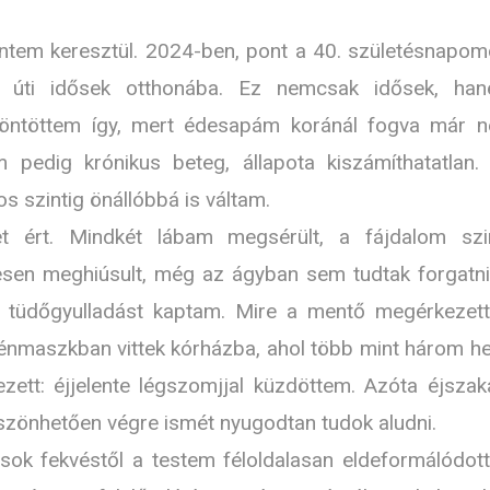
entem keresztül. 2024-ben, pont a 40. születésnapom
n úti idősek otthonába. Ez nemcsak idősek, ha
 döntöttem így, mert édesapám koránál fogva már 
em pedig krónikus beteg, állapota kiszámíthatatlan.
s szintig önállóbbá is váltam.
et ért. Mindkét lábam megsérült, a fájdalom szi
eljesen meghiúsult, még az ágyban sem tudtak forgatni
 tüdőgyulladást kaptam. Mire a mentő megérkezett
énmaszkban vittek kórházba, ahol több mint három he
ezett: éjjelente légszomjjal küzdöttem. Azóta éjszak
szönhetően végre ismét nyugodtan tudok aludni.
sok fekvéstől a testem féloldalasan eldeformálódott