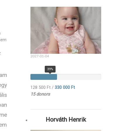
m
 Nem
z
2027-01-04
39%
am
egy
128 500 Ft
/
330 000 Ft
15 donors
lis
ban
öme
Horváth Henrik
tem