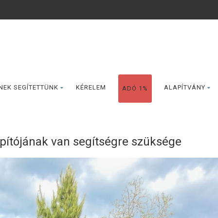
NEK SEGÍTETTÜNK
KÉRELEM
ALAPÍTVÁNY
ADÓ 1%
apítójának van segítségre szüksége