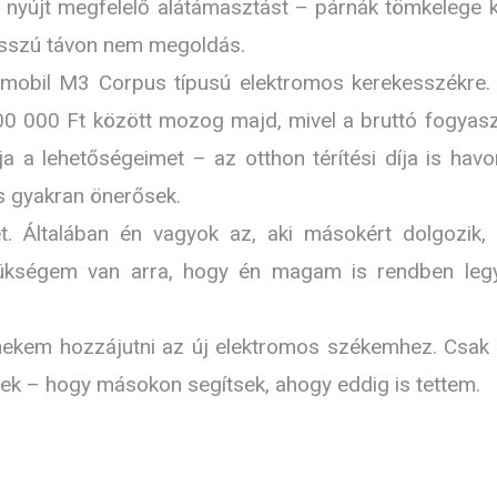
yújt megfelelő alátámasztást – párnák tömkelege ke
hosszú távon nem megoldás.
ermobil M3 Corpus típusú elektromos kerekesszékre.
0 000 Ft között mozog majd, mivel a bruttó fogyasz
a a lehetőségeimet – az otthon térítési díja is havo
s gyakran önerősek.
t. Általában én vagyok az, aki másokért dolgozik, 
zükségem van arra, hogy én magam is rendben leg
n nekem hozzájutni az új elektromos székemhez. Csak 
zek – hogy másokon segítsek, ahogy eddig is tettem.