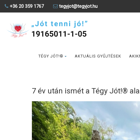
+36 20 359 1767
tegyjot@tegyjot.hu
TÉGY JÓT!®
AKTUÁLIS GYŰJTÉSEK
AKIK
7 év után ismét a Tégy Jót!® al