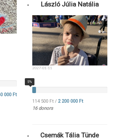
László Júlia Natália
2027-01-11
5%
0 000 Ft
114 500 Ft
/
2 200 000 Ft
16 donors
Csemák Tália Tünde