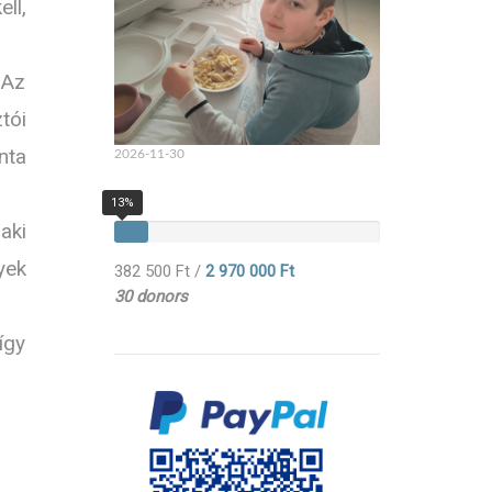
ll,
 Az
tói
nta
2026-11-30
13%
aki
yek
382 500 Ft
/
2 970 000 Ft
30 donors
így