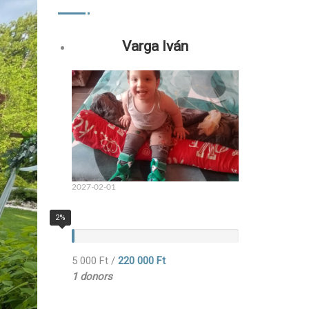
Varga Iván
2027-02-01
2%
5 000 Ft
/
220 000 Ft
1 donors