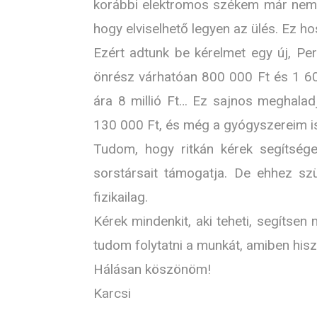
korábbi elektromos székem már nem n
hogy elviselhető legyen az ülés. Ez 
Ezért adtunk be kérelmet egy új, P
önrész várhatóan 800 000 Ft és 1 60
ára 8 millió Ft… Ez sajnos meghaladj
130 000 Ft, és még a gyógyszereim i
Tudom, hogy ritkán kérek segítsége
sorstársait támogatja. De ehhez s
fizikailag.
Kérek mindenkit, aki teheti, segítse
tudom folytatni a munkát, amiben his
Hálásan köszönöm!
Karcsi