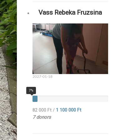
Vass Rebeka Fruzsina
2027-01-18
7%
82 000 Ft
/
1 100 000 Ft
7 donors