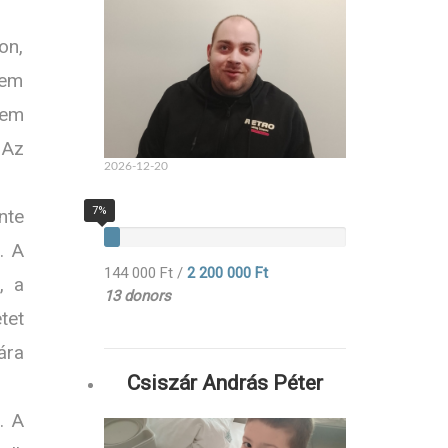
on,
nem
nem
 Az
2026-12-20
7%
nte
. A
144 000 Ft
/
2 200 000 Ft
, a
13 donors
tet
ára
Csiszár András Péter
. A