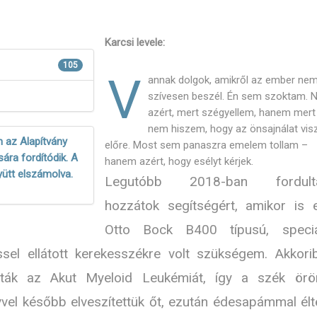
Karcsi levele:
105
V
annak dolgok, amikről az ember ne
szívesen beszél. Én sem szoktam.
azért, mert szégyellem, hanem mert
nem hiszem, hogy az önsajnálat vis
 az Alapítvány
előre. Most sem panaszra emelem tollam –
ára fordítódik. A
hanem azért, hogy esélyt kérjek.
yütt elszámolva.
Legutóbb 2018-ban fordult
hozzátok segítségért, amikor is 
Otto Bock B400 típusú, speciá
ssel ellátott kerekesszékre volt szükségem. Akkori
álták az Akut Myeloid Leukémiát, így a szék ör
vel később elveszítettük őt, ezután édesapámmal él