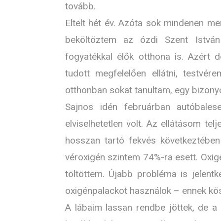
tovább.
Eltelt hét év. Azóta sok mindenen m
beköltöztem az ózdi Szent Istvá
fogyatékkal élők otthona is. Azért
tudott megfelelően ellátni, testvér
otthonban sokat tanultam, egy bizonyo
Sajnos idén februárban autóbales
elviselhetetlen volt. Az ellátásom t
hosszan tartó fekvés következtében
véroxigén szintem 74%-ra esett. Oxig
töltöttem. Újabb probléma is jelentk
oxigénpalackot használok – ennek kö
A lábaim lassan rendbe jöttek, de a 