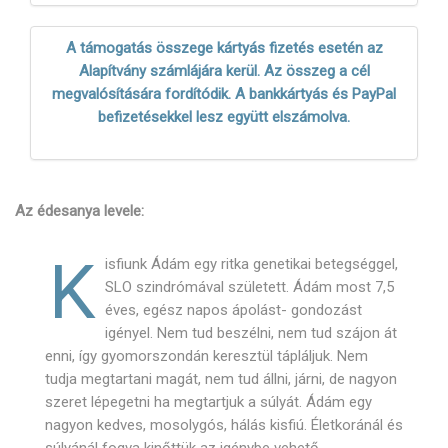
A támogatás összege kártyás fizetés esetén az
Alapítvány számlájára kerül. Az összeg a cél
megvalósítására fordítódik. A bankkártyás és PayPal
befizetésekkel lesz együtt elszámolva.
Az édesanya levele:
K
isfiunk Ádám egy ritka genetikai betegséggel,
SLO szindrómával született. Ádám most 7,5
éves, egész napos ápolást- gondozást
igényel. Nem tud beszélni, nem tud szájon át
enni, így gyomorszondán keresztül tápláljuk. Nem
tudja megtartani magát, nem tud állni, járni, de nagyon
szeret lépegetni ha megtartjuk a súlyát. Ádám egy
nagyon kedves, mosolygós, hálás kisfiú. Életkoránál és