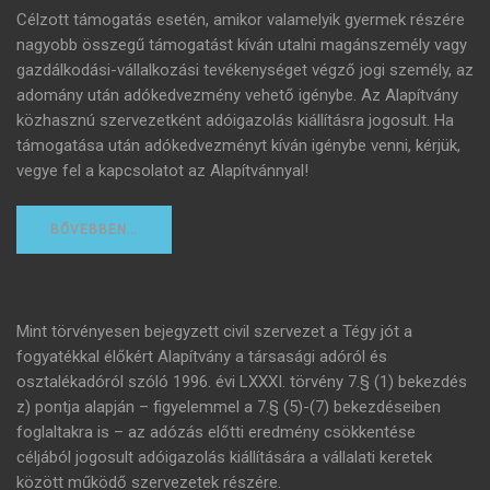
Célzott támogatás esetén, amikor valamelyik gyermek részére
nagyobb összegű támogatást kíván utalni magánszemély vagy
gazdálkodási-vállalkozási tevékenységet végző jogi személy, az
adomány után adókedvezmény vehető igénybe. Az Alapítvány
közhasznú szervezetként adóigazolás kiállításra jogosult. Ha
támogatása után adókedvezményt kíván igénybe venni, kérjük,
vegye fel a kapcsolatot az Alapítvánnyal!
BŐVEBBEN…
Mint törvényesen bejegyzett civil szervezet a Tégy jót a
fogyatékkal élőkért Alapítvány a társasági adóról és
osztalékadóról szóló 1996. évi LXXXI. törvény 7.§ (1) bekezdés
z) pontja alapján – figyelemmel a 7.§ (5)-(7) bekezdéseiben
foglaltakra is – az adózás előtti eredmény csökkentése
céljából jogosult adóigazolás kiállítására a vállalati keretek
között működő szervezetek részére.