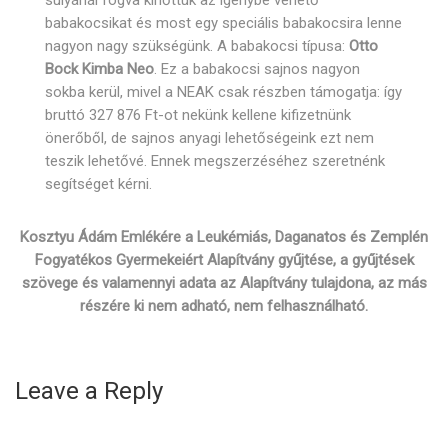
súlyánál fogva kinőttük az igénybe vehető
babakocsikat és most egy speciális babakocsira lenne
nagyon nagy szükségünk. A babakocsi típusa:
Otto
Bock Kimba Neo
. Ez a babakocsi sajnos nagyon
sokba kerül, mivel a NEAK csak részben támogatja: így
bruttó 327 876 Ft-ot nekünk kellene kifizetnünk
önerőből, de sajnos anyagi lehetőségeink ezt nem
teszik lehetővé. Ennek megszerzéséhez szeretnénk
segítséget kérni.
Kosztyu Ádám Emlékére a Leukémiás, Daganatos és Zemplén
Fogyatékos Gyermekeiért Alapítvány gyűjtése, a gyűjtések
szövege és valamennyi adata az Alapítvány tulajdona, az más
részére ki nem adható, nem felhasználható.
Leave a Reply