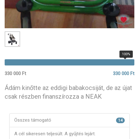
100%
330 000 Ft
330 000 Ft
Ádám kinőtte az eddigi babakocsiját, de az újat
csak részben finanszírozza a NEAK
Összes támogató
14
A cél sikeresen teljesült. A gyűjtés lejárt.