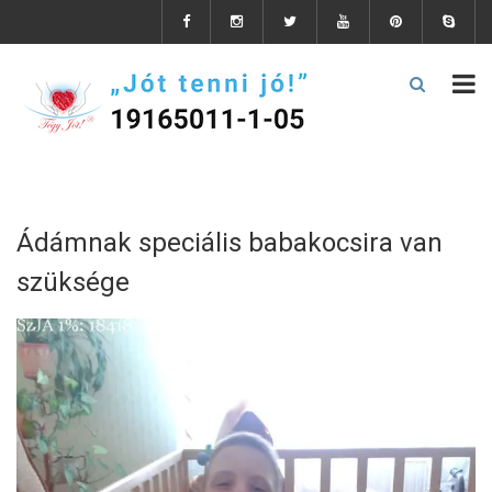
Ádámnak speciális babakocsira van
szüksége