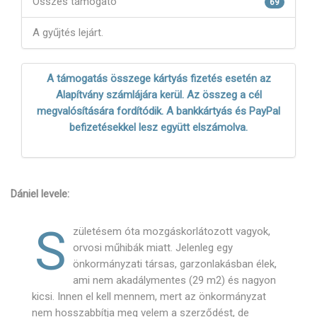
Összes támogató
69
A gyűjtés lejárt.
A támogatás összege kártyás fizetés esetén az
Alapítvány számlájára kerül. Az összeg a cél
megvalósítására fordítódik. A bankkártyás és PayPal
befizetésekkel lesz együtt elszámolva.
Dániel levele:
S
zületésem óta mozgáskorlátozott vagyok,
orvosi műhibák miatt. Jelenleg egy
önkormányzati társas, garzonlakásban élek,
ami nem akadálymentes (29 m2) és nagyon
kicsi. Innen el kell mennem, mert az önkormányzat
nem hosszabbítja meg velem a szerződést, de