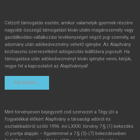
Célzott támogatás esetén, amikor valamelyik gyermek részére
nagyobb összegű támogatást kíván utalni magánszemély vagy
gazdálkodási-vállalkozási tevékenységet végző jogi személy, az
adomány után adókedvezmény vehető igénybe. Az Alapítvány
közhasznú szervezetként adóigazolás kiállításra jogosult. Ha
támogatása után adókedvezményt kíván igénybe venni, kérjük,
vegye fel a kapcsolatot az Alapítvánnyal!
BŐVEBBEN…
Mint törvényesen bejegyzett civil szervezet a Tégy jót a
fogyatékkal élőkért Alapítvány a társasági adóról és
osztalékadóról szóló 1996. évi LXXXI. törvény 7.§ (1) bekezdés
z) pontja alapján – figyelemmel a 7.§ (5)-(7) bekezdéseiben