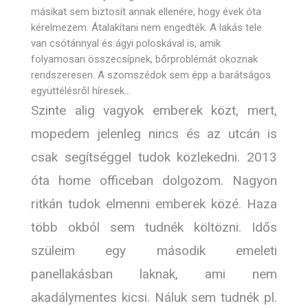
másikat sem biztosít annak ellenére, hogy évek óta
kérelmezem. Átalakítani nem engedték. A lakás tele
van csótánnyal és ágyi poloskával is, amik
folyamosan összecsípnek, bőrproblémát okoznak
rendszeresen. A szomszédok sem épp a barátságos
együttélésről híresek…
Szinte alig vagyok emberek közt, mert,
mopedem jelenleg nincs és az utcán is
csak segítséggel tudok közlekedni. 2013
óta home officeban dolgozom. Nagyon
ritkán tudok elmenni emberek közé. Haza
több okból sem tudnék költözni. Idős
szüleim egy második emeleti
panellakásban laknak, ami nem
akadálymentes kicsi. Náluk sem tudnék pl.