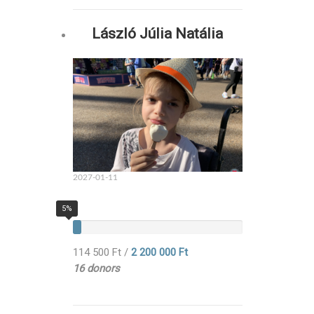
László Júlia Natália
2027-01-11
5%
114 500 Ft
/
2 200 000 Ft
16 donors