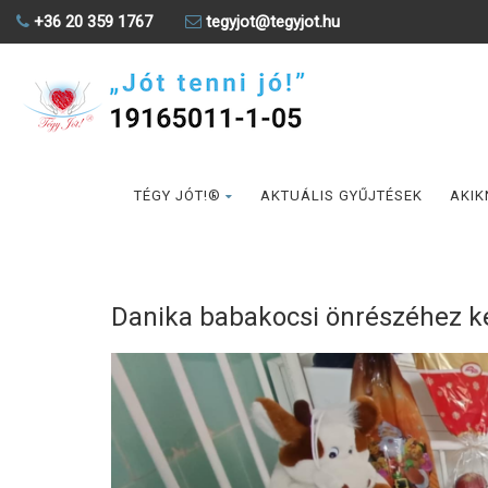
+36 20 359 1767
tegyjot@tegyjot.hu
TÉGY JÓT!®
AKTUÁLIS GYŰJTÉSEK
AKIK
Danika babakocsi önrészéhez ké