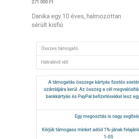
271 000 Ft
Danika egy 10 éves, halmozottan
sérült kisfiú
Összes támogató
Hátralévő idő
A támogatás összege kártyás fizetés esetén
számlájára kerül. Az összeg a cél megvalósítás
bankkártyás és PayPal befizetésekkel lesz eg
Egy megosztás is nagy segítsé
Kérjük támogass minket adód 1%-jának felajánl
1-05