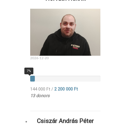
2026-12-20
7%
144 000 Ft
/
2 200 000 Ft
13 donors
Csiszár András Péter