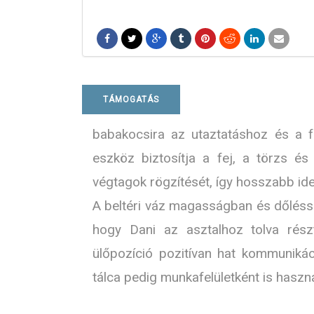
TÁMOGATÁS
babakocsira az utaztatáshoz és a f
eszköz biztosítja a fej, a törzs é
végtagok rögzítését, így hosszabb id
A beltéri váz magasságban és dőléssz
hogy Dani az asztalhoz tolva rész
ülőpozíció pozitívan hat kommunikáci
tálca pedig munkafelületként is haszn