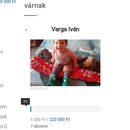
0 000 Ft
várnak
Varga Iván
it
gy
2027-02-01
2%
nem
ek
5 000 Ft
/
220 000 Ft
örű
1 donors