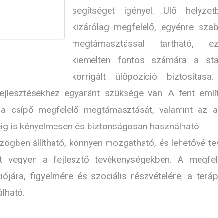
segítséget igényel. Ülő helyzet
kizárólag megfelelő, egyénre szab
megtámasztással tartható, ez
kiemelten fontos számára a stab
korrigált ülőpozíció biztosítása
ejlesztésekhez egyaránt szüksége van. A fent említ
s a csípő megfelelő megtámasztását, valamint az a
eig is kényelmesen és biztonságosan használható.
ögben állítható, könnyen mozgatható, és lehetővé tes
t vegyen a fejlesztő tevékenységekben. A megfel
ójára, figyelmére és szociális részvételére, a teráp
álható.