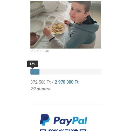
2026-11-30
13%
372 500 Ft
/
2 970 000 Ft
29 donors