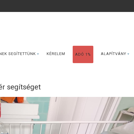
NEK SEGÍTETTÜNK
KÉRELEM
ALAPÍTVÁNY
ADÓ 1%
r segítséget