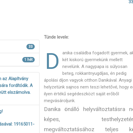
33
Tünde levele:
33
D
anika családba fogadott gyermek, ak
két kiskorú gyermekünk mellett
1 hét
nevelünk. A nagypapa is súlyosan
beteg, rokkantnyugdíjas, én pedig
 az Alapítvány
ápolási díjon vagyok otthon Danikával. Anyagi
ára fordítódik. A
helyzetünk sajnos nem teszi lehetővé, hogy e
yütt elszámolva.
ilyen értékű segédeszközt saját erőből
megvásároljunk.
Danika önálló helyváltoztatásra 
g!
képes, testhelyzetén
ásával: 19165011-
megváltoztatásához teljes k