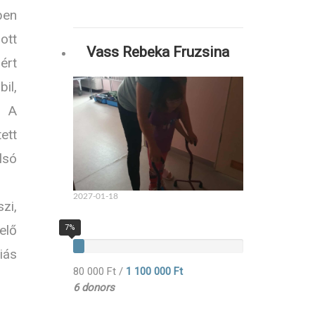
ben
ott
Vass Rebeka Fruzsina
ért
il,
. A
ett
lsó
2027-01-18
zi,
elő
7%
iás
80 000 Ft
/
1 100 000 Ft
6 donors