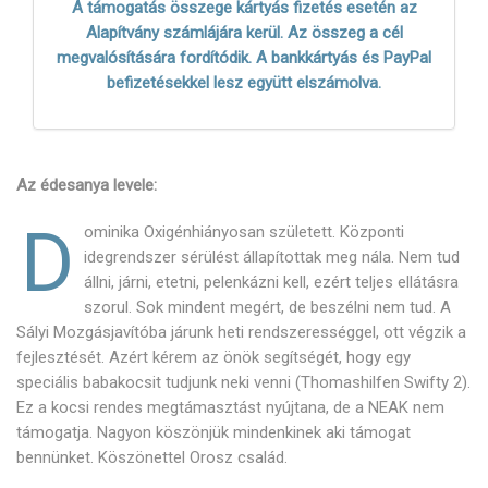
A támogatás összege kártyás fizetés esetén az
Alapítvány számlájára kerül. Az összeg a cél
megvalósítására fordítódik. A bankkártyás és PayPal
befizetésekkel lesz együtt elszámolva.
Az édesanya levele:
D
ominika Oxigénhiányosan született. Központi
idegrendszer sérülést állapítottak meg nála. Nem tud
állni, járni, etetni, pelenkázni kell, ezért teljes ellátásra
szorul. Sok mindent megért, de beszélni nem tud. A
Sályi Mozgásjavítóba járunk heti rendszerességgel, ott végzik a
fejlesztését. Azért kérem az önök segítségét, hogy egy
speciális babakocsit tudjunk neki venni (Thomashilfen Swifty 2).
Ez a kocsi rendes megtámasztást nyújtana, de a NEAK nem
támogatja. Nagyon köszönjük mindenkinek aki támogat
bennünket. Köszönettel Orosz család.