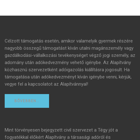
Célzott támogatás esetén, amikor valamelyik gyermek részére
nagyobb összegű támogatást kíván utalni magánszemély vagy
gazdálkodási-vállalkozási tevékenységet végző jogi személy, az
adomány után adókedvezmény vehető igénybe. Az Alapítvány
közhasznú szervezetként adóigazolás kiállításra jogosult. Ha
támogatása után adókedvezményt kíván igénybe venni, kérjük,
vegye fel a kapcsolatot az Alapítvánnyal!
BŐVEBBEN…
Mint törvényesen bejegyzett civil szervezet a Tégy jót a
fogyatékkal élőkért Alapítvány a társasági adóról és