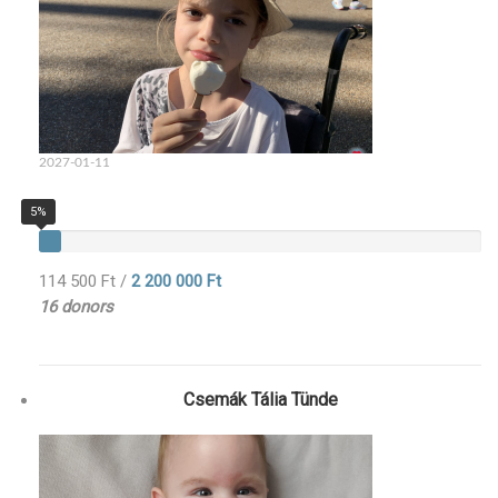
2027-01-11
5%
114 500 Ft
/
2 200 000 Ft
16 donors
Csemák Tália Tünde