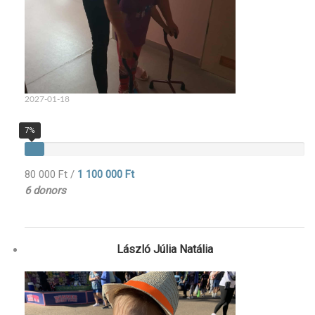
2027-01-18
7%
80 000 Ft
/
1 100 000 Ft
6 donors
László Júlia Natália