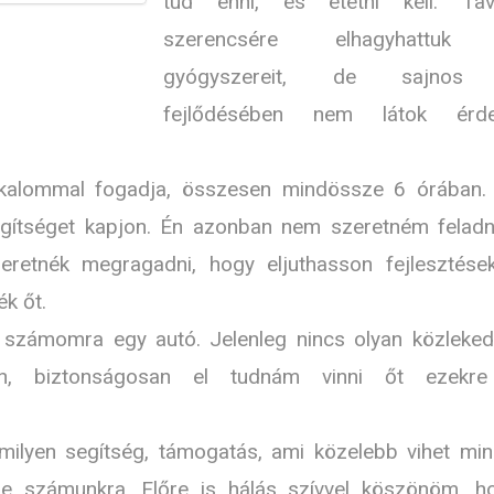
tud enni, és etetni kell. Tav
szerencsére elhagyhattuk
gyógyszereit, de sajnos
fejlődésében nem látok érd
 alkalommal fogadja, összesen mindössze 6 órában.
gítséget kapjon. Én azonban nem szeretném feladn
retnék megragadni, hogy eljuthasson fejlesztések
ék őt.
e számomra egy autó. Jelenleg nincs olyan közleked
sen, biztonságosan el tudnám vinni őt ezekr
ilyen segítség, támogatás, ami közelebb vihet min
ne számunkra. Előre is hálás szívvel köszönöm, h