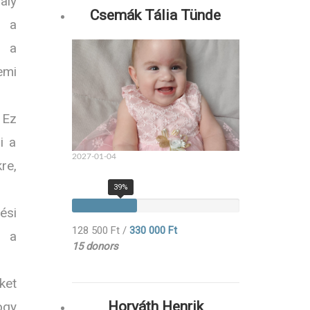
aly
Csemák Tália Tünde
 a
 a
emi
 Ez
i a
2027-01-04
re,
39%
ési
128 500 Ft
/
330 000 Ft
e a
15 donors
ket
Horváth Henrik
ogy