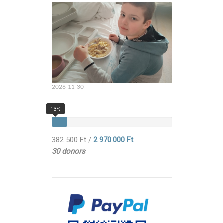
2026-11-30
13%
382 500 Ft
/
2 970 000 Ft
30 donors