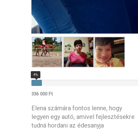
4%
336 000 Ft
Elena számára fontos lenne, hogy
legyen egy autó, amivel fejlesztésekre
tudná hordani az édesanyja