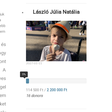
László Júlia Natália
juk
a
sebb
 nem
 és
ogy
ont
2027-01-11
. A
5%
ves
gel
114 500 Ft
/
2 200 000 Ft
em
16 donors
ket