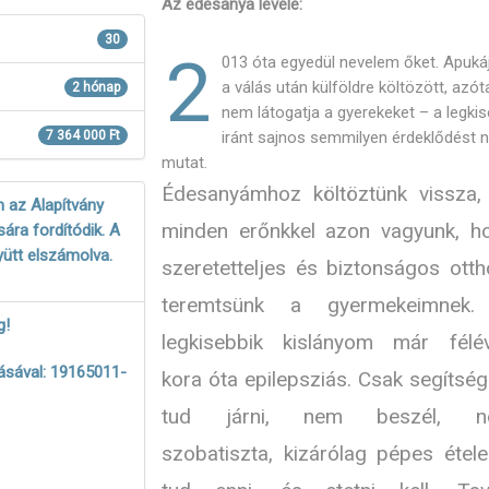
Az édesanya levele:
30
2
013 óta egyedül nevelem őket. Apuká
a válás után külföldre költözött, azót
2 hónap
nem látogatja a gyerekeket – a legki
7 364 000 Ft
iránt sajnos semmilyen érdeklődést
mutat.
Édesanyámhoz költöztünk vissza,
 az Alapítvány
minden erőnkkel azon vagyunk, h
ára fordítódik. A
yütt elszámolva.
szeretetteljes és biztonságos otth
teremtsünk a gyermekeimnek
g!
legkisebbik kislányom már félé
ásával: 19165011-
kora óta epilepsziás. Csak segítség
tud járni, nem beszél, n
szobatiszta, kizárólag pépes étele