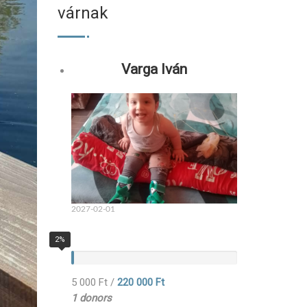
várnak
Varga Iván
2027-02-01
2%
5 000 Ft
/
220 000 Ft
1 donors