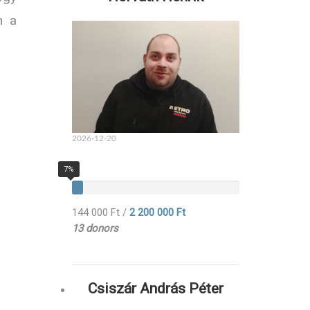
n a
2026-12-20
7%
144 000 Ft
/
2 200 000 Ft
13 donors
Csiszár András Péter