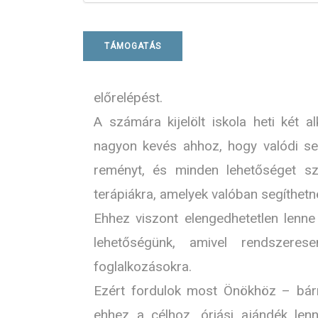
TÁMOGATÁS
előrelépést.
A számára kijelölt iskola heti két
nagyon kevés ahhoz, hogy valódi se
reményt, és minden lehetőséget sze
terápiákra, amelyek valóban segíthetn
Ehhez viszont elengedhetetlen lenn
lehetőségünk, amivel rendszere
foglalkozásokra.
Ezért fordulok most Önökhöz – bárm
ehhez a célhoz, óriási ajándék len