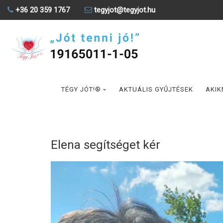
+36 20 359 1767
tegyjot@tegyjot.hu
TÉGY JÓT!®
AKTUÁLIS GYŰJTÉSEK
AKIK
Elena segítséget kér