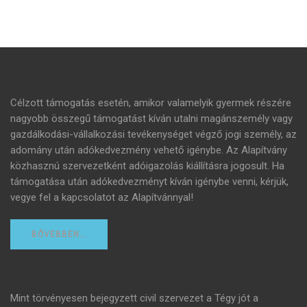
Célzott támogatás esetén, amikor valamelyik gyermek részére
nagyobb összegű támogatást kíván utalni magánszemély vagy
gazdálkodási-vállalkozási tevékenységet végző jogi személy, az
adomány után adókedvezmény vehető igénybe. Az Alapítvány
közhasznú szervezetként adóigazolás kiállításra jogosult. Ha
támogatása után adókedvezményt kíván igénybe venni, kérjük,
vegye fel a kapcsolatot az Alapítvánnyal!
BŐVEBBEN…
Mint törvényesen bejegyzett civil szervezet a Tégy jót a