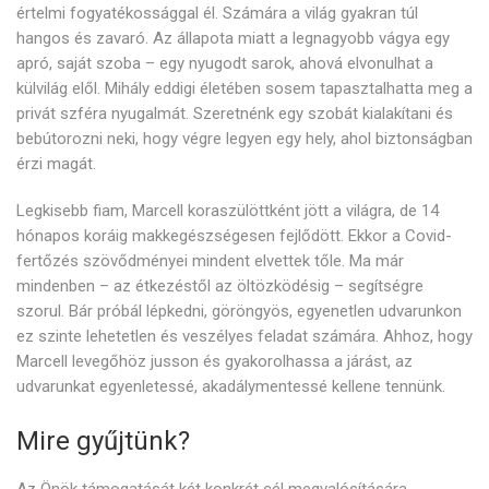
értelmi fogyatékossággal él. Számára a világ gyakran túl
hangos és zavaró. Az állapota miatt a legnagyobb vágya egy
apró, saját szoba – egy nyugodt sarok, ahová elvonulhat a
külvilág elől. Mihály eddigi életében sosem tapasztalhatta meg a
privát szféra nyugalmát. Szeretnénk egy szobát kialakítani és
bebútorozni neki, hogy végre legyen egy hely, ahol biztonságban
érzi magát.
Legkisebb fiam, Marcell koraszülöttként jött a világra, de 14
hónapos koráig makkegészségesen fejlődött. Ekkor a Covid-
fertőzés szövődményei mindent elvettek tőle. Ma már
mindenben – az étkezéstől az öltözködésig – segítségre
szorul. Bár próbál lépkedni, göröngyös, egyenetlen udvarunkon
ez szinte lehetetlen és veszélyes feladat számára. Ahhoz, hogy
Marcell levegőhöz jusson és gyakorolhassa a járást, az
udvarunkat egyenletessé, akadálymentessé kellene tennünk.
Mire gyűjtünk?