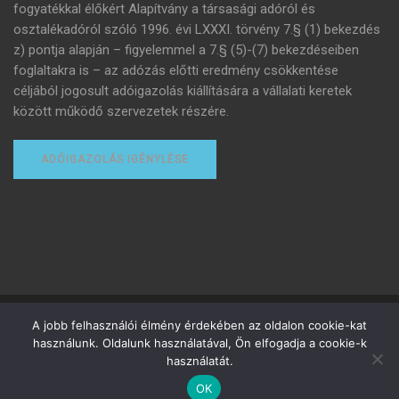
fogyatékkal élőkért Alapítvány a társasági adóról és
osztalékadóról szóló 1996. évi LXXXI. törvény 7.§ (1) bekezdés
z) pontja alapján – figyelemmel a 7.§ (5)-(7) bekezdéseiben
foglaltakra is – az adózás előtti eredmény csökkentése
céljából jogosult adóigazolás kiállítására a vállalati keretek
között működő szervezetek részére.
ADÓIGAZOLÁS IGÉNYLÉSE
Minden jog fenntartva
A jobb felhasználói élmény érdekében az oldalon cookie-kat
használunk. Oldalunk használatával, Ön elfogadja a cookie-k
Adományozottak adózása
Adóigazolás igénylése
használatát.
Felhasználási feltételek
Adatvédelmi tájékoztató
Adó 1%
OK
Webshop
Angyalom-emlékdíj