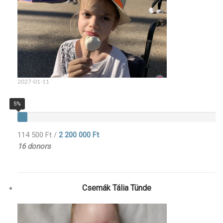
2027-01-11
5%
114 500 Ft
/
2 200 000 Ft
16 donors
Csemák Tália Tünde