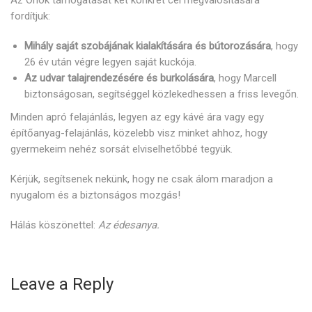
Az Önök támogatását két konkrét cél megvalósítására
fordítjuk:
Mihály saját szobájának kialakítására és bútorozására
, hogy
26 év után végre legyen saját kuckója.
Az udvar talajrendezésére és burkolására
, hogy Marcell
biztonságosan, segítséggel közlekedhessen a friss levegőn.
Minden apró felajánlás, legyen az egy kávé ára vagy egy
építőanyag-felajánlás, közelebb visz minket ahhoz, hogy
gyermekeim nehéz sorsát elviselhetőbbé tegyük.
Kérjük, segítsenek nekünk, hogy ne csak álom maradjon a
nyugalom és a biztonságos mozgás!
Hálás köszönettel:
Az édesanya.
Leave a Reply