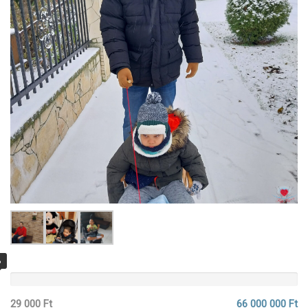
%
29 000 Ft
66 000 000 Ft