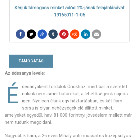
Kérjük támogass minket adód 1%-jának felajánlásával:
19165011-1-05
TÁMOGATÁS
Az édesanya levele:
É
desanyaként fordulok Önökhöz, mert bár a szeretet
nálunk nem ismer határokat, a lehetőségeink sajnos
igen. Nyolcan élünk egy háztartásban, és két fiam
sorsa is olyan nehézségek elé állított minket,
amelyeket egyedül, havi 81 000 forintnyi jövedelem mellett már
nem tudunk megoldani.
Nagyobbik fiam, a 26 éves Mihály autizmussal és középsúlyos