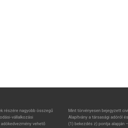
mek részére nagyobb összegű
Mint törvényesen bejegyzett civi
dási-vállalkozási
Alapítvány a társasági adóról é
án adókedvezmény vehető
(1) bekezdés z) pontja alapján 