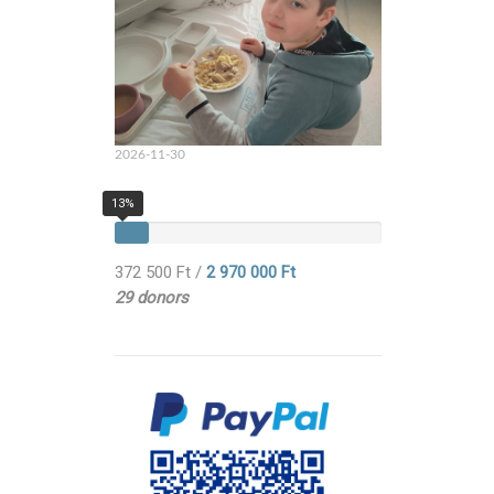
2026-11-30
13%
372 500 Ft
/
2 970 000 Ft
29 donors