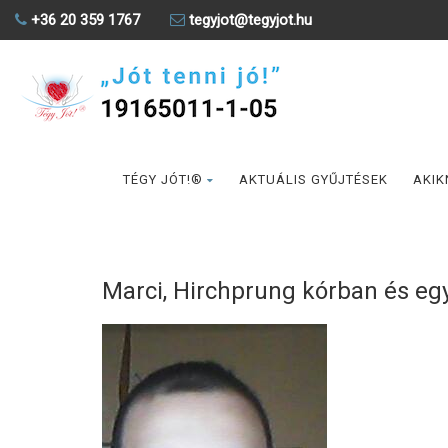
+36 20 359 1767
tegyjot@tegyjot.hu
TÉGY JÓT!®
AKTUÁLIS GYŰJTÉSEK
AKIK
Marci, Hirchprung kórban és e