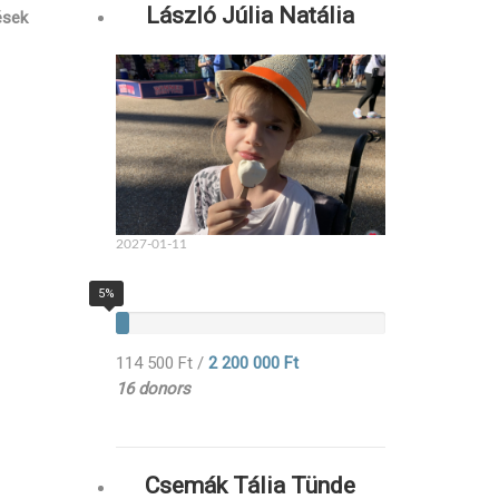
László Júlia Natália
ések
2027-01-11
5%
114 500 Ft
/
2 200 000 Ft
16 donors
Csemák Tália Tünde