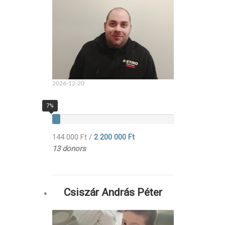
2026-12-20
7%
144 000 Ft
/
2 200 000 Ft
13 donors
Csiszár András Péter