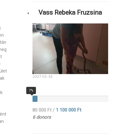
Vass Rebeka Fruzsina
k
on
tán
 meg
t
e
ület
2027-01-18
tak
7%
ek
80 000 Ft
/
1 100 000 Ft
ként
6 donors
an.