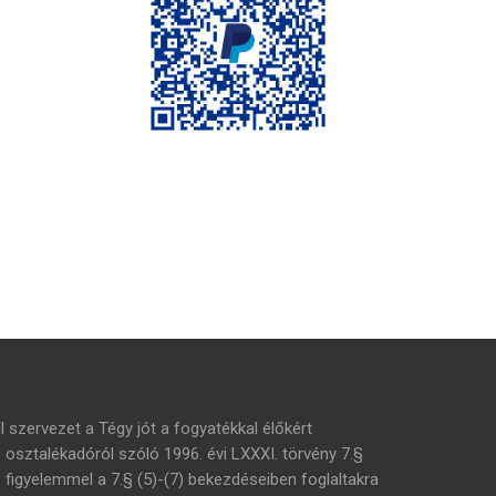
l szervezet a Tégy jót a fogyatékkal élőkért
s osztalékadóról szóló 1996. évi LXXXI. törvény 7.§
– figyelemmel a 7.§ (5)-(7) bekezdéseiben foglaltakra