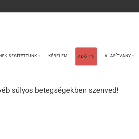
NEK SEGÍTETTÜNK
KÉRELEM
ALAPÍTVÁNY
ADÓ 1%
gyéb súlyos betegségekben szenved!