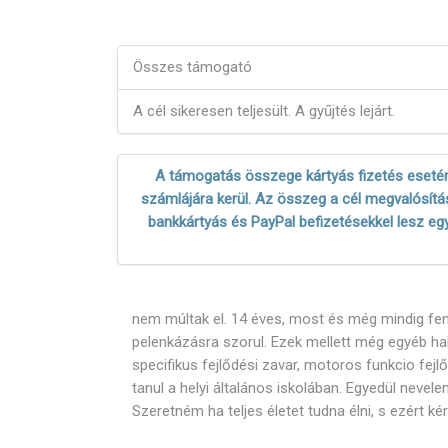
Összes támogató
A cél sikeresen teljesült. A gyűjtés lejárt.
A támogatás összege kártyás fizetés esetén
számlájára kerül. Az összeg a cél megvalósítás
bankkártyás és PayPal befizetésekkel lesz eg
nem múltak el. 14 éves, most és még mindig fentá
pelenkázásra szorul. Ezek mellett még egyéb ha
specifikus fejlődési zavar, motoros funkcio fejl
tanul a helyi általános iskolában. Egyedül neve
Szeretném ha teljes életet tudna élni, s ezért ké