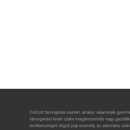
Célzott támogatás esetén, amikor valamelyik gyer
támogatást kíván utalni magánszemély vagy gazdálko
tevékenységet végző jogi személy, az adomány ut