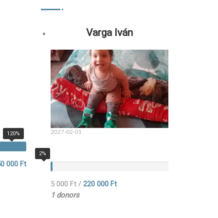
Varga Iván
2027-02-01
120%
2%
0 000 Ft
5 000 Ft
/
220 000 Ft
1 donors