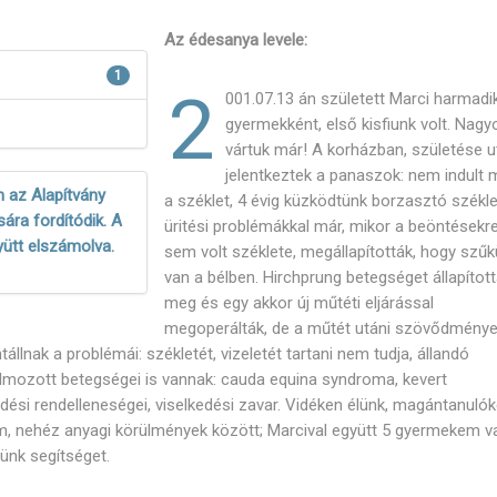
Az édesanya levele:
1
2
001.07.13 án született Marci harmadi
gyermekként, első kisfiunk volt. Nagy
vártuk már! A korházban, születése u
jelentkeztek a panaszok: nem indult
 az Alapítvány
a széklet, 4 évig küzködtünk borzasztó székle
ára fordítódik. A
üritési problémákkal már, mikor a beöntésekr
yütt elszámolva.
sem volt széklete, megállapították, hogy szűk
van a bélben. Hirchprung betegséget állapítot
meg és egy akkor új műtéti eljárással
megoperálták, de a műtét utáni szövődmény
llnak a problémái: székletét, vizeletét tartani nem tudja, állandó
lmozott betegségei is vannak: cauda equina syndroma, kevert
ődési rendelleneségei, viselkedési zavar. Vidéken élünk, magántanuló
lem, nehéz anyagi körülmények között; Marcival együtt 5 gyermekem v
rünk segítséget.