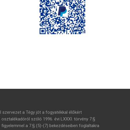
l szervezet a Tégy jót a fogyatékkal élőkért
s osztalékadóról szóló 1996. évi LXXXI. törvény 7.§
– figyelemmel a 7.§ (5)-(7) bekezdéseiben foglaltakra