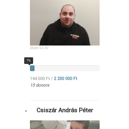
2026-12-20
7%
144 000 Ft
/
2 200 000 Ft
13 donors
Csiszár András Péter