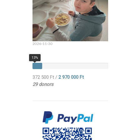
2026-11-30
13%
372 500 Ft
/
2 970 000 Ft
29 donors