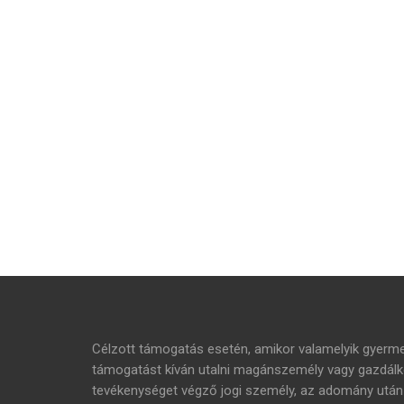
Célzott támogatás esetén, amikor valamelyik gyer
támogatást kíván utalni magánszemély vagy gazdálko
tevékenységet végző jogi személy, az adomány ut