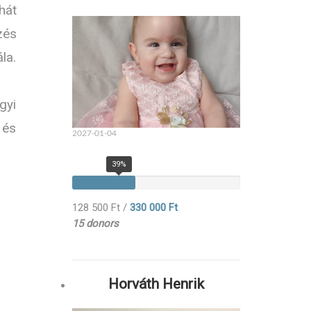
hát
zés
la.
gyi
 és
2027-01-04
39%
128 500 Ft
/
330 000 Ft
15 donors
Horváth Henrik