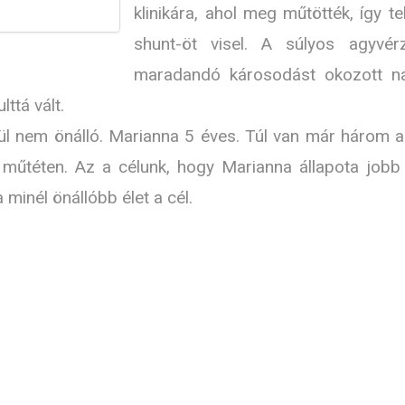
klinikára, ahol meg műtötték, így te
shunt-öt visel. A súlyos agyvér
maradandó károsodást okozott ná
ttá vált.
ül nem önálló. Marianna 5 éves. Túl van már három a
 műtéten. Az a célunk, hogy Marianna állapota jobb
minél önállóbb élet a cél.