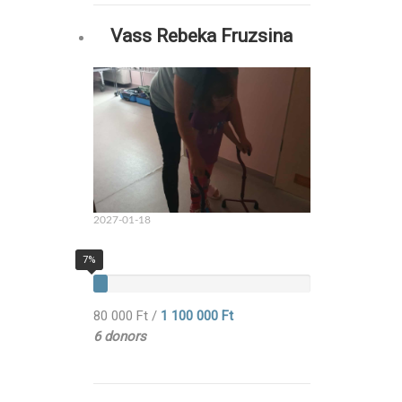
Vass Rebeka Fruzsina
2027-01-18
7%
80 000 Ft
/
1 100 000 Ft
6 donors