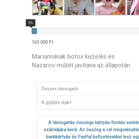
2%
163 000 Ft
Mariannának botox kezelés és
Nazarov-műtét javítana az állapotán
Összes támogató
A gyűjtés lejárt.
A támogatás összege kártyás fizetés esetén
számlájára kerül. Az összeg a cél megvalósítás
bankkártyás és PayPal befizetésekkel lesz eg