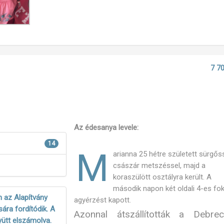
7 70
Az édesanya levele:
14
M
arianna 25 hétre született sürgős
császár metszéssel, majd a
koraszülött osztályra került. A
második napon két oldali 4-es fo
 az Alapítvány
agyérzést kapott.
ára fordítódik. A
Azonnal átszállították a Debrec
yütt elszámolva.