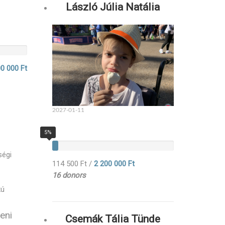
László Júlia Natália
0 000 Ft
2027-01-11
5%
ségi
114 500 Ft
/
2 200 000 Ft
16 donors
kú
eni
Csemák Tália Tünde