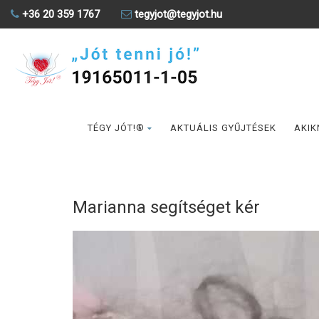
+36 20 359 1767
tegyjot@tegyjot.hu
TÉGY JÓT!®
AKTUÁLIS GYŰJTÉSEK
AKIK
Marianna segítséget kér