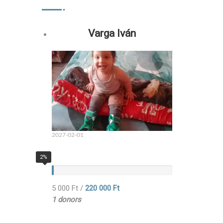
Varga Iván
2027-02-01
2%
5 000 Ft
/
220 000 Ft
1 donors