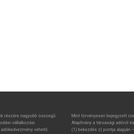
mek részére nagyobb összegű
Mint törvényesen bejegyzett civi
dási-vállalkozási
Alapítvány a társasági adóról é
án adókedvezmény vehető
(1) bekezdés z) pontja alapján 