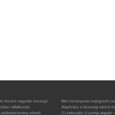
mek részére nagyobb összegű
Mint törvényesen bejegyzett civi
dási-vállalkozási
Alapítvány a társasági adóról é
án adókedvezmény vehető
(1) bekezdés z) pontja alapján 