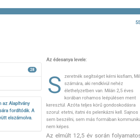
55
Az édesanya levele:
28
S
zeretnék segítséget kérni kisfiam, Mi
számára, aki rendkívül nehéz
élethelyzetben van. Milán 2,5 éves
korában rohamos leépülésen ment
 az Alapítvány
keresztül. Azóta teljes körű gondoskodásra
ára fordítódik. A
szorul: etetni, itatni és pelenkázni kell. Sajnos
yütt elszámolva.
sem beszélni, sem más formában kommuniká
nem képes.
Az elmúlt 12,5 év során folyamato