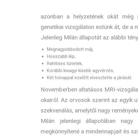
azonban a helyzetének okát még m
genetikai vizsgálaton estünk át, de a
Jelenleg Milán állapotát az alábbi tén
Megnagyobbodott máj,
Hosszabb lép,
Rahitises tünetek,
Korábbi kisagyi kisebb agyvérzés,
Két hónappal ezelőtt elvesztette a járását.
Novemberben altatásos MRI-vizsgálatr
okairól. Az orvosok szerint az egyik 
szekvenálás, amelytől nagy reményeke
Milán jelenlegi állapotában nagy
megkönnyítené a mindennapjait és sz