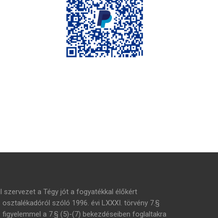
l szervezet a Tégy jót a fogyatékkal élőkért
s osztalékadóról szóló 1996. évi LXXXI. törvény 7.§
– figyelemmel a 7.§ (5)-(7) bekezdéseiben foglaltakra