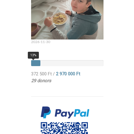
2026-11-30
13%
372 500 Ft
/
2 970 000 Ft
29 donors