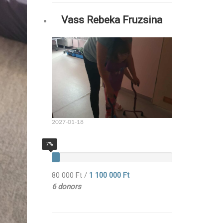
Vass Rebeka Fruzsina
2027-01-18
7%
80 000 Ft
/
1 100 000 Ft
6 donors