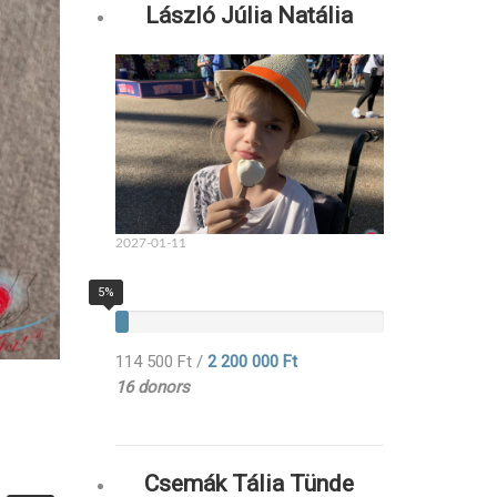
László Júlia Natália
2027-01-11
5%
114 500 Ft
/
2 200 000 Ft
16 donors
Csemák Tália Tünde