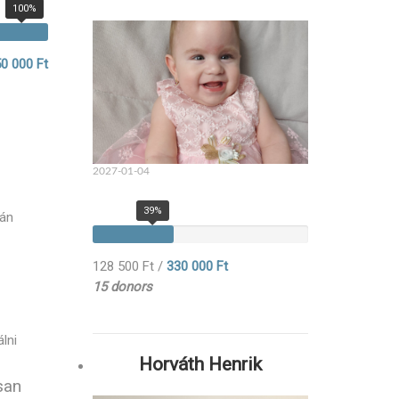
100%
0 000 Ft
2027-01-04
39%
lán
128 500 Ft
/
330 000 Ft
15 donors
lni
Horváth Henrik
san