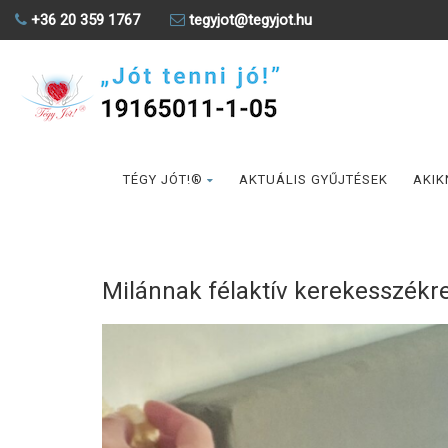
+36 20 359 1767
tegyjot@tegyjot.hu
TÉGY JÓT!®
AKTUÁLIS GYŰJTÉSEK
AKIK
Milánnak félaktív kerekesszékr