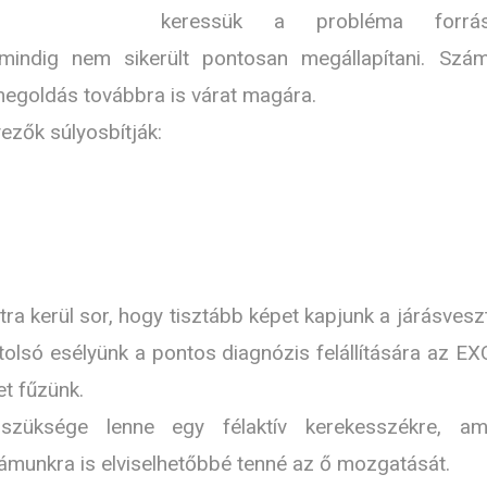
keressük a probléma forrás
indig nem sikerült pontosan megállapítani. Szá
 megoldás továbbra is várat magára.
yezők súlyosbítják:
a kerül sor, hogy tisztább képet kapjunk a járásvesz
utolsó esélyünk a pontos diagnózis felállítására az E
t fűzünk.
 szüksége lenne egy félaktív kerekesszékre, am
ámunkra is elviselhetőbbé tenné az ő mozgatását.