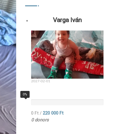
Varga Iván
2027-02-01
0%
0 Ft
/
220 000 Ft
0 donors