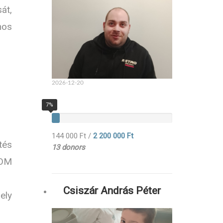
át,
mos
2026-12-20
7%
144 000 Ft
/
2 200 000 Ft
tés
13 donors
XOM
Csiszár András Péter
ely