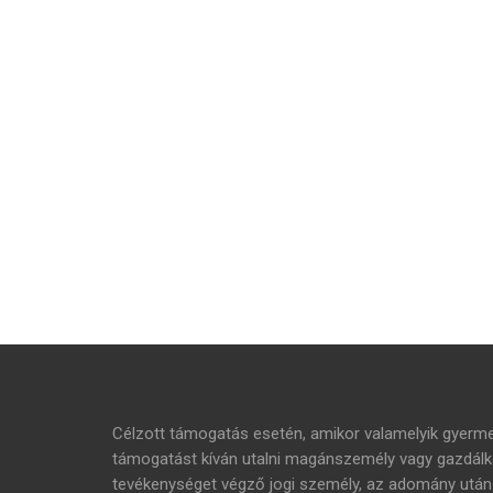
Célzott támogatás esetén, amikor valamelyik gyer
támogatást kíván utalni magánszemély vagy gazdálko
tevékenységet végző jogi személy, az adomány ut