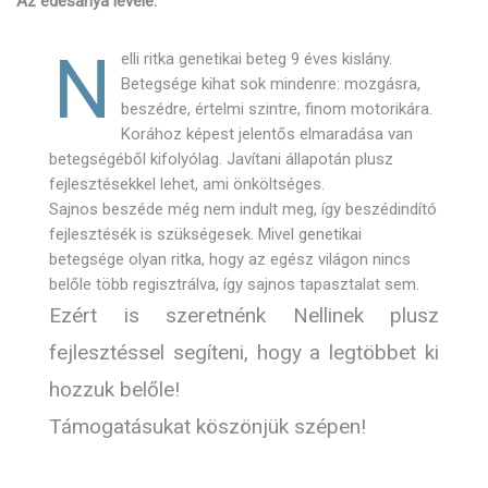
Az édesanya levele:
N
elli ritka genetikai beteg 9 éves kislány.
Betegsége kihat sok mindenre: mozgásra,
beszédre, értelmi szintre, finom motorikára.
Korához képest jelentős elmaradása van
betegségéből kifolyólag. Javítani állapotán plusz
fejlesztésekkel lehet, ami önköltséges.
Sajnos beszéde még nem indult meg, így beszédindító
fejlesztésék is szükségesek. Mivel genetikai
betegsége olyan ritka, hogy az egész világon nincs
belőle több regisztrálva, így sajnos tapasztalat sem.
Ezért is szeretnénk Nellinek plusz
fejlesztéssel segíteni, hogy a legtöbbet ki
hozzuk belőle!
Támogatásukat köszönjük szépen!