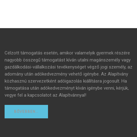
Célzott támogatás esetén, amikor valamelyik gyermek részére
nagyobb összegű támogatást kíván utalni magánszemély vagy
gazdálkodási-vállalkozási tevékenységet végző jogi személy, az
adomány után adókedvezmény vehető igénybe. Az Alapítvány
közhasznú szervezetként adóigazolás kiállításra jogosult. Ha
támogatása után adókedvezményt kíván igénybe venni, kérjük,
vegye fel a kapcsolatot az Alapítvánnyal!
BŐVEBBEN…