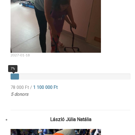
2027-01-18
7%
78 000 Ft
/
1 100 000 Ft
5 donors
László Júlia Natália