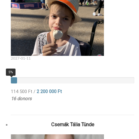
2027-01-11
5%
114 500 Ft
/
2 200 000 Ft
16 donors
Csemák Tália Tünde