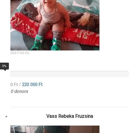
2027-02-01
0%
0 Ft
/
220 000 Ft
0 donors
Vass Rebeka Fruzsina