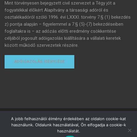
Mint törvényesen bejegyzett civil szervezet a Tégy jót a
fogyatékkal élőkért Alapítvány a társasági adóról és
osztalékadóról szóló 1996. évi LXXXI. törvény 7.§ (1) bekezdés
z) pontja alapján – figyelemmel a 7.§ (5)-(7) bekezdéseiben
foglaltakra is – az adózás előtti eredmény csökkentése
céljából jogosult adóigazolás kiállítására a vállalati keretek
között működő szervezetek részére.
ADÓIGAZOLÁS IGÉNYLÉSE
Minden jog fenntartva
A jobb felhasználói élmény érdekében az oldalon cookie-kat
használunk. Oldalunk használatával, Ön elfogadja a cookie-k
Adományozottak adózása
Adóigazolás igénylése
használatát.
Felhasználási feltételek
Adatvédelmi tájékoztató
Adó 1%