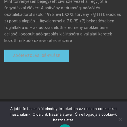
Mint törvényesen bejegyzett civil szervezet a Tégy jót a
fogyatékkal élőkért Alapítvány a társasági adóról és
osztalékadóról szóló 1996. évi LXXXI. törvény 7.§ (1) bekezdés
z) pontja alapján – figyelemmel a 7.§ (5)-(7) bekezdéseiben
foglaltakra is – az adózás előtti eredmény csökkentése
céljából jogosult adóigazolás kiállítására a vállalati keretek
között működő szervezetek részére.
ADÓIGAZOLÁS IGÉNYLÉSE
Minden jog fenntartva
A jobb felhasználói élmény érdekében az oldalon cookie-kat
használunk. Oldalunk használatával, Ön elfogadja a cookie-k
Adományozottak adózása
Adóigazolás igénylése
használatát.
Felhasználási feltételek
Adatvédelmi tájékoztató
Adó 1%