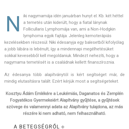
N
iki nagymamája idén januárban hunyt el. Kb. két héttel
a temetés után kiderült, hogy a fiatal lánynak
Follicullaris Lymphomája van, ami a Non-Hodgkin
lymphoma egyik fajtája. Jelenleg kemoterápiás
kezelésekben részesül. Niki édesanyja egy balesetből kifolyólag
a jobb lábára is lebénult, így a mindennapi megélhetésüket
sokkal kevesebből kell megoldaniuk. Mindezt nehezíti, hogy a
nagymama temetését is a családnak kellett finanszíroznia.
Az édesanya több alapítványtól is kért segítséget már, de
mindig elutasításra talált. Ezért kérjük most a segítségeteket.
Kosztyu Ádám Emlékére a Leukémiás, Daganatos és Zemplén
Fogyatékos Gyermekeiért Alapítvány gyűjtése, a gyűjtések
szövege és valamennyi adata az Alapítvány tulajdona, az más
részére ki nem adható, nem felhasználható.
A BETEGSÉGRŐL