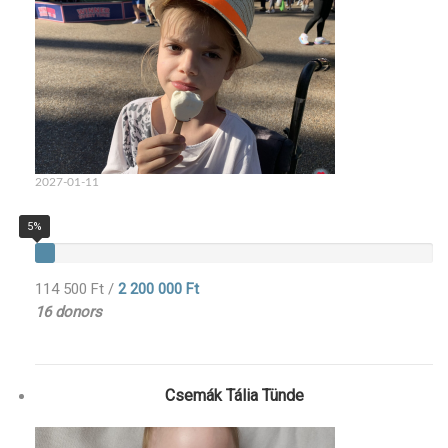
2027-01-11
5%
114 500 Ft
/
2 200 000 Ft
16 donors
Csemák Tália Tünde