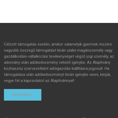
Célzott támogatás esetén, amikor valamelyik gyermek részére
nagyobb összegű támogatást kíván utalni magánszemély vagy
gazdálkodási-vállalkozási tevékenységet végző jogi személy, az
adomány után adókedvezmény vehető igénybe. Az Alapítvány
közhasznú szervezetként adóigazolás kiállításra jogosult. Ha
támogatása után adókedvezményt kíván igénybe venni, kérjük,
vegye fel a kapcsolatot az Alapítvánnyal!
BŐVEBBEN…