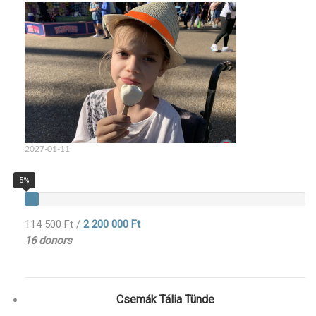
2027-01-11
5%
114 500 Ft
/
2 200 000 Ft
16 donors
Csemák Tália Tünde