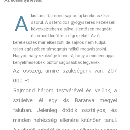
Az édesanya levele:
A
kisfiam, Rajmond sajnos új kerekesszékre
szorul. A szteroidos gyógyszeres kezelések
következtében a súlya jelentősen megnőtt,
és emiatt kinőtte a régi székét. Az új
kerekesszék már elkészült, de sajnos nem tudjuk
teljes egészében támogatás nélkül megvásárolni.
Nagyon nagy szüksége lenne rá, hogy a mindennapjai
kényelmesebbek, biztonságosabbak legyenek.
Az összeg, amire szükségünk van: 207
000 Ft
Rajmond három testvérével és velünk, a
szüleivel él egy kis Baranya megyei
faluban. Jelenleg ötödik osztályos, és
minden nehézség ellenére kitűnően tanul.
Az elmúlt másfél évben az állapota sajnos