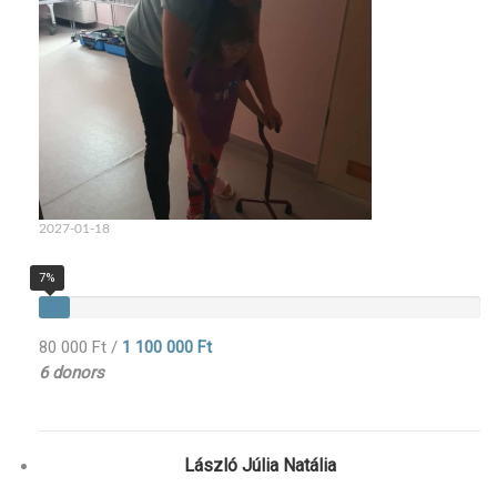
2027-01-18
7%
80 000 Ft
/
1 100 000 Ft
6 donors
László Júlia Natália