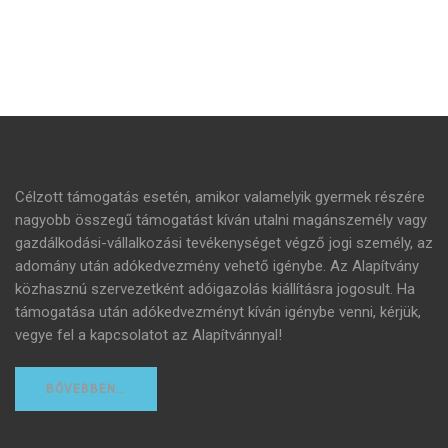
Célzott támogatás esetén, amikor valamelyik gyermek részére
nagyobb összegű támogatást kíván utalni magánszemély vagy
gazdálkodási-vállalkozási tevékenységet végző jogi személy, az
adomány után adókedvezmény vehető igénybe. Az Alapítvány
közhasznú szervezetként adóigazolás kiállításra jogosult. Ha
támogatása után adókedvezményt kíván igénybe venni, kérjük,
vegye fel a kapcsolatot az Alapítvánnyal!
BŐVEBBEN…