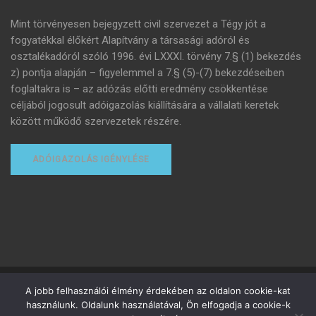
Mint törvényesen bejegyzett civil szervezet a Tégy jót a
fogyatékkal élőkért Alapítvány a társasági adóról és
osztalékadóról szóló 1996. évi LXXXI. törvény 7.§ (1) bekezdés
z) pontja alapján – figyelemmel a 7.§ (5)-(7) bekezdéseiben
foglaltakra is – az adózás előtti eredmény csökkentése
céljából jogosult adóigazolás kiállítására a vállalati keretek
között működő szervezetek részére.
ADÓIGAZOLÁS IGÉNYLÉSE
Minden jog fenntartva
A jobb felhasználói élmény érdekében az oldalon cookie-kat
használunk. Oldalunk használatával, Ön elfogadja a cookie-k
Adományozottak adózása
Adóigazolás igénylése