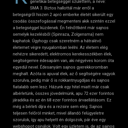
genetikai betegséggel születtem, a neve:
SMA 3. Biztos hallottál már erről a
betegségről hiszen 2 apró emberke életét sikerült egy
csodás összefogással megmenteni akik szintén ezzel
a betegséggel küzdenek. Én felnőttként már sajnos
semelyik kezelésből (Spinraza, Zolgensma) nem
kaphatok. Úgyhogy csak szeretném a hátralévő
életemet végre nyugalomban leélni. Az életem elég
nehézre sikeredett, elektromos kerekesszékben élek,
segítségemre édesapám van, aki négyéves korom óta
egyedül nevel. Édesanyám sajnos gyerekkoromban
meghalt. Azóta is apuval élek, az ő segítségére vagyok
szorulva, pedig már ő is rokkantnyugdíjas és sajnos
fiatalabb sem lesz. Házunk egy hitel miatt már csak
albérletünk, összes jövedelmünk, apu 72 ezer forintos
járadéka és az én 68 ezer forintos árvaellátásom. Ez
még a bérleti díjra és a rezsire sem elég. Sajnos
teljesen felőröl minket, mivel állandó felügyeletre
szorulok, így apu helyett én dolgozok, pár éve egy
webshopot csinálok. Volt egy üzletem is, de az sajnos