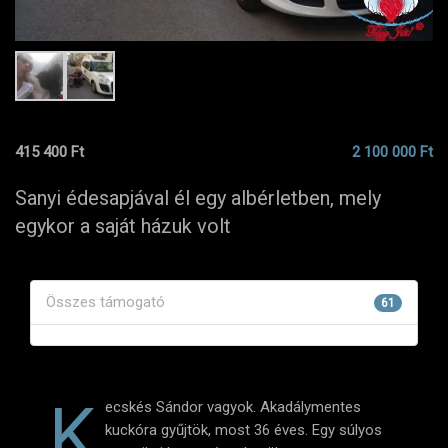
415 400 Ft
2 100 000 Ft
Sanyi édesapjával él egy albérletben, mely
egykor a saját házuk volt
Összes támogató
61
K
ecskés Sándor vagyok. Akadálymentes
kuckóra gyűjtök, most 36 éves. Egy súlyos