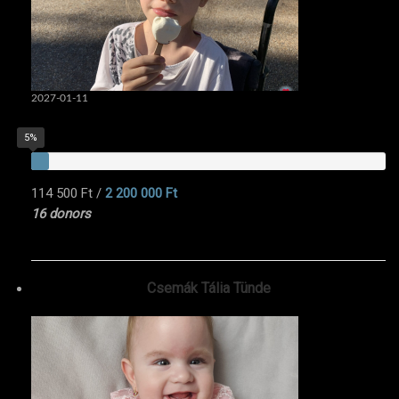
2027-01-11
5%
114 500 Ft
/
2 200 000 Ft
16 donors
Csemák Tália Tünde