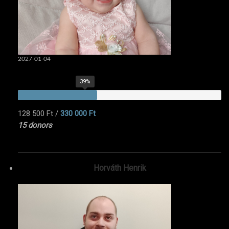
2027-01-04
39%
128 500 Ft
/
330 000 Ft
15 donors
Horváth Henrik