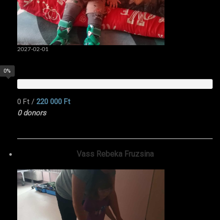
2027-02-01
0%
0 Ft
/
220 000 Ft
0 donors
Vass Rebeka Fruzsina