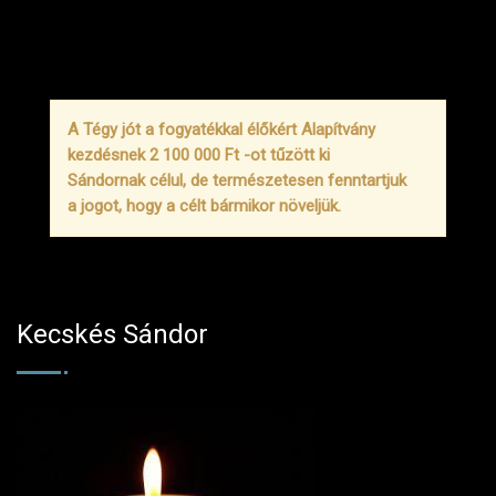
A Tégy jót a fogyatékkal élőkért Alapítvány
kezdésnek 2 100 000 Ft -ot tűzött ki
Sándornak célul, de természetesen fenntartjuk
a jogot, hogy a célt bármikor növeljük.
Kecskés Sándor