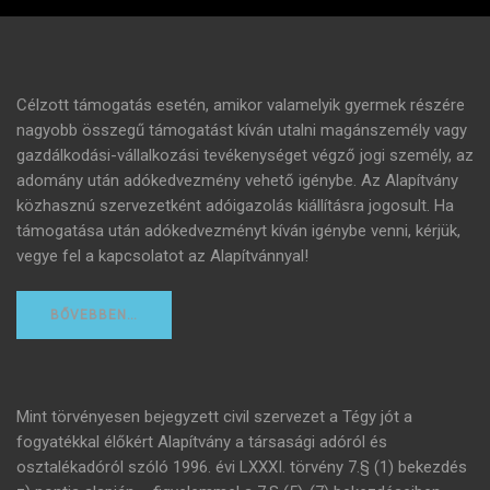
Célzott támogatás esetén, amikor valamelyik gyermek részére
nagyobb összegű támogatást kíván utalni magánszemély vagy
gazdálkodási-vállalkozási tevékenységet végző jogi személy, az
adomány után adókedvezmény vehető igénybe. Az Alapítvány
közhasznú szervezetként adóigazolás kiállításra jogosult. Ha
támogatása után adókedvezményt kíván igénybe venni, kérjük,
vegye fel a kapcsolatot az Alapítvánnyal!
BŐVEBBEN…
Mint törvényesen bejegyzett civil szervezet a Tégy jót a
fogyatékkal élőkért Alapítvány a társasági adóról és
osztalékadóról szóló 1996. évi LXXXI. törvény 7.§ (1) bekezdés