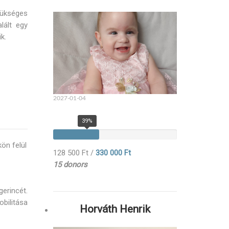
zükséges
lált egy
k.
2027-01-04
39%
kön felül
128 500 Ft
/
330 000 Ft
15 donors
erincét.
bilitása
Horváth Henrik