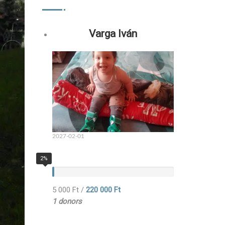
Varga Iván
2027-02-01
2%
5 000 Ft
/
220 000 Ft
1 donors