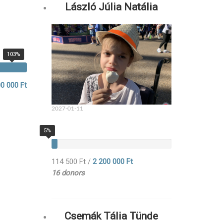
László Júlia Natália
103%
0 000 Ft
2027-01-11
5%
114 500 Ft
/
2 200 000 Ft
16 donors
Csemák Tália Tünde