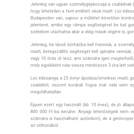
Jelenleg van ugyan személygépkocsija a családnak (
hogy lehetetlen a fent említett okok miatt. Lici éde
Budapesten van, sajnos a műtétet követően kontroll
jelentené, amibe egy rámpa segítségével be tud gur
székében utazhatna akár a világ másik végére is, go
Jelenleg, ha távoli kórházba kell menniük, a személy
miatt, betegszállító segítségét kell igénybe venniük
vagy 10 órás út lesz, ami számára igen megterhelő, mi
mely egyébként oda-vissza mindössze 3 óra lett vo
Lici édesanyja a 25 évnyi ápolása/emelései miatt, g
családtól, viszont koránál fogva már neki sem eg
megoldhatatlan.
Éppen ezért egy használt (kb. 10 éves), de jó állap
800 000 Ft-ba kerülne. Anyagi lehetőségeik nem en
számára is használható autónkon), de a gerincope
az otthonából.