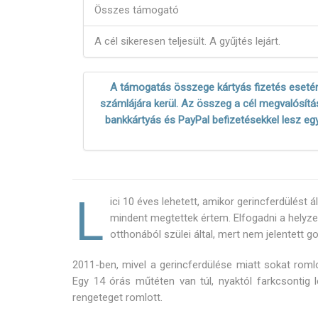
Összes támogató
A cél sikeresen teljesült. A gyűjtés lejárt.
A támogatás összege kártyás fizetés esetén
számlájára kerül. Az összeg a cél megvalósítás
bankkártyás és PayPal befizetésekkel lesz eg
L
ici 10 éves lehetett, amikor gerincferdülést á
mindent megtettek értem. Elfogadni a helyze
otthonából szülei által, mert nem jelentett gon
2011-ben, mivel a gerincferdülése miatt sokat romlo
Egy 14 órás műtéten van túl, nyaktól farkcsontig le
rengeteget romlott.