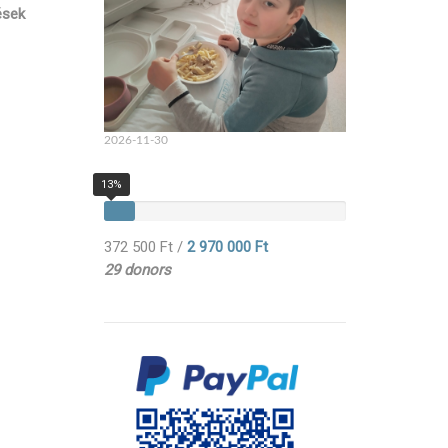
ések
2026-11-30
13%
372 500 Ft
/
2 970 000 Ft
29 donors