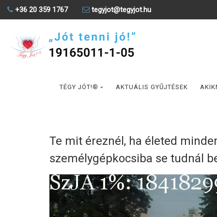
+36 20 359 1767
tegyjot@tegyjot.hu
TÉGY JÓT!®
AKTUÁLIS GYŰJTÉSEK
AKIK
Te mit éreznél, ha életed minden
személygépkocsiba se tudnál be