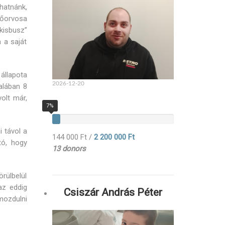
hatnánk,
előorvosa
kisbusz”
 a saját
 állapota
2026-12-20
talában 8
volt már,
7%
i távol a
144 000 Ft
/
2 200 000 Ft
tó, hogy
13 donors
örülbelül
az eddig
Csiszár András Péter
mozdulni