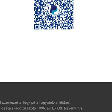
l szervezet a Tégy jót a fogyatékkal élőkért
s osztalékadóról szóló 1996. évi LXXXI. törvény 7.§