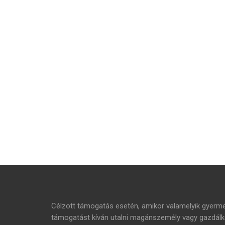
Célzott támogatás esetén, amikor valamelyik gyer
támogatást kíván utalni magánszemély vagy gazdálko