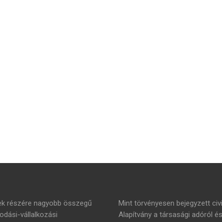
mek részére nagyobb összegű
Mint törvényesen bejegyzett civi
dási-vállalkozási
Alapítvány a társasági adóról é