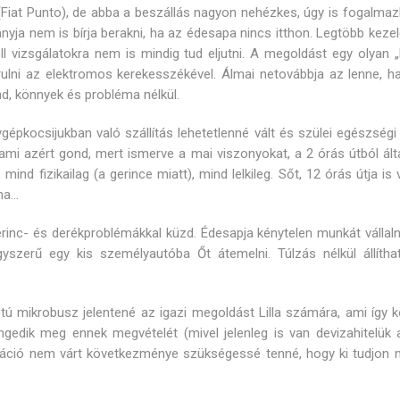
Fiat Punto), de abba a beszállás nagyon nehézkes, úgy is fogalmaz
sanyja nem is bírja berakni, ha az édesapa nincs itthon. Legtöbb kez
 vizsgálatokra nem is mindig tud eljutni. A megoldást egy olyan „
ulni az elektromos kerekesszékével. Álmai netovábbja az lenne, ha
nd, könnyek és probléma nélkül.
gépkocsijukban való szállítás lehetetlenné vált és szülei egészségi
, ami azért gond, mert ismerve a mai viszonyokat, a 2 órás útból ál
nd fizikailag (a gerince miatt), mind lelkileg. Sőt, 12 órás útja is 
lna…
erinc- és derékproblémákkal küzd. Édesapja kénytelen munkát vállaln
yszerű egy kis személyautóba Őt átemelni. Túlzás nélkül állítha
otú mikrobusz jelentené az igazi megoldást Lilla számára, ami így k
gedik meg ennek megvételét (mivel jelenleg is van devizahitelük 
ráció nem várt következménye szükségessé tenné, hogy ki tudjon 