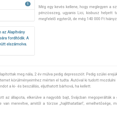
1
Még egy kevés kellene, hogy meglegyen a s
pénzösszeg, ugyanis Lici, kisbusz helyett ta
megfelelő egyterűt, de még 140 000 Ft hiányzi
 az Alapítvány
ára fordítódik. A
yütt elszámolva.
llapítottak meg nála, 2 év múlva pedig depressziót. Pedig szülei erejü
temet körülményeimhez mérten el tudta. Autóval ki tudott mozdulni
dot a ki- és beszállás, eljuthatott bárhová, ha kellett.
tt az állapota, elkerülve a nagyobb bajt, Svájcban megoperálták a g
 van merevítve, amitől a törzse „hajlíthatatlan”, emelhetősége, mo