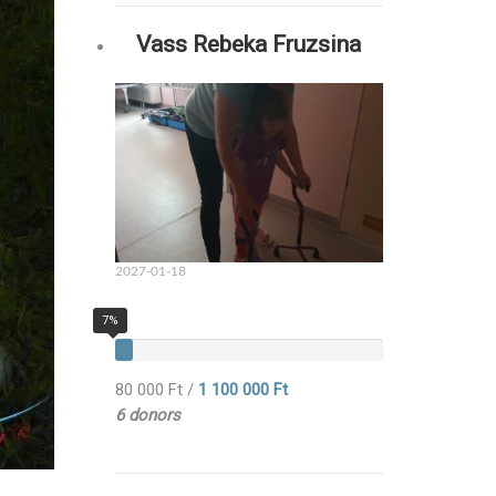
Vass Rebeka Fruzsina
2027-01-18
7%
80 000 Ft
/
1 100 000 Ft
6 donors