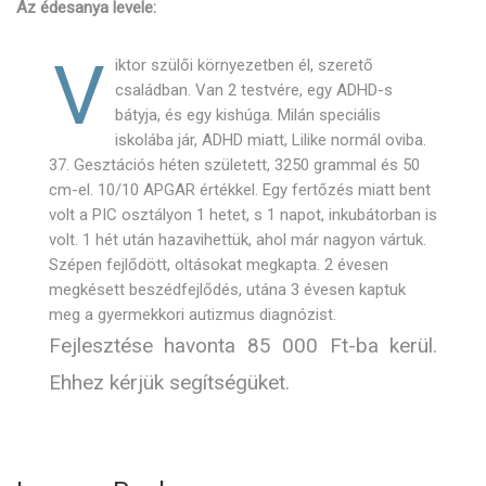
Az édesanya levele:
V
iktor szülői környezetben él, szerető
családban. Van 2 testvére, egy ADHD-s
bátyja, és egy kishúga. Milán speciális
iskolába jár, ADHD miatt, Lilike normál oviba.
37. Gesztációs héten született, 3250 grammal és 50
cm-el. 10/10 APGAR értékkel. Egy fertőzés miatt bent
volt a PIC osztályon 1 hetet, s 1 napot, inkubátorban is
volt. 1 hét után hazavihettük, ahol már nagyon vártuk.
Szépen fejlődött, oltásokat megkapta. 2 évesen
megkésett beszédfejlődés, utána 3 évesen kaptuk
meg a gyermekkori autizmus diagnózist.
Fejlesztése havonta 85 000 Ft-ba kerül.
Ehhez kérjük segítségüket.