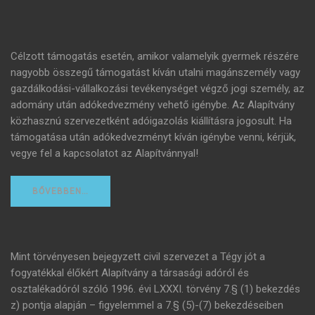
Célzott támogatás esetén, amikor valamelyik gyermek részére
nagyobb összegű támogatást kíván utalni magánszemély vagy
gazdálkodási-vállalkozási tevékenységet végző jogi személy, az
adomány után adókedvezmény vehető igénybe. Az Alapítvány
közhasznú szervezetként adóigazolás kiállításra jogosult. Ha
támogatása után adókedvezményt kíván igénybe venni, kérjük,
vegye fel a kapcsolatot az Alapítvánnyal!
BŐVEBBEN…
Mint törvényesen bejegyzett civil szervezet a Tégy jót a
fogyatékkal élőkért Alapítvány a társasági adóról és
osztalékadóról szóló 1996. évi LXXXI. törvény 7.§ (1) bekezdés
z) pontja alapján – figyelemmel a 7.§ (5)-(7) bekezdéseiben