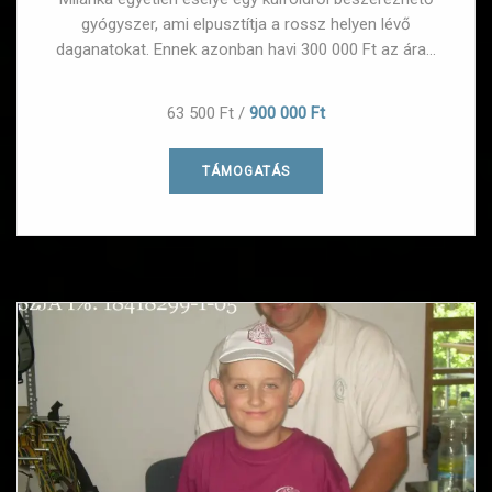
gyógyszer, ami elpusztítja a rossz helyen lévő
daganatokat. Ennek azonban havi 300 000 Ft az ára...
63 500 Ft
/
900 000 Ft
TÁMOGATÁS