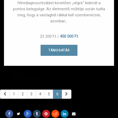
félrediagnosztizálást követően „végre” kiderült a
pontos betegsége. Az életmentő műtétje során tudta
meg, hogy a vastagbél rákkal kell szembenéznie,
azonban...
22 200 Ft
/
450 000 Ft
TÁMOGATÁS
1
2
3
4
5
6