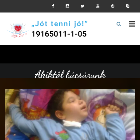
Akiktől búcsúzunk