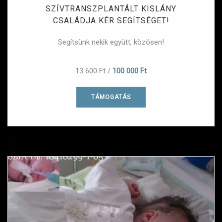
SZÍVTRANSZPLANTÁLT KISLÁNY
CSALÁDJA KÉR SEGÍTSÉGET!
Segítsünk nekik együtt, közösen!
13 600 Ft
/
100 000 Ft
TÁMOGATÁS