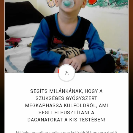
7
%
SEGÍTS MILÁNKÁNAK, HOGY A
SZÜKSÉGES GYÓGYSZERT
MEGKAPHASSA KÜLFÖLDRŐL, AMI
SEGÍT ELPUSZTÍTANI A
DAGANATOKAT A KIS TESTÉBEN!
Milánka egyetlen esélye egy külföldről beszerezhető