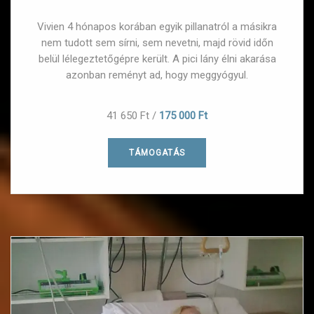
Vivien 4 hónapos korában egyik pillanatról a másikra
nem tudott sem sírni, sem nevetni, majd rövid időn
belül lélegeztetőgépre került. A pici lány élni akarása
azonban reményt ad, hogy meggyógyul.
41 650 Ft
/
175 000 Ft
TÁMOGATÁS