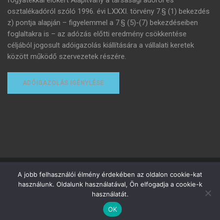
fogyatékkal élőkért Alapítvány a társasági adóról és
osztalékadóról szóló 1996. évi LXXXI. törvény 7.§ (1) bekezdés
z) pontja alapján – figyelemmel a 7.§ (5)-(7) bekezdéseiben
foglaltakra is – az adózás előtti eredmény csökkentése
céljából jogosult adóigazolás kiállítására a vállalati keretek
között működő szervezetek részére.
ADÓIGAZOLÁS IGÉNYLÉSE
Minden jog fenntartva
A jobb felhasználói élmény érdekében az oldalon cookie-kat
használunk. Oldalunk használatával, Ön elfogadja a cookie-k
Adományozottak adózása
Adóigazolás igénylése
használatát.
Felhasználási feltételek
Adatvédelmi tájékoztató
Adó 1%
OK
Webshop
Angyalom-emlékdíj