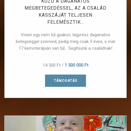
KÜZD A DAGANATOS
MEGBETEGEDÉSSEL, AZ A CSALÁD
KASSZÁJÁT TELJESEN
FELEMÉSZTIK…
Vivien egy nem túl gyakori, lágyrész daganatos
betegséggel szenved, pedig még csak 3 éves, s már
17 kemoterápián van túl... Segítsünk a családnak!
14 500 Ft
/
1 500 000 Ft
TÁMOGATÁS