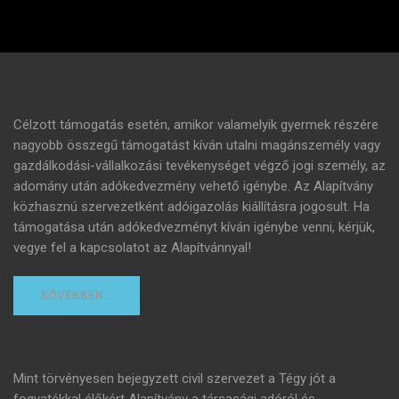
Célzott támogatás esetén, amikor valamelyik gyermek részére
nagyobb összegű támogatást kíván utalni magánszemély vagy
gazdálkodási-vállalkozási tevékenységet végző jogi személy, az
adomány után adókedvezmény vehető igénybe. Az Alapítvány
közhasznú szervezetként adóigazolás kiállításra jogosult. Ha
támogatása után adókedvezményt kíván igénybe venni, kérjük,
vegye fel a kapcsolatot az Alapítvánnyal!
BŐVEBBEN…
Mint törvényesen bejegyzett civil szervezet a Tégy jót a