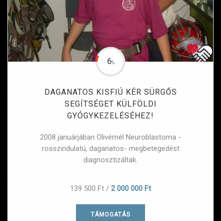
6
%
DAGANATOS KISFIÚ KÉR SÜRGŐS
SEGÍTSÉGET KÜLFÖLDI
GYÓGYKEZELÉSÉHEZ!
2008 januárjában Olivérnél Neuroblastoma -
rosszindulatú, daganatos- megbetegedést
diagnosztizáltak.
139 500 Ft
/
2 000 000 Ft
TÁMOGATÁS