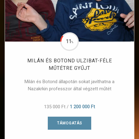
11
%
MILÁN ÉS BOTOND ULZIBAT-FÉLE
MŰTÉTRE GYŰJT
Milán és Botond állapotán sokat javíthatna a
Nazakrkin professzor által végzett műtét
135 000 Ft
/
1 200 000 Ft
TÁMOGATÁS