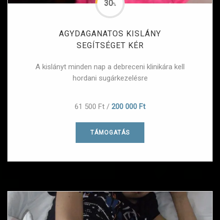
30
%
AGYDAGANATOS KISLÁNY
SEGÍTSÉGET KÉR
A kislányt minden nap a debreceni klinikára kell
hordani sugárkezelésre
61 500 Ft
/
200 000 Ft
TÁMOGATÁS