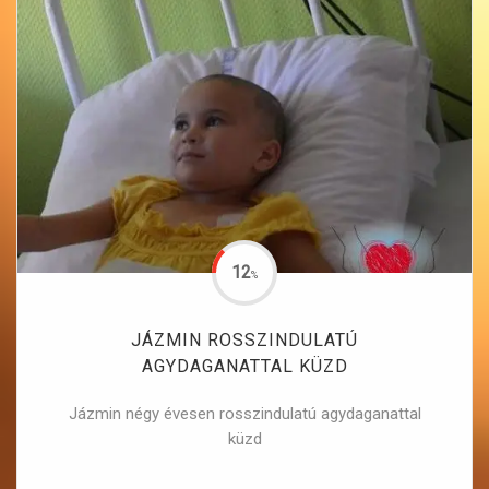
12
%
JÁZMIN ROSSZINDULATÚ
AGYDAGANATTAL KÜZD
Jázmin négy évesen rosszindulatú agydaganattal
küzd