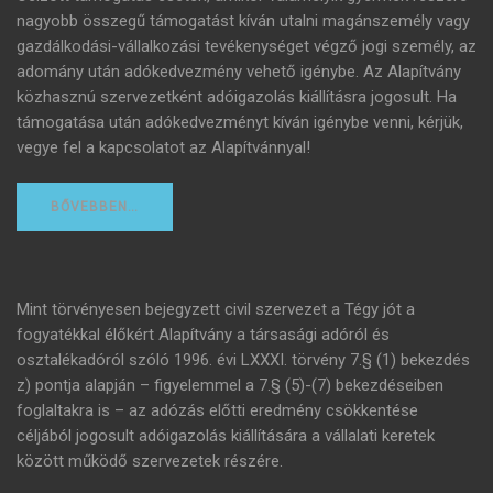
nagyobb összegű támogatást kíván utalni magánszemély vagy
gazdálkodási-vállalkozási tevékenységet végző jogi személy, az
adomány után adókedvezmény vehető igénybe. Az Alapítvány
közhasznú szervezetként adóigazolás kiállításra jogosult. Ha
támogatása után adókedvezményt kíván igénybe venni, kérjük,
vegye fel a kapcsolatot az Alapítvánnyal!
BŐVEBBEN…
Mint törvényesen bejegyzett civil szervezet a Tégy jót a
fogyatékkal élőkért Alapítvány a társasági adóról és
osztalékadóról szóló 1996. évi LXXXI. törvény 7.§ (1) bekezdés
z) pontja alapján – figyelemmel a 7.§ (5)-(7) bekezdéseiben
foglaltakra is – az adózás előtti eredmény csökkentése
céljából jogosult adóigazolás kiállítására a vállalati keretek
között működő szervezetek részére.