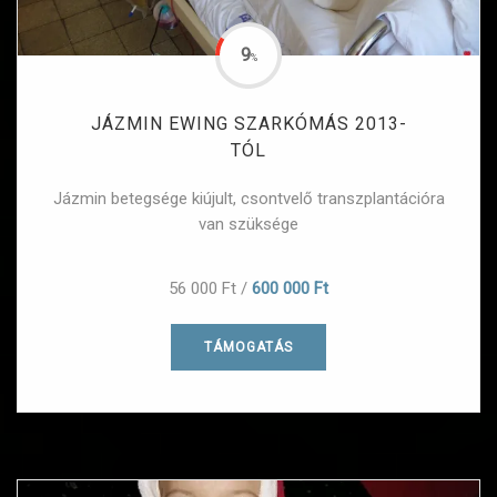
9
%
JÁZMIN EWING SZARKÓMÁS 2013-
TÓL
Jázmin betegsége kiújult, csontvelő transzplantációra
van szüksége
56 000 Ft
/
600 000 Ft
TÁMOGATÁS