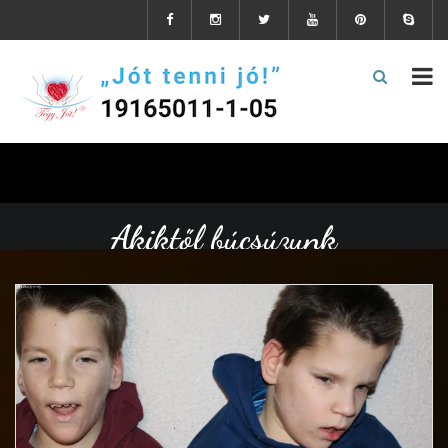
Akiktől búcsúzunk