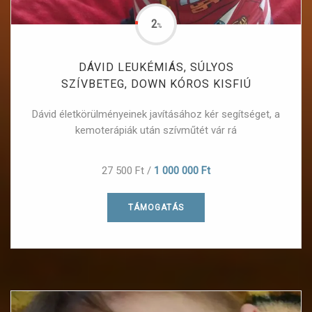
2
%
DÁVID LEUKÉMIÁS, SÚLYOS
SZÍVBETEG, DOWN KÓROS KISFIÚ
Dávid életkörülményeinek javításához kér segítséget, a
kemoterápiák után szívműtét vár rá
27 500 Ft
/
1 000 000 Ft
TÁMOGATÁS