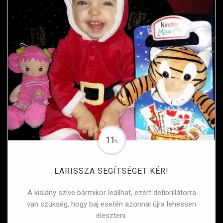
11
%
LARISSZA SEGÍTSÉGET KÉR!
A kislány szíve bármikor leállhat, ezért defibrillátorra
van szükség, hogy baj esetén azonnal újra lehessen
éleszteni.