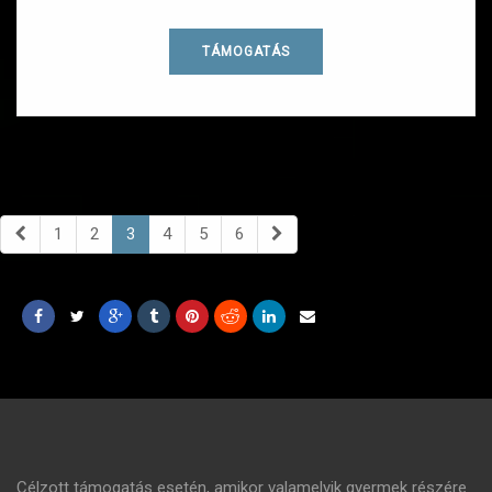
TÁMOGATÁS
1
2
3
4
5
6
Célzott támogatás esetén, amikor valamelyik gyermek részére