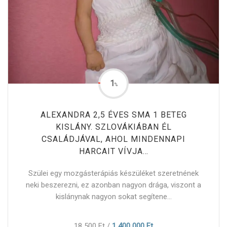
1
%
ALEXANDRA 2,5 ÉVES SMA 1 BETEG
KISLÁNY. SZLOVÁKIÁBAN ÉL
CSALÁDJÁVAL, AHOL MINDENNAPI
HARCAIT VÍVJA…
Szülei egy mozgásterápiás készüléket szeretnének
neki beszerezni, ez azonban nagyon drága, viszont a
kislánynak nagyon sokat segítene...
18 500 Ft
/
1 400 000 Ft