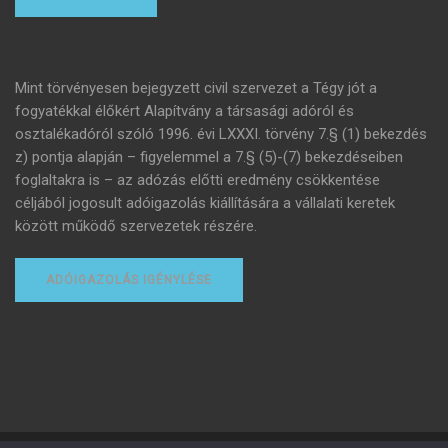
Mint törvényesen bejegyzett civil szervezet a Tégy jót a
fogyatékkal élőkért Alapítvány a társasági adóról és
osztalékadóról szóló 1996. évi LXXXI. törvény 7.§ (1) bekezdés
z) pontja alapján – figyelemmel a 7.§ (5)-(7) bekezdéseiben
foglaltakra is – az adózás előtti eredmény csökkentése
céljából jogosult adóigazolás kiállítására a vállalati keretek
között működő szervezetek részére.
ADÓIGAZOLÁS IGÉNYLÉSE