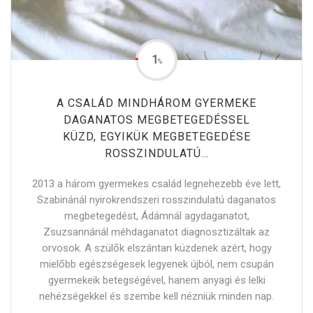
1
%
A CSALÁD MINDHÁROM GYERMEKE
DAGANATOS MEGBETEGEDÉSSEL
KÜZD, EGYIKÜK MEGBETEGEDÉSE
ROSSZINDULATÚ…
2013 a három gyermekes család legnehezebb éve lett,
Szabinánál nyirokrendszeri rosszindulatú daganatos
megbetegedést, Ádámnál agydaganatot,
Zsuzsannánál méhdaganatot diagnosztizáltak az
orvosok. A szülők elszántan küzdenek azért, hogy
mielőbb egészségesek legyenek újból, nem csupán
gyermekeik betegségével, hanem anyagi és lelki
nehézségekkel és szembe kell nézniük minden nap.