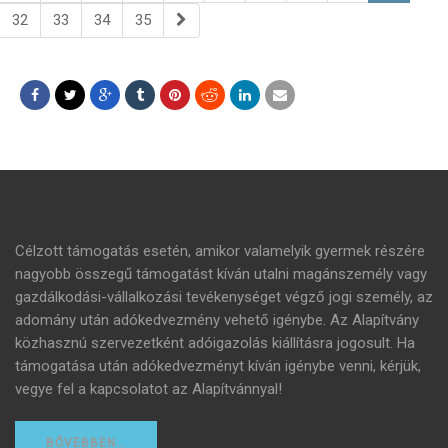
32
33
34
35
Célzott támogatás esetén, amikor valamelyik gyermek részére
nagyobb összegű támogatást kíván utalni magánszemély vagy
gazdálkodási-vállalkozási tevékenységet végző jogi személy, az
adomány után adókedvezmény vehető igénybe. Az Alapítvány
közhasznú szervezetként adóigazolás kiállításra jogosult. Ha
támogatása után adókedvezményt kíván igénybe venni, kérjük,
vegye fel a kapcsolatot az Alapítvánnyal!
BŐVEBBEN…